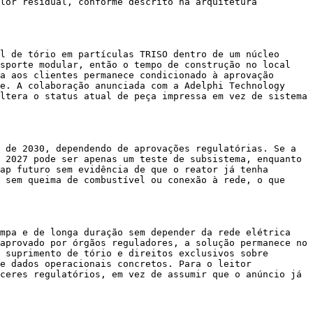
lor residual, conforme descrito na arquitetura 
l de tório em partículas TRISO dentro de um núcleo 
sporte modular, então o tempo de construção no local 
a aos clientes permanece condicionado à aprovação 
e. A colaboração anunciada com a Adelphi Technology 
ltera o status atual de peça impressa em vez de sistema 
 de 2030, dependendo de aprovações regulatórias. Se a 
 2027 pode ser apenas um teste de subsistema, enquanto 
ap futuro sem evidência de que o reator já tenha 
 sem queima de combustível ou conexão à rede, o que 
mpa e de longa duração sem depender da rede elétrica 
aprovado por órgãos reguladores, a solução permanece no 
 suprimento de tório e direitos exclusivos sobre 
e dados operacionais concretos. Para o leitor 
ceres regulatórios, em vez de assumir que o anúncio já 