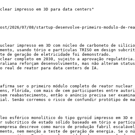
clear impresso em 3D para data centers"

ost/2026/07/08/startup-desenvolve-primeiro-modulo-de-rea
uclear impresso em 3D com núcleo de carboneto de silício
mento, usando tório e partículas TRISO em design subcrít
te de geração de eletricidade foi demonstrado.

clear completo em 2030, sujeito a aprovação regulatória.

raliana reforçam desenvolvimento, mas não alteram status
o real de reator para data centers de IA.

afirma ser o primeiro módulo completo de reator nuclear 
ens, Flórida, com mais de cem participantes entre autori
sem reabastecimento, então o anúncio precisa ser examina
ial. Senão corremos o risco de confundir protótipo de ma
leo esférico monolítico do tipo gyroid impresso em 3D e 
r subcrítico de estado sólido baseado em tório e partícu
empresa descreve como marco de produção fabril escalável
mento, nem menção a teste de geração de energia. Se o nú