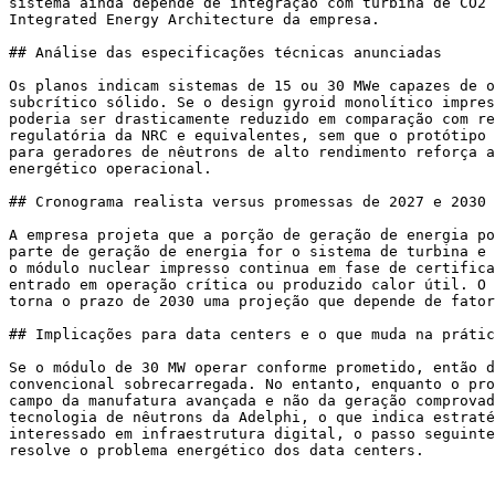
sistema ainda depende de integração com turbina de CO2 
Integrated Energy Architecture da empresa.

## Análise das especificações técnicas anunciadas

Os planos indicam sistemas de 15 ou 30 MWe capazes de o
subcrítico sólido. Se o design gyroid monolítico impres
poderia ser drasticamente reduzido em comparação com re
regulatória da NRC e equivalentes, sem que o protótipo 
para geradores de nêutrons de alto rendimento reforça a
energético operacional.

## Cronograma realista versus promessas de 2027 e 2030

A empresa projeta que a porção de geração de energia po
parte de geração de energia for o sistema de turbina e 
o módulo nuclear impresso continua em fase de certifica
entrado em operação crítica ou produzido calor útil. O 
torna o prazo de 2030 uma projeção que depende de fator
## Implicações para data centers e o que muda na prátic
Se o módulo de 30 MW operar conforme prometido, então d
convencional sobrecarregada. No entanto, enquanto o pro
campo da manufatura avançada e não da geração comprovad
tecnologia de nêutrons da Adelphi, o que indica estraté
interessado em infraestrutura digital, o passo seguinte
resolve o problema energético dos data centers.