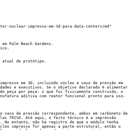
tor-nuclear-impresso-em-3d-para-data-centers/md"

 em Palm Beach Gardens.

ico.

 atual de protótipo.

impresso em 3D, incluindo núcleo e vaso de pressão em 
dades e executivos. Se o objetivo declarado é alimentar 
do peça por peça: o que foi fisicamente construído, o 
nufatura aditiva com reator funcional pronto para uso.

o vaso de pressão correspondente, ambos em carboneto de 
las TRISO. Até aqui, o feito técnico é a impressão 
. No entanto, não há registro de que o módulo tenha 
cleo impresso for apenas a parte estrutural, então o 