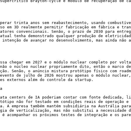
supercrítico Brayton-cycle e módulo de recuperação de ca
perar trinta anos sem reabastecimento, usando combustíve
so em 3D realmente permitir fabricação em fábrica e tran
atores convencionais. Senão, o prazo de 2030 para entreg
atual tenha demonstrado qualquer produção de eletricidad
 intenção de avançar no desenvolvimento, mas ainda não a
ssa chegar em 2027 e o módulo nuclear completo por volta
não o núcleo nuclear propriamente dito, então o marco de
ção. Senão, o anúncio mistura protótipo físico com roadm
evento de julho de 2026 mostrou apenas o módulo nuclear,
es externos além do controle da startup.

a

ata centers de IA poderiam contar com fonte dedicada, li
tótipo não for testado em condições reais de operação e 
a. A empresa também mantém subsidiária na Austrália para
gia de verticalização, mas não substitui a necessidade d
 é acompanhar os próximos testes de integração e os pare