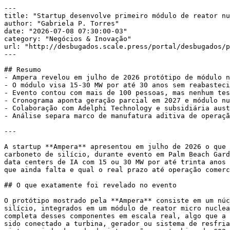
---

title: "Startup desenvolve primeiro módulo de reator nu
author: "Gabriela P. Torres"

date: "2026-07-08 07:30:00-03"

category: "Negócios & Inovação"

url: "http://desbugados.scale.press/portal/desbugados/p
---

## Resumo

- Ampera revelou em julho de 2026 protótipo de módulo n
- O módulo visa 15-30 MW por até 30 anos sem reabasteci
- Evento contou com mais de 100 pessoas, mas nenhum tes
- Cronograma aponta geração parcial em 2027 e módulo nu
- Colaboração com Adelphi Technology e subsidiária aust
- Análise separa marco de manufatura aditiva de operaçã
---

A startup **Ampera** apresentou em julho de 2026 o que 
carboneto de silício, durante evento em Palm Beach Gard
data centers de IA com 15 ou 30 MW por até trinta anos 
que ainda falta e qual o real prazo até operação comerc
## O que exatamente foi revelado no evento

O protótipo mostrado pela **Ampera** consiste em um núc
silício, integrados em um módulo de reator micro nuclea
completa desses componentes em escala real, algo que a 
sido conectado a turbina, gerador ou sistema de resfria