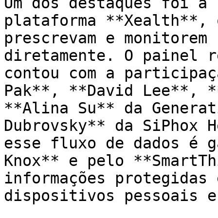
Um dos destaques foi a 
plataforma **Xealth**, 
prescrevam e monitorem 
diretamente. O painel r
contou com a participaç
Pak**, **David Lee**, *
**Alina Su** da Generat
Dubrovsky** da SiPhox H
esse fluxo de dados é g
Knox** e pelo **SmartTh
informações protegidas 
dispositivos pessoais e