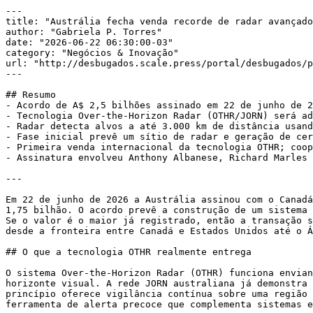
---

title: "Austrália fecha venda recorde de radar avançado
author: "Gabriela P. Torres"

date: "2026-06-22 06:30:00-03"

category: "Negócios & Inovação"

url: "http://desbugados.scale.press/portal/desbugados/p
---

## Resumo

- Acordo de A$ 2,5 bilhões assinado em 22 de junho de 2
- Tecnologia Over-the-Horizon Radar (OTHR/JORN) será ad
- Radar detecta alvos a até 3.000 km de distância usand
- Fase inicial prevê um sítio de radar e geração de cer
- Primeira venda internacional da tecnologia OTHR; coop
- Assinatura envolveu Anthony Albanese, Richard Marles 
---

Em 22 de junho de 2026 a Austrália assinou com o Canadá
1,75 bilhão. O acordo prevê a construção de um sistema 
Se o valor é o maior já registrado, então a transação s
desde a fronteira entre Canadá e Estados Unidos até o Á
## O que a tecnologia OTHR realmente entrega

O sistema Over-the-Horizon Radar (OTHR) funciona envian
horizonte visual. A rede JORN australiana já demonstra 
princípio oferece vigilância contínua sobre uma região 
ferramenta de alerta precoce que complementa sistemas e