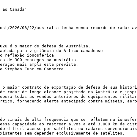
 ao Canadá"

ost/2026/06/22/australia-fecha-venda-recorde-de-radar-av
026 é o maior de defesa da Austrália.

aptada para vigilância do Ártico canadense.

o reflexão ionosférica.

ca de 300 empregos na Austrália.

eração mais ampla está prevista.

e Stephen Fuhr em Canberra.

 o maior contrato de exportação de defesa de sua históri
de radar de longo alcance projetado na Austrália e inspi
upera todas as vendas anteriores de equipamentos militar
rtico, fornecendo alerta antecipado contra mísseis, aero
do sinais de alta frequência que se refletem na ionosfer
essa capacidade ao rastrear alvos a até 3.000 km de dist
de difícil acesso por satélites ou radares convencionais
xistentes sem depender exclusivamente de satélites.
