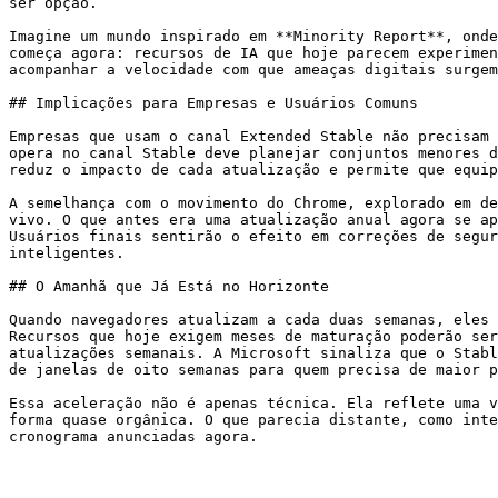
ser opção.

Imagine um mundo inspirado em **Minority Report**, onde
começa agora: recursos de IA que hoje parecem experimen
acompanhar a velocidade com que ameaças digitais surgem
## Implicações para Empresas e Usuários Comuns

Empresas que usam o canal Extended Stable não precisam 
opera no canal Stable deve planejar conjuntos menores d
reduz o impacto de cada atualização e permite que equip
A semelhança com o movimento do Chrome, explorado em de
vivo. O que antes era uma atualização anual agora se ap
Usuários finais sentirão o efeito em correções de segur
inteligentes.

## O Amanhã que Já Está no Horizonte

Quando navegadores atualizam a cada duas semanas, eles 
Recursos que hoje exigem meses de maturação poderão ser
atualizações semanais. A Microsoft sinaliza que o Stabl
de janelas de oito semanas para quem precisa de maior p
Essa aceleração não é apenas técnica. Ela reflete uma v
forma quase orgânica. O que parecia distante, como inte
cronograma anunciadas agora.