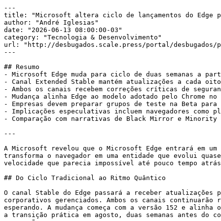
---

title: "Microsoft altera ciclo de lançamentos do Edge p
author: "André Iglesias"

date: "2026-06-13 08:00:00-03"

category: "Tecnologia & Desenvolvimento"

url: "http://desbugados.scale.press/portal/desbugados/p
---

## Resumo

- Microsoft Edge muda para ciclo de duas semanas a part
- Canal Extended Stable mantém atualizações a cada oito
- Ambos os canais recebem correções críticas de seguran
- Mudança alinha Edge ao modelo adotado pelo Chrome no 
- Empresas devem preparar grupos de teste na Beta para 
- Implicações especulativas incluem navegadores como pl
- Comparação com narrativas de Black Mirror e Minority 
---

A Microsoft revelou que o Microsoft Edge entrará em um 
transforma o navegador em uma entidade que evolui quase
velocidade que parecia impossível até pouco tempo atrás
## Do Ciclo Tradicional ao Ritmo Quântico

O canal Stable do Edge passará a receber atualizações p
corporativos gerenciados. Ambos os canais continuarão r
esperando. A mudança começa com a versão 152 e alinha o
a transição prática em agosto, duas semanas antes do co