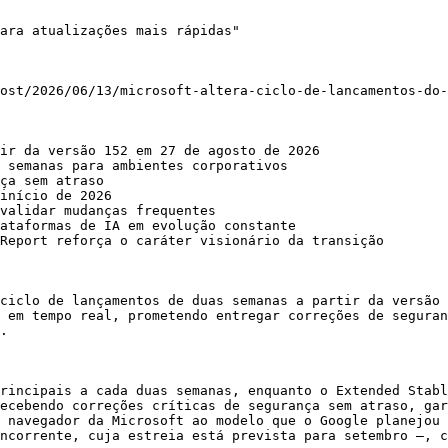
ara atualizações mais rápidas"

ost/2026/06/13/microsoft-altera-ciclo-de-lancamentos-do-
ir da versão 152 em 27 de agosto de 2026

 semanas para ambientes corporativos

ça sem atraso

início de 2026

validar mudanças frequentes

ataformas de IA em evolução constante

Report reforça o caráter visionário da transição

ciclo de lançamentos de duas semanas a partir da versão 
 em tempo real, prometendo entregar correções de seguran
.

rincipais a cada duas semanas, enquanto o Extended Stabl
ecebendo correções críticas de segurança sem atraso, gar
 navegador da Microsoft ao modelo que o Google planejou 
ncorrente, cuja estreia está prevista para setembro —, c