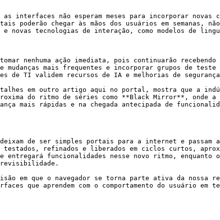
 as interfaces não esperam meses para incorporar novas c
tais poderão chegar às mãos dos usuários em semanas, não
 e novas tecnologias de interação, como modelos de lingu
tomar nenhuma ação imediata, pois continuarão recebendo 
e mudanças mais frequentes e incorporar grupos de teste 
es de TI validem recursos de IA e melhorias de segurança
talhes em outro artigo aqui no portal, mostra que a indú
roxima do ritmo de séries como **Black Mirror**, onde a 
ança mais rápidas e na chegada antecipada de funcionalid
deixam de ser simples portais para a internet e passam a
 testados, refinados e liberados em ciclos curtos, aprox
e entregará funcionalidades nesse novo ritmo, enquanto o
revisibilidade.

isão em que o navegador se torna parte ativa da nossa re
rfaces que aprendem com o comportamento do usuário em te