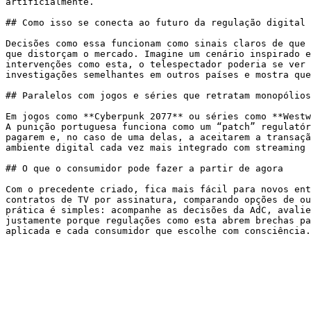
artificialmente.

## Como isso se conecta ao futuro da regulação digital

Decisões como essa funcionam como sinais claros de que 
que distorçam o mercado. Imagine um cenário inspirado e
intervenções como esta, o telespectador poderia se ver 
investigações semelhantes em outros países e mostra que
## Paralelos com jogos e séries que retratam monopólios

Em jogos como **Cyberpunk 2077** ou séries como **Westw
A punição portuguesa funciona como um “patch” regulatór
pagarem e, no caso de uma delas, a aceitarem a transaçã
ambiente digital cada vez mais integrado com streaming 
## O que o consumidor pode fazer a partir de agora

Com o precedente criado, fica mais fácil para novos ent
contratos de TV por assinatura, comparando opções de ou
prática é simples: acompanhe as decisões da AdC, avalie
justamente porque regulações como esta abrem brechas pa
aplicada e cada consumidor que escolhe com consciência.