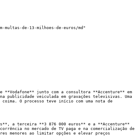
m-multas-de-13-milhoes-de-euros/md"

e **Vodafone** junto com a consultora **Accenture** em 
na publicidade veiculada em gravações televisivas. Uma 
 coima. O processo teve início com uma nota de 
s**, a terceira **3 876 000 euros** e a **Accenture** 
corrência no mercado de TV paga e na comercialização de 
res menores ao limitar opções e elevar preços 