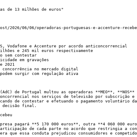
as de 13 milhões de euros"

ost/2026/06/06/operadoras-portuguesas-e-accenture-recebe
S, Vodafone e Accenture por acordo anticoncorrencial

ilhões e 245 mil euros respectivamente

o sem contestar

icidade em gravações

e 2021

 concorrência no mercado digital

podem surgir com regulação ativa

(AdC) de Portugal multou as operadoras **MEO**, **NOS** 
oncorrencial nos serviços de televisão por subscrição e 
cando de contestar e efetuando o pagamento voluntário da
 decisão final.

cebeu

presa pagará **5 170 000 euros**, outra **4 060 000 euro
articipação de cada parte no acordo que restringia a con
era que essa conduta prejudicou consumidores e competido