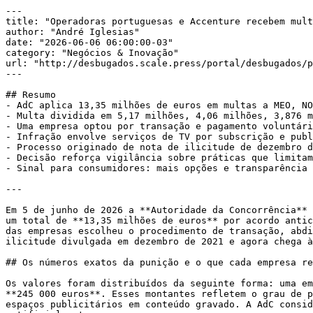
---

title: "Operadoras portuguesas e Accenture recebem mult
author: "André Iglesias"

date: "2026-06-06 06:00:00-03"

category: "Negócios & Inovação"

url: "http://desbugados.scale.press/portal/desbugados/p
---

## Resumo

- AdC aplica 13,35 milhões de euros em multas a MEO, NO
- Multa dividida em 5,17 milhões, 4,06 milhões, 3,876 m
- Uma empresa optou por transação e pagamento voluntári
- Infração envolve serviços de TV por subscrição e publ
- Processo originado de nota de ilicitude de dezembro d
- Decisão reforça vigilância sobre práticas que limitam
- Sinal para consumidores: mais opções e transparência 
---

Em 5 de junho de 2026 a **Autoridade da Concorrência** 
um total de **13,35 milhões de euros** por acordo antic
das empresas escolheu o procedimento de transação, abdi
ilicitude divulgada em dezembro de 2021 e agora chega à
## Os números exatos da punição e o que cada empresa re
Os valores foram distribuídos da seguinte forma: uma em
**245 000 euros**. Esses montantes refletem o grau de p
espaços publicitários em conteúdo gravado. A AdC consid