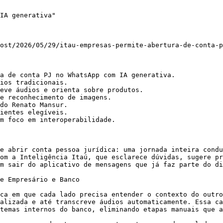
IA generativa"

ost/2026/05/29/itau-empresas-permite-abertura-de-conta-p
a de conta PJ no WhatsApp com IA generativa.

ios tradicionais.

eve áudios e orienta sobre produtos.

e reconhecimento de imagens.

do Renato Mansur.

ientes elegíveis.

m foco em interoperabilidade.

e abrir conta pessoa jurídica: uma jornada inteira condu
om a Inteligência Itaú, que esclarece dúvidas, sugere pr
m sair do aplicativo de mensagens que já faz parte do di
e Empresário e Banco

ca em que cada lado precisa entender o contexto do outro
alizada e até transcreve áudios automaticamente. Essa ca
temas internos do banco, eliminando etapas manuais que a