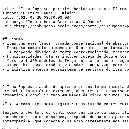
---

title: "Itaú Empresas permite abertura de conta PJ com 
author: "Gustavo Ramos O. Klein"

date: "2026-05-29 08:30:00-03"

category: "Inteligência Artificial & Dados"

url: "http://desbugados.scale.press/portal/desbugados/p
---

## Resumo

- Itaú Empresas lança jornada conversacional de abertur
- Processo completo em menos de 5 minutos, sem formulár
- IA responde dúvidas de forma contextualizada, transcr
- Funcionalidades futuras incluem coleta de documentos 
- Mais de 1.800 modelos de IA já em uso no banco, segun
- Disponibilização gradual via número 4004-2200 para cl
- Iniciativa integra ecossistema de serviços do Itaú co
---

O Itaú Empresas acaba de apresentar uma forma inédita d
preencher formulários extensos, o empresário conversa c
prometido é concluir tudo em menos de cinco minutos, se
## A IA como Diplomata Digital: Construindo Pontes entr
Imagine a abertura de conta como uma conversa diplomáti
reconhece o tom da mensagem, responde de maneira person
interoperável que conecta o usuário diretamente aos sis