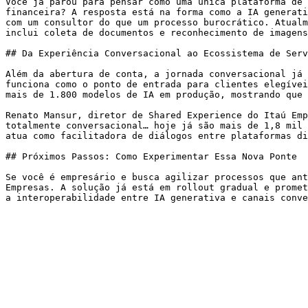
Você já parou para pensar como uma única plataforma de 
financeira? A resposta está na forma como a IA generati
com um consultor do que um processo burocrático. Atualm
inclui coleta de documentos e reconhecimento de imagens
## Da Experiência Conversacional ao Ecossistema de Serv
Além da abertura de conta, a jornada conversacional já 
funciona como o ponto de entrada para clientes elegívei
mais de 1.800 modelos de IA em produção, mostrando que 
Renato Mansur, diretor de Shared Experience do Itaú Emp
totalmente conversacional… hoje já são mais de 1,8 mil 
atua como facilitadora de diálogos entre plataformas di
## Próximos Passos: Como Experimentar Essa Nova Ponte

Se você é empresário e busca agilizar processos que ant
Empresas. A solução já está em rollout gradual e promet
a interoperabilidade entre IA generativa e canais conve