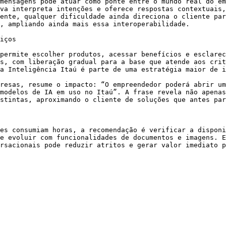
mensagens pode atuar como ponte entre o mundo real do em
va interpreta intenções e oferece respostas contextuais,
ente, qualquer dificuldade ainda direciona o cliente par
, ampliando ainda mais essa interoperabilidade.

iços

permite escolher produtos, acessar benefícios e esclarec
s, com liberação gradual para a base que atende aos crit
a Inteligência Itaú é parte de uma estratégia maior de i
resas, resume o impacto: “O empreendedor poderá abrir um
modelos de IA em uso no Itaú”. A frase revela não apenas
stintas, aproximando o cliente de soluções que antes par
es consumiam horas, a recomendação é verificar a disponi
e evoluir com funcionalidades de documentos e imagens. E
rsacionais pode reduzir atritos e gerar valor imediato p