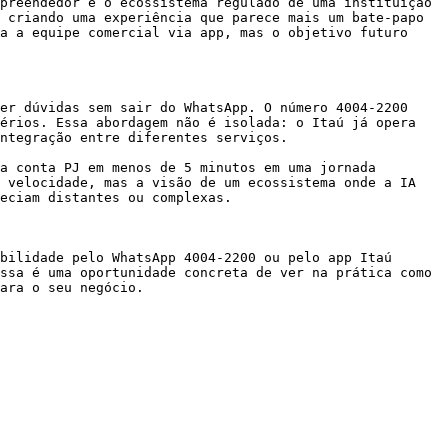
preendedor e o ecossistema regulado de uma instituição 
 criando uma experiência que parece mais um bate-papo 
a a equipe comercial via app, mas o objetivo futuro 
er dúvidas sem sair do WhatsApp. O número 4004-2200 
érios. Essa abordagem não é isolada: o Itaú já opera 
ntegração entre diferentes serviços.

a conta PJ em menos de 5 minutos em uma jornada 
 velocidade, mas a visão de um ecossistema onde a IA 
eciam distantes ou complexas.

bilidade pelo WhatsApp 4004-2200 ou pelo app Itaú 
ssa é uma oportunidade concreta de ver na prática como 
ara o seu negócio.