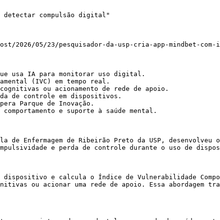
 detectar compulsão digital"

ost/2026/05/23/pesquisador-da-usp-cria-app-mindbet-com-i
ue usa IA para monitorar uso digital.

amental (IVC) em tempo real.

cognitivas ou acionamento de rede de apoio.

da de controle em dispositivos.

pera Parque de Inovação.

 comportamento e suporte à saúde mental.

la de Enfermagem de Ribeirão Preto da USP, desenvolveu o
mpulsividade e perda de controle durante o uso de dispos
 dispositivo e calcula o Índice de Vulnerabilidade Compo
nitivas ou acionar uma rede de apoio. Essa abordagem tra