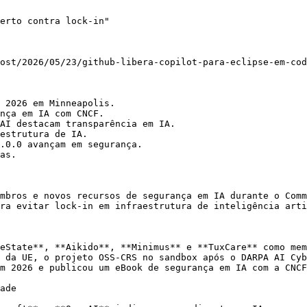
erto contra lock-in"

ost/2026/05/23/github-libera-copilot-para-eclipse-em-cod
 2026 em Minneapolis.

nça em IA com CNCF.

AI destacam transparência em IA.

estrutura de IA.

.0.0 avançam em segurança.

as.

mbros e novos recursos de segurança em IA durante o Comm
ra evitar lock-in em infraestrutura de inteligência arti
eState**, **Aikido**, **Minimus** e **TuxCare** como mem
 da UE, o projeto OSS-CRS no sandbox após o DARPA AI Cyb
m 2026 e publicou um eBook de segurança em IA com a CNCF
ade
