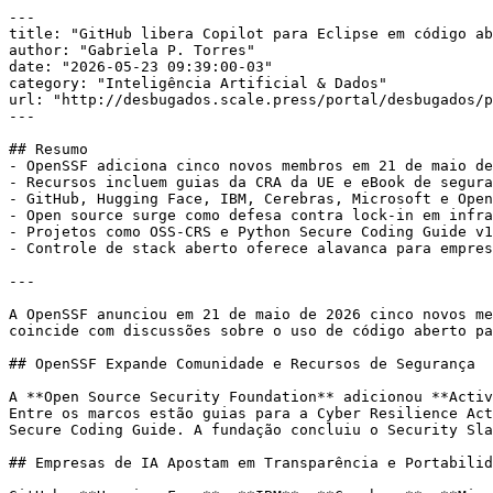
---

title: "GitHub libera Copilot para Eclipse em código ab
author: "Gabriela P. Torres"

date: "2026-05-23 09:39:00-03"

category: "Inteligência Artificial & Dados"

url: "http://desbugados.scale.press/portal/desbugados/p
---

## Resumo

- OpenSSF adiciona cinco novos membros em 21 de maio de
- Recursos incluem guias da CRA da UE e eBook de segura
- GitHub, Hugging Face, IBM, Cerebras, Microsoft e Open
- Open source surge como defesa contra lock-in em infra
- Projetos como OSS-CRS e Python Secure Coding Guide v1
- Controle de stack aberto oferece alavanca para empres
---

A OpenSSF anunciou em 21 de maio de 2026 cinco novos me
coincide com discussões sobre o uso de código aberto pa
## OpenSSF Expande Comunidade e Recursos de Segurança

A **Open Source Security Foundation** adicionou **Activ
Entre os marcos estão guias para a Cyber Resilience Act
Secure Coding Guide. A fundação concluiu o Security Sla
## Empresas de IA Apostam em Transparência e Portabilid