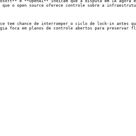
osoft** e **OpenAI** indicam que a disputa em IA agora e
 que o open source oferece controle sobre a infraestrutu
ce tem chance de interromper o ciclo de lock-in antes qu
gia foca em planos de controle abertos para preservar fl