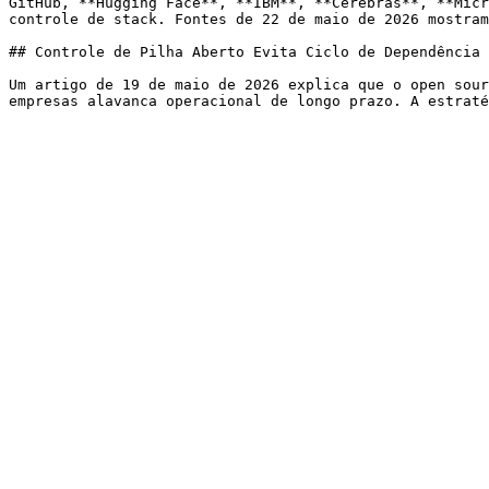
GitHub, **Hugging Face**, **IBM**, **Cerebras**, **Micr
controle de stack. Fontes de 22 de maio de 2026 mostram
## Controle de Pilha Aberto Evita Ciclo de Dependência

Um artigo de 19 de maio de 2026 explica que o open sour
empresas alavanca operacional de longo prazo. A estraté