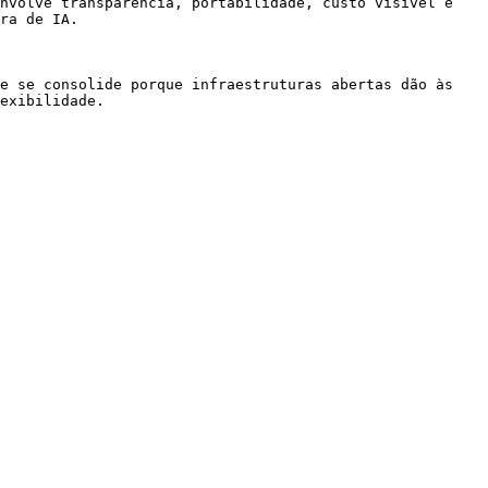
nvolve transparência, portabilidade, custo visível e 
ra de IA.

e se consolide porque infraestruturas abertas dão às 
exibilidade.