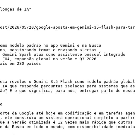
longas de IA"

ost/2026/05/20/google-aposta-em-gemini-35-flash-para-tar
omo modelo padrão no app Gemini e na Busca

no, monitorando temas e enviando alertas

 Gemini Spark atua como assistente pessoal integrado

 EUA, expansão global no verão e Q3 2026

ais em 230 países

esa revelou o Gemini 3.5 Flash como modelo padrão global
 IA que responde perguntas isoladas para sistemas que as
ão? E o que significa, para nós, entregar parte de nossa
o

orte da Google até hoje em codificação e em tarefas agen
, ele construiu um sistema operacional completo a partir
ue a versão otimizada é 12 vezes mais rápida que outros 
e da Busca em todo o mundo, com disponibilidade imediata