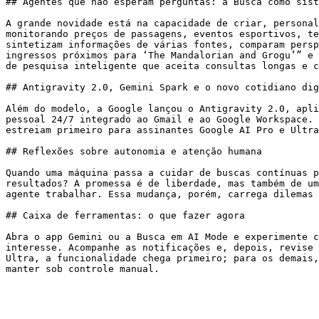
## Agentes que não esperam perguntas: a Busca como sist
A grande novidade está na capacidade de criar, personal
monitorando preços de passagens, eventos esportivos, te
sintetizam informações de várias fontes, comparam persp
ingressos próximos para ‘The Mandalorian and Grogu’” e 
de pesquisa inteligente que aceita consultas longas e c
## Antigravity 2.0, Gemini Spark e o novo cotidiano dig
Além do modelo, a Google lançou o Antigravity 2.0, apli
pessoal 24/7 integrado ao Gmail e ao Google Workspace. 
estreiam primeiro para assinantes Google AI Pro e Ultra
## Reflexões sobre autonomia e atenção humana

Quando uma máquina passa a cuidar de buscas contínuas p
resultados? A promessa é de liberdade, mas também de um
agente trabalhar. Essa mudança, porém, carrega dilemas 
## Caixa de ferramentas: o que fazer agora

Abra o app Gemini ou a Busca em AI Mode e experimente c
interesse. Acompanhe as notificações e, depois, revise 
Ultra, a funcionalidade chega primeiro; para os demais,
manter sob controle manual.