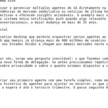
ema vivo

izar e gerenciar múltiplos agentes de IA diretamente na 
ndências do mercado imobiliário ou notícias de última ho
ectivas e oferecem insights acionáveis. O exemplo mais s
o sistema envia notificações push quando algo relevante 
onversacionais, a maior mudança em mais de 25 anos.

ital

cativo desktop que permite orquestrar vários agentes ao 
O app Gemini já alcança mais de 900 milhões de usuários 
 nos Estados Unidos e chegam aos demais mercados neste v
or nós, surge uma pergunta inevitável: o que fazemos com
a nova forma de delegação. Se antes precisávamos repetir
sobre privacidade e sobre o quanto estamos dispostos a c
riar seu primeiro agente com uma tarefa simples, como mo
o histórico de agentes para ajustar ou encerrar os que j
 a espera é até o terceiro trimestre. O passo seguinte é