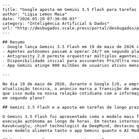
---

title: "Google aposta em Gemini 3.5 Flash para tarefas 
author: "Lígia Lemos Maia"

date: "2026-05-20 07:30:00-03"

category: "Inteligência Artificial & Dados"

url: "http://desbugados.scale.press/portal/desbugados/p
---

## Resumo

- Google lança Gemini 3.5 Flash em 19 de maio de 2026 c
- Agentes autônomos passam a operar 24/7 em segundo pla
- Antigravity 2.0 permite orquestrar múltiplos agentes;
- Disponibilidade inicial para assinantes Pro/Ultra nos
- App Gemini atinge 900 milhões de usuários ativos mens
---

No dia 19 de maio de 2026, durante o Google I/O, a empr
atualização técnica, o anúncio marca a transição de uma
que isso muda na nossa relação cotidiana com a informaç
em segundo plano?

## Gemini 3.5 Flash e a aposta em tarefas de longo praz
O Gemini 3.5 Flash foi apresentado como o modelo mais f
execução autônoma ao longo de horas. Em testes internos
Kavukcuoglu, chief technologist da DeepMind, destacou q
esse modelo alimenta tanto o app Gemini quanto o AI Mod