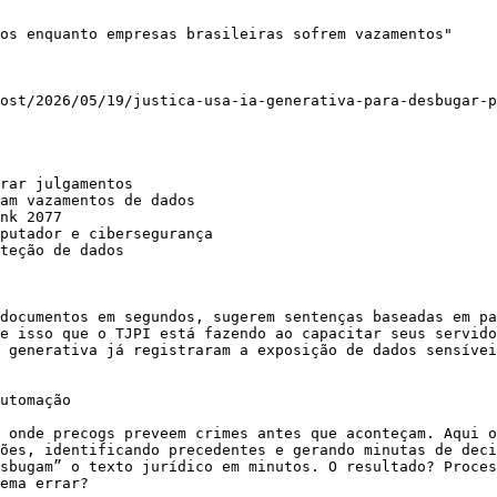
os enquanto empresas brasileiras sofrem vazamentos"

ost/2026/05/19/justica-usa-ia-generativa-para-desbugar-
rar julgamentos

am vazamentos de dados

nk 2077

putador e cibersegurança

teção de dados

documentos em segundos, sugerem sentenças baseadas em pa
e isso que o TJPI está fazendo ao capacitar seus servido
 generativa já registraram a exposição de dados sensívei
utomação

 onde precogs preveem crimes antes que aconteçam. Aqui o
ões, identificando precedentes e gerando minutas de deci
sbugam” o texto jurídico em minutos. O resultado? Proces
ema errar?
