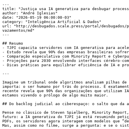
---

title: "Justiça usa IA generativa para desbugar process
author: "André Iglesias"

date: "2026-05-19 06:00:00-03"

category: "Inteligência Artificial & Dados"

url: "http://desbugados.scale.press/portal/desbugados/p
vazamentos/md"

---

## Resumo

- TJPI capacita servidores com IA generativa para acele
- Estudo revela que 90% das empresas brasileiras sofrer
- Comparação especulativa com Minority Report e Cyberpu
- Projeções para 2030 envolvendo interfaces cérebro-com
- Dicas práticas para equilibrar eficiência de IA e pro
---

Imagine um tribunal onde algoritmos analisam pilhas de 
importa: o ser humano por trás do processo. É exatament
recente revela que 90% das organizações que utilizam IA
estamos vivendo o prólogo de algo muito maior.

## Do backlog judicial ao ciberespaço: o salto que da a
Pense no clássico de Steven Spielberg, Minority Report,
futuro: a IA generativa do TJPI já está resumindo petiç
PDFs, os servidores agora interagem com modelos que “de
Mas, assim como no filme, surge a pergunta: e se o sist