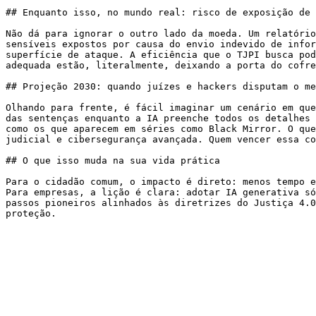
## Enquanto isso, no mundo real: risco de exposição de 
Não dá para ignorar o outro lado da moeda. Um relatório
sensíveis expostos por causa do envio indevido de infor
superfície de ataque. A eficiência que o TJPI busca pod
adequada estão, literalmente, deixando a porta do cofre
## Projeção 2030: quando juízes e hackers disputam o me
Olhando para frente, é fácil imaginar um cenário em que
das sentenças enquanto a IA preenche todos os detalhes 
como os que aparecem em séries como Black Mirror. O que
judicial e cibersegurança avançada. Quem vencer essa co
## O que isso muda na sua vida prática

Para o cidadão comum, o impacto é direto: menos tempo e
Para empresas, a lição é clara: adotar IA generativa só
passos pioneiros alinhados às diretrizes do Justiça 4.0
proteção.