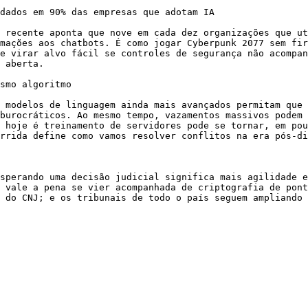
dados em 90% das empresas que adotam IA

 recente aponta que nove em cada dez organizações que ut
mações aos chatbots. É como jogar Cyberpunk 2077 sem fir
e virar alvo fácil se controles de segurança não acompan
 aberta.

smo algoritmo

 modelos de linguagem ainda mais avançados permitam que 
burocráticos. Ao mesmo tempo, vazamentos massivos podem 
 hoje é treinamento de servidores pode se tornar, em pou
rrida define como vamos resolver conflitos na era pós-di
sperando uma decisão judicial significa mais agilidade e
 vale a pena se vier acompanhada de criptografia de pont
 do CNJ; e os tribunais de todo o país seguem ampliando 