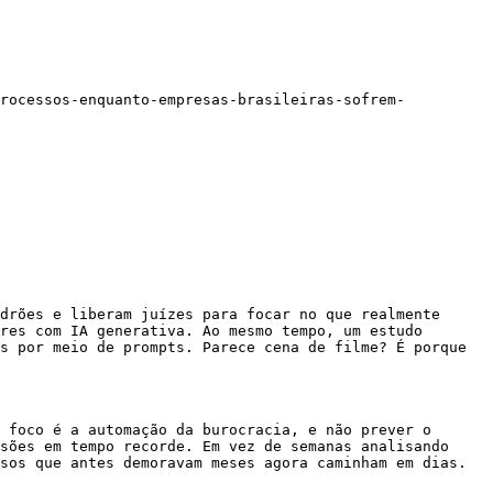
processos-enquanto-empresas-brasileiras-sofrem-
drões e liberam juízes para focar no que realmente 
res com IA generativa. Ao mesmo tempo, um estudo 
s por meio de prompts. Parece cena de filme? É porque 
 foco é a automação da burocracia, e não prever o 
sões em tempo recorde. Em vez de semanas analisando 
sos que antes demoravam meses agora caminham em dias. 