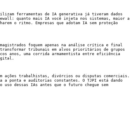
ilizam ferramentas de IA generativa já tiveram dados 
ewall: quanto mais IA você injeta nos sistemas, maior a 
harem o ritmo. Empresas que adotam IA sem proteção 
magistrados foquem apenas na análise crítica e final 
transformar tribunais em alvos prioritários de grupos 
cos anos, uma corrida armamentista entre eficiência 
gital.

m ações trabalhistas, divórcios ou disputas comerciais. 
a a ponta e auditorias constantes. O TJPI está dando 
o uso dessas IAs antes que o futuro chegue sem 