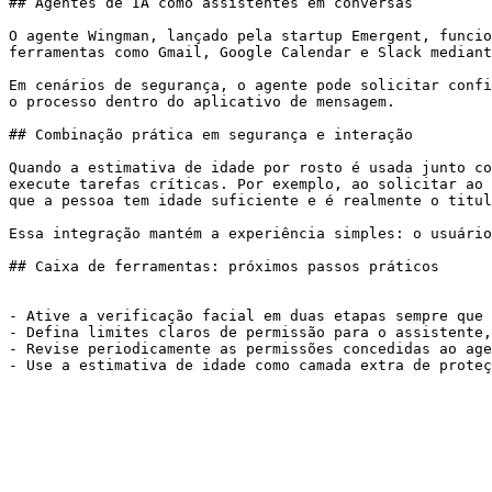
## Agentes de IA como assistentes em conversas

O agente Wingman, lançado pela startup Emergent, funcio
ferramentas como Gmail, Google Calendar e Slack mediant
Em cenários de segurança, o agente pode solicitar confi
o processo dentro do aplicativo de mensagem.

## Combinação prática em segurança e interação

Quando a estimativa de idade por rosto é usada junto co
execute tarefas críticas. Por exemplo, ao solicitar ao 
que a pessoa tem idade suficiente e é realmente o titul
Essa integração mantém a experiência simples: o usuário
## Caixa de ferramentas: próximos passos práticos

- Ative a verificação facial em duas etapas sempre que 
- Defina limites claros de permissão para o assistente,
- Revise periodicamente as permissões concedidas ao age
- Use a estimativa de idade como camada extra de proteç