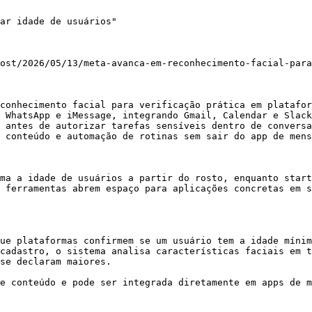
ar idade de usuários"

ost/2026/05/13/meta-avanca-em-reconhecimento-facial-para
conhecimento facial para verificação prática em platafor
 WhatsApp e iMessage, integrando Gmail, Calendar e Slack
 antes de autorizar tarefas sensíveis dentro de conversa
 conteúdo e automação de rotinas sem sair do app de mens
ma a idade de usuários a partir do rosto, enquanto start
 ferramentas abrem espaço para aplicações concretas em s
ue plataformas confirmem se um usuário tem a idade mínim
cadastro, o sistema analisa características faciais em t
se declaram maiores.

e conteúdo e pode ser integrada diretamente em apps de m