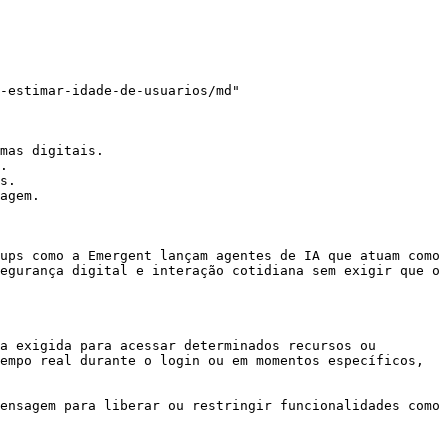
-estimar-idade-de-usuarios/md"

mas digitais.

.

s.

agem.

ups como a Emergent lançam agentes de IA que atuam como 
egurança digital e interação cotidiana sem exigir que o 
a exigida para acessar determinados recursos ou 
empo real durante o login ou em momentos específicos, 
ensagem para liberar ou restringir funcionalidades como 