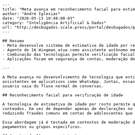
---

title: "Meta avança em reconhecimento facial para estim
author: "André Iglesias"

date: "2026-05-13 10:48:00-03"

category: "Inteligência Artificial & Dados"

url: "http://desbugados.scale.press/portal/desbugados/p
---

## Resumo

- Meta desenvolve sistema de estimativa de idade por re
- Agente de IA Wingman atua como assistente autônomo em
- Combinação das tecnologias permite verificação facial
- Aplicações focam em segurança de contas, moderação de
---

A Meta avança no desenvolvimento de tecnologia que esti
assistentes em aplicativos como WhatsApp. Juntas, essas
usuário saia do fluxo normal de conversas.

## Reconhecimento facial para verificação de idade

A tecnologia de estimativa de idade por rosto permite q
conteúdos. Em vez de depender apenas de declarações no 
reduzindo fraudes comuns em contas de adolescentes que 
Essa abordagem já é testada em contextos de moderação d
pagamentos ou grupos específicos.
