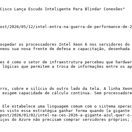
Cisco Lança Escudo Inteligente Para Blindar Conexões"

ost/2026/05/12/intel-entra-na-guerra-de-performance-de-2
ospedar os processadores Intel Xeon 6 nos servidores do 
neou sua nova frente de defesa e capacitação, desenhada 
es é como o setor de infraestrutura percebeu que hardwar
 lógicas que permitem a troca de informações entre os ap
rro, cobre e silício do outro lado da tela. A linha Xeon
 exigem capacidade de cálculo contínua. Sem processadore
 Ele estabelece uma linguagem comum com o sistema operac
os visto essa estratégia ganhar forma quando [a gigante 
post/2026/01/02/intel-na-ces-2026-a-gigante-azul-quer-o-
iços do Azure não precisam comprar servidores próprios; 