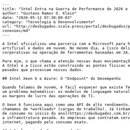
---

title: "Intel Entra na Guerra de Performance de 2026 e 
author: "Gustavo Ramos O. Klein"

date: "2026-05-12 07:30:00-03"

category: "Tecnologia & Desenvolvimento"

url: "http://desbugados.scale.press/portal/desbugados/p
conexoes/md"

---

A Intel oficializou uma parceria com a Microsoft para h
artificial e dados em nuvem. No mesmo dia, a Cisco deli
corporativas na operação de ferramentas baseadas em IA.

Para mim, o que chama a atenção nessas duas movimentaçõ
A Intel e a Cisco estão construindo as pontes físicas e
pesados que processam nossos dados.

## Intel Xeon 6 e Azure: O "Endpoint" do Desempenho

Quando falamos de nuvem, é fácil esquecer que existe fe
um problema matemático: os modelos de linguagem natural
as margens de lucro das operações de TI.

O Xeon 6 funciona aqui como uma API de alto rendimento.
chamamos de *workloads* (cargas de trabalho). Já tínham
de consumo no início do ano](https://desbugados.com.br/
a infraestrutura pesada. As empresas que contratam serv
internet, pagando pelo consumo exato.
