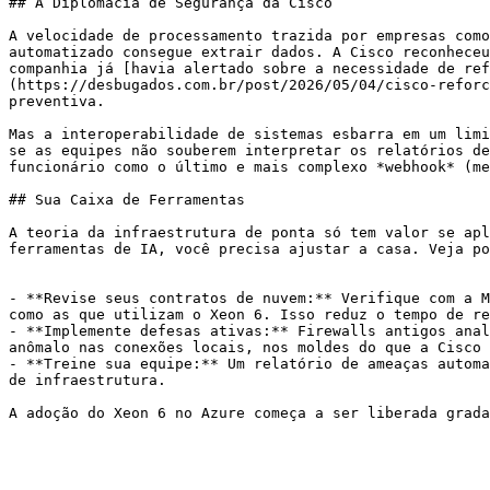
## A Diplomacia de Segurança da Cisco

A velocidade de processamento trazida por empresas como
automatizado consegue extrair dados. A Cisco reconheceu
companhia já [havia alertado sobre a necessidade de ref
(https://desbugados.com.br/post/2026/05/04/cisco-reforc
preventiva.

Mas a interoperabilidade de sistemas esbarra em um limi
se as equipes não souberem interpretar os relatórios de
funcionário como o último e mais complexo *webhook* (me
## Sua Caixa de Ferramentas

A teoria da infraestrutura de ponta só tem valor se apl
ferramentas de IA, você precisa ajustar a casa. Veja po
- **Revise seus contratos de nuvem:** Verifique com a M
como as que utilizam o Xeon 6. Isso reduz o tempo de re
- **Implemente defesas ativas:** Firewalls antigos anal
anômalo nas conexões locais, nos moldes do que a Cisco 
- **Treine sua equipe:** Um relatório de ameaças automa
de infraestrutura.

A adoção do Xeon 6 no Azure começa a ser liberada grada