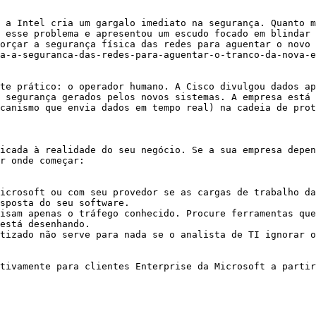
 a Intel cria um gargalo imediato na segurança. Quanto m
 esse problema e apresentou um escudo focado em blindar 
orçar a segurança física das redes para aguentar o novo 
a-a-seguranca-das-redes-para-aguentar-o-tranco-da-nova-e
te prático: o operador humano. A Cisco divulgou dados ap
 segurança gerados pelos novos sistemas. A empresa está 
canismo que envia dados em tempo real) na cadeia de prot
icada à realidade do seu negócio. Se a sua empresa depen
r onde começar:

icrosoft ou com seu provedor se as cargas de trabalho da
sposta do seu software.

isam apenas o tráfego conhecido. Procure ferramentas que
está desenhando.

tizado não serve para nada se o analista de TI ignorar o
tivamente para clientes Enterprise da Microsoft a partir