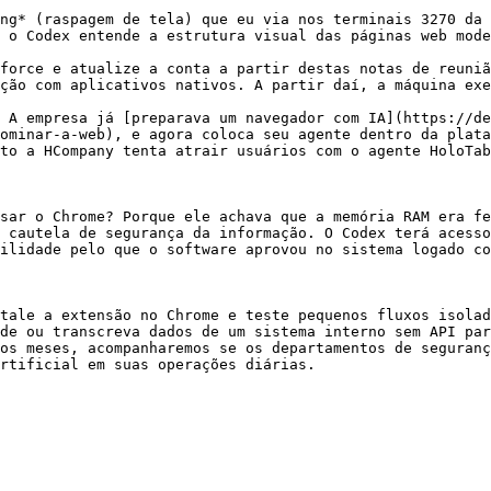
ng* (raspagem de tela) que eu via nos terminais 3270 da 
 o Codex entende a estrutura visual das páginas web mode
force e atualize a conta a partir destas notas de reuniã
ção com aplicativos nativos. A partir daí, a máquina exe
 A empresa já [preparava um navegador com IA](https://de
ominar-a-web), e agora coloca seu agente dentro da plata
to a HCompany tenta atrair usuários com o agente HoloTab
sar o Chrome? Porque ele achava que a memória RAM era fe
 cautela de segurança da informação. O Codex terá acesso
ilidade pelo que o software aprovou no sistema logado co
tale a extensão no Chrome e teste pequenos fluxos isolad
de ou transcreva dados de um sistema interno sem API par
os meses, acompanharemos se os departamentos de seguranç
rtificial em suas operações diárias.