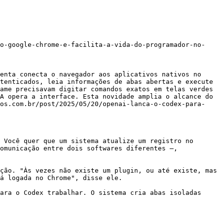
-o-google-chrome-e-facilita-a-vida-do-programador-no-
enta conecta o navegador aos aplicativos nativos no 
tenticados, leia informações de abas abertas e execute 
ame precisavam digitar comandos exatos em telas verdes 
A opera a interface. Esta novidade amplia o alcance do 
dos.com.br/post/2025/05/20/openai-lanca-o-codex-para-
 Você quer que um sistema atualize um registro no 
omunicação entre dois softwares diferentes —, 
ção. "Às vezes não existe um plugin, ou até existe, mas 
á logada no Chrome", disse ele.

ara o Codex trabalhar. O sistema cria abas isoladas 