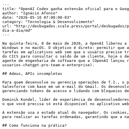
---

title: "OpenAI Codex ganha extensão oficial para o Goog
author: "Ignácio Afonso"

date: "2026-05-10 07:00:00-03"

category: "Tecnologia & Desenvolvimento"

url: "http://desbugados.scale.press/portal/desbugados/p
dia-a-dia/md"

---

Na quinta-feira, 8 de maio de 2026, a OpenAI liberou a 
Windows e no macOS. O objetivo é direto: permitir que a
tarefas em aplicativos web sem que o usuário precise tr
do CICS para consultar o saldo de um cliente, hoje o de
agente de engenharia de software que a [OpenAI lançou r
usuarios-chatgpt-pro-team-e-enterprise).

## Adeus, APIs incompletas

Para quem desenvolve ou gerencia operações de T.I., o p
Salesforce com base em um e-mail do Gmail. Os desenvolv
gerenciando tokens de acesso e lidando com bloqueios de
Dominik Kundel, líder de experiência de desenvolvedores
o que você precisa só está disponível no aplicativo web
A extensão usa o estado atual do navegador. Os cookies,
para realizar as tarefas ordenadas, garantindo que a na
## Como funciona na prática?
