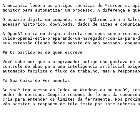
A mecânica lembra as antigas técnicas de *screen scrapi
monitor para automatizar um processo. A diferença é que
O usuário digita um comando, como "@Chrome abra o Sales
acessar histórico, downloads, dados de sites e comunica
A OpenAI entra em disputa direta com seus concorrentes.
cuide-openai-esta-preparando-um-navegador-com-ia-para-d
sua extensão Claude desde agosto do ano passado, enquan
## Os bastidores de quem escreve

Você sabe por que o programador antigo não gostava de u
controle de abas para uma inteligência artificial exige
automação facilita o fluxo de trabalho, mas a responsab
## Sua Caixa de Ferramentas

Se você tem acesso ao Codex no Windows ou no macOS, ins
poder de decisão. Compile resumos de fóruns da comunida
cria para entender os limites da ferramenta. Nos próxim
vão aceitar a raspagem de tela feita por inteligência a