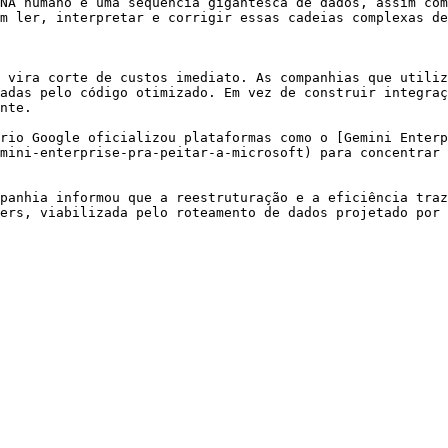
NA humano é uma sequência gigantesca de dados, assim com
m ler, interpretar e corrigir essas cadeias complexas de
 vira corte de custos imediato. As companhias que utiliz
adas pelo código otimizado. Em vez de construir integraç
nte.

rio Google oficializou plataformas como o [Gemini Enterp
mini-enterprise-pra-peitar-a-microsoft) para concentrar 
panhia informou que a reestruturação e a eficiência traz
ers, viabilizada pelo roteamento de dados projetado por 