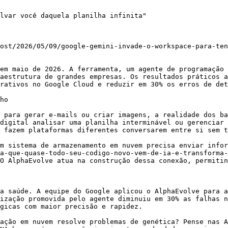
lvar você daquela planilha infinita"

ost/2026/05/09/google-gemini-invade-o-workspace-para-ten
em maio de 2026. A ferramenta, um agente de programação 
aestrutura de grandes empresas. Os resultados práticos a
rativos no Google Cloud e reduzir em 30% os erros de det
ho

 para gerar e-mails ou criar imagens, a realidade dos ba
digital analisar uma planilha interminável ou gerenciar 
 fazem plataformas diferentes conversarem entre si sem t
m sistema de armazenamento em nuvem precisa enviar infor
a-que-quase-todo-seu-codigo-novo-vem-de-ia-e-transforma-
O AlphaEvolve atua na construção dessa conexão, permitin
a saúde. A equipe do Google aplicou o AlphaEvolve para a
ização promovida pelo agente diminuiu em 30% as falhas n
gicas com maior precisão e rapidez.

ação em nuvem resolve problemas de genética? Pense nas A