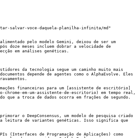
tar-salvar-voce-daquela-planilha-infinita/md"

alimentado pelo modelo Gemini, deixou de ser um 
pós doze meses incluem dobrar a velocidade de 
ecção em análises genéticas.

stidores da tecnologia segue um caminho muito mais 
documentos depende de agentes como o AlphaEvolve. Eles 
ravamentos.

mações financeiras para um [assistente de escritório]
o-chrome-em-um-assistente-de-escritorio) em tempo real, 
do que a troca de dados ocorra em frações de segundo.

primorar o DeepConsensus, um modelo de pesquisa criado 
a leitura de variantes genéticas. Isso significa que 
PIs (Interfaces de Programação de Aplicações) como 