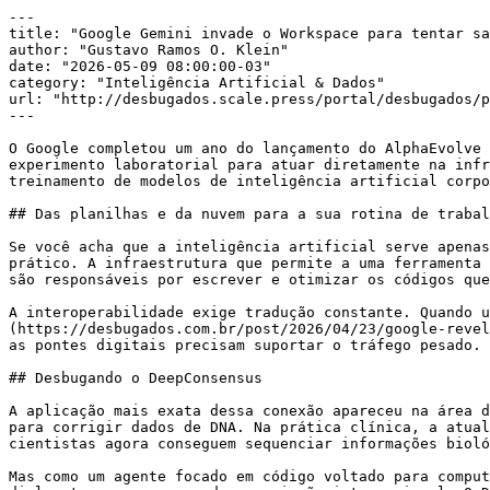
---

title: "Google Gemini invade o Workspace para tentar sa
author: "Gustavo Ramos O. Klein"

date: "2026-05-09 08:00:00-03"

category: "Inteligência Artificial & Dados"

url: "http://desbugados.scale.press/portal/desbugados/p
---

O Google completou um ano do lançamento do AlphaEvolve 
experimento laboratorial para atuar diretamente na infr
treinamento de modelos de inteligência artificial corpo
## Das planilhas e da nuvem para a sua rotina de trabal
Se você acha que a inteligência artificial serve apenas
prático. A infraestrutura que permite a uma ferramenta 
são responsáveis por escrever e otimizar os códigos que
A interoperabilidade exige tradução constante. Quando u
(https://desbugados.com.br/post/2026/04/23/google-revel
as pontes digitais precisam suportar o tráfego pesado. 
## Desbugando o DeepConsensus

A aplicação mais exata dessa conexão apareceu na área d
para corrigir dados de DNA. Na prática clínica, a atual
cientistas agora conseguem sequenciar informações bioló
Mas como um agente focado em código voltado para comput