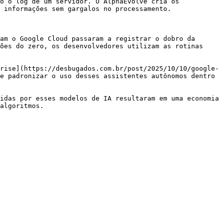
o o log de um servidor. O AlphaEvolve cria os 
 informações sem gargalos no processamento.

am o Google Cloud passaram a registrar o dobro da 
ões do zero, os desenvolvedores utilizam as rotinas 
rise](https://desbugados.com.br/post/2025/10/10/google-
e padronizar o uso desses assistentes autônomos dentro 
idas por esses modelos de IA resultaram em uma economia 
algoritmos.