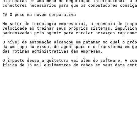
diplomatas em uma mesa de negociação internacional. O D
conectores necessários para que os computadores consiga
## O peso na nuvem corporativa

No setor de tecnologia empresarial, a economia de tempo
velocidade ao treinar seus próprios sistemas, impulsion
padronizadas pelo agente para escalar serviços rapidame
O nível de automação alcançou um patamar no qual o próp
da-um-tapa-no-visual-do-agentspace-e-o-transforma-em-ge
das rotinas administrativas das empresas.

O impacto dessa arquitetura vai além do software. A com
física de 15 mil quilômetros de cabos em seus data cent