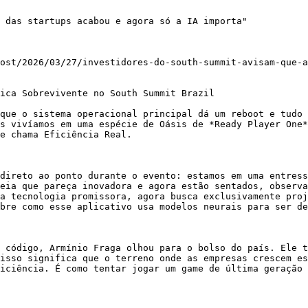
 das startups acabou e agora só a IA importa"

ost/2026/03/27/investidores-do-south-summit-avisam-que-a
ica Sobrevivente no South Summit Brazil

que o sistema operacional principal dá um reboot e tudo 
s vivíamos em uma espécie de Oásis de *Ready Player One*
e chama Eficiência Real.

direto ao ponto durante o evento: estamos em uma entress
eia que pareça inovadora e agora estão sentados, observa
a tecnologia promissora, agora busca exclusivamente proj
bre como esse aplicativo usa modelos neurais para ser de
 código, Armínio Fraga olhou para o bolso do país. Ele t
isso significa que o terreno onde as empresas crescem es
iciência. É como tentar jogar um game de última geração 