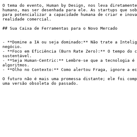
O tema do evento, Human by Design, nos leva diretamente
humano, mas ser desenhada para ele. As startups que sob
para potencializar a capacidade humana de criar e inova
realidade comercial.

## Sua Caixa de Ferramentas para o Novo Mercado

- **Domine a IA ou seja dominado:** Não trate a Intelig
negócio.

- **Foco em Eficiência (Burn Rate Zero):** O tempo do c
sustentável.

- **Seja Human-Centric:** Lembre-se que a tecnologia é 
algoritmos.

- **Olho no Contexto:** Como alertou Fraga, ignore a ec
O futuro não é mais uma promessa distante; ele foi comp
uma versão obsoleta do passado.