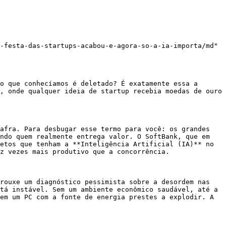
-festa-das-startups-acabou-e-agora-so-a-ia-importa/md"

o que conhecíamos é deletado? É exatamente essa a 
, onde qualquer ideia de startup recebia moedas de ouro 
afra. Para desbugar esse termo para você: os grandes 
ndo quem realmente entrega valor. O SoftBank, que em 
etos que tenham a **Inteligência Artificial (IA)** no 
z vezes mais produtivo que a concorrência.

rouxe um diagnóstico pessimista sobre a desordem nas 
tá instável. Sem um ambiente econômico saudável, até a 
em um PC com a fonte de energia prestes a explodir. A 