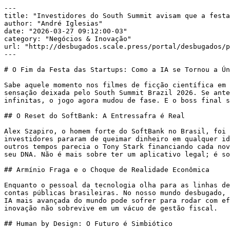
---

title: "Investidores do South Summit avisam que a festa
author: "André Iglesias"

date: "2026-03-27 09:12:00-03"

category: "Negócios & Inovação"

url: "http://desbugados.scale.press/portal/desbugados/p
---

# O Fim da Festa das Startups: Como a IA se Tornou a Ún
Sabe aquele momento nos filmes de ficção científica em 
sensação deixada pelo South Summit Brazil 2026. Se ante
infinitas, o jogo agora mudou de fase. E o boss final s
## O Reset do SoftBank: A Entressafra é Real

Alex Szapiro, o homem forte do SoftBank no Brasil, foi 
investidores pararam de queimar dinheiro em qualquer id
outros tempos parecia o Tony Stark financiando cada nov
seu DNA. Não é mais sobre ter um aplicativo legal; é so
## Armínio Fraga e o Choque de Realidade Econômica

Enquanto o pessoal da tecnologia olha para as linhas de
contas públicas brasileiras. No nosso mundo desbugado, 
IA mais avançada do mundo pode sofrer para rodar com ef
inovação não sobrevive em um vácuo de gestão fiscal.

## Human by Design: O Futuro é Simbiótico
