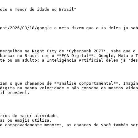
ocê é menor de idade no Brasil"

ost/2026/03/18/google-e-meta-dizem-que-a-ia-deles-ja-sab
mergulhou na Night City de *Cyberpunk 2077*, sabe que o 
barcar no Brasil com o **ECA Digital**. Google, Meta e T
te ou um adulto; a Inteligência Artificial deles já 'des
zam o que chamamos de **análise comportamental**. Imagin
digita na mesma velocidade e não consome os mesmos vídeo
il provável.

rios de maior atividade.

as ou emojis utiliza.

o comprovadamente menores, as chances de você também ser