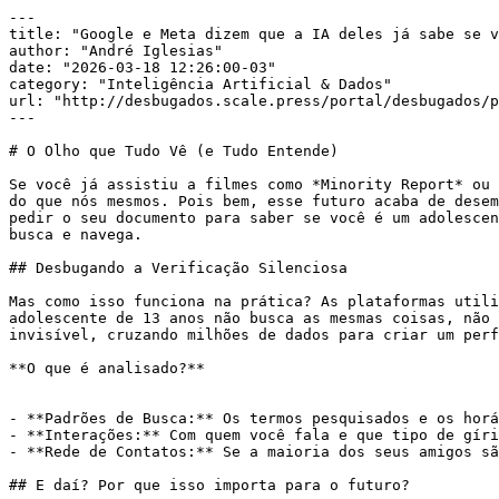
---

title: "Google e Meta dizem que a IA deles já sabe se v
author: "André Iglesias"

date: "2026-03-18 12:26:00-03"

category: "Inteligência Artificial & Dados"

url: "http://desbugados.scale.press/portal/desbugados/p
---

# O Olho que Tudo Vê (e Tudo Entende)

Se você já assistiu a filmes como *Minority Report* ou 
do que nós mesmos. Pois bem, esse futuro acaba de desem
pedir o seu documento para saber se você é um adolescen
busca e navega.

## Desbugando a Verificação Silenciosa

Mas como isso funciona na prática? As plataformas utili
adolescente de 13 anos não busca as mesmas coisas, não 
invisível, cruzando milhões de dados para criar um perf
**O que é analisado?**

- **Padrões de Busca:** Os termos pesquisados e os horá
- **Interações:** Com quem você fala e que tipo de gíri
- **Rede de Contatos:** Se a maioria dos seus amigos sã
## E daí? Por que isso importa para o futuro?
