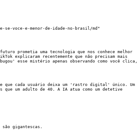
e-se-voce-e-menor-de-idade-no-brasil/md"

futuro prometia uma tecnologia que nos conhece melhor 
ikTok explicaram recentemente que não precisam mais 
bugou' esse mistério apenas observando como você clica, 
e que cada usuário deixa um 'rastro digital' único. Um 
s que um adulto de 40. A IA atua como um detetive 
 são gigantescas.
