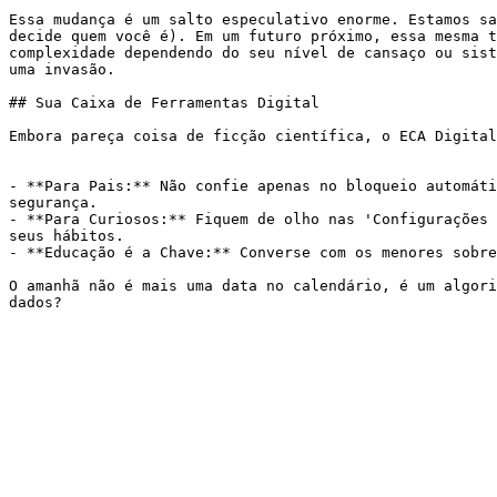
Essa mudança é um salto especulativo enorme. Estamos sa
decide quem você é). Em um futuro próximo, essa mesma t
complexidade dependendo do seu nível de cansaço ou sist
uma invasão.

## Sua Caixa de Ferramentas Digital

Embora pareça coisa de ficção científica, o ECA Digital
- **Para Pais:** Não confie apenas no bloqueio automáti
segurança.

- **Para Curiosos:** Fiquem de olho nas 'Configurações 
seus hábitos.

- **Educação é a Chave:** Converse com os menores sobre
O amanhã não é mais uma data no calendário, é um algori
dados?