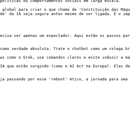
políticas ou comportamentos sociais em larga escala.

 global para criar o que chamo de 'Constituição das Máqu
de' da IA seja segura antes mesmo de ser ligada. É o imp
ecisa ser apenas um espectador. Aqui estão os passos par
como verdade absoluta. Trate o chatbot como um colega br
as como o Grok, use comandos claros e evite induzir a má
IA que estão surgindo (como o AI Act na Europa). Elas de
ja passando por esse 'reboot' ético, a jornada para uma 