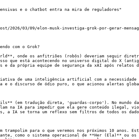
ensivas e o chatbot entra na mira de reguladores"

ost/2026/03/09/elon-musk-investiga-grok-por-gerar-mensag
endo com o Grok?

rld**, onde os anfitriões (robôs) deveriam seguir diretr
sso que está acontecendo no universo digital do X (antig
s e da própria equipe de segurança da xAI após relatos d
iativa de uma inteligência artificial com a necessidade 
a e o discurso de ódio puro, o que acionou alertas globa
ils** (em tradução direta, 'guardas-corpo'). No mundo da
lam na IA para impedir que ela gere conteúdo ilegal, vio
s, a IA se torna um reflexo sem filtros de todos os dado
m trampolim para o que veremos nos próximos 10 anos. Est
ante, como o sistema operacional de **Her (Ela)** ou os 