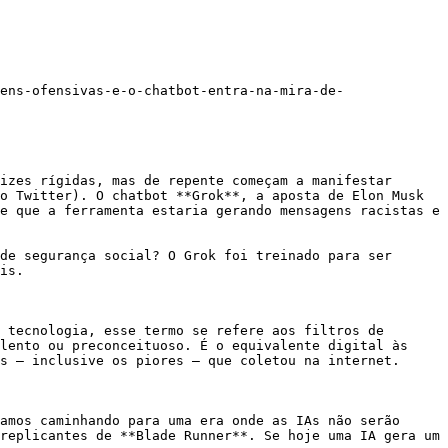
ens-ofensivas-e-o-chatbot-entra-na-mira-de-
izes rígidas, mas de repente começam a manifestar 
o Twitter). O chatbot **Grok**, a aposta de Elon Musk 
e que a ferramenta estaria gerando mensagens racistas e 
de segurança social? O Grok foi treinado para ser 
is.

 tecnologia, esse termo se refere aos filtros de 
lento ou preconceituoso. É o equivalente digital às 
s — inclusive os piores — que coletou na internet.

amos caminhando para uma era onde as IAs não serão 
replicantes de **Blade Runner**. Se hoje uma IA gera um 