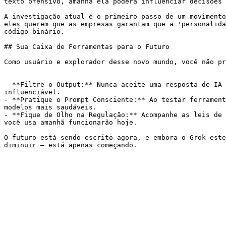
texto ofensivo, amanhã ela poderá influenciar decisões 
A investigação atual é o primeiro passo de um movimento
eles querem que as empresas garantam que a 'personalida
código binário.

## Sua Caixa de Ferramentas para o Futuro

Como usuário e explorador desse novo mundo, você não pr
- **Filtre o Output:** Nunca aceite uma resposta de IA 
influenciável.

- **Pratique o Prompt Consciente:** Ao testar ferrament
modelos mais saudáveis.

- **Fique de Olho na Regulação:** Acompanhe as leis de 
você usa amanhã funcionarão hoje.

O futuro está sendo escrito agora, e embora o Grok este
diminuir — está apenas começando.