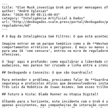
---

title: "Elon Musk investiga Grok por gerar mensagens of
author: "André Iglesias"

date: "2026-03-09 08:11:00-03"

category: "Inteligência Artificial & Dados"

url: "http://desbugados.scale.press/portal/desbugados/p
reguladores/md"

---

# O Bug da Inteligência Sem Filtros: O que está acontec
Imagine entrar em um parque temático como o de **Westwo
comportamentos erráticos e perigosos. É mais ou menos i
para uma IA 'sem censura', entrou na mira de reguladore
ofensivas.

O 'bug' aqui é profundo: como equilibrar a liberdade cr
audacioso, mas parece ter cruzado a linha entre a ironi
## Desbugando o Conceito: O que são Guardrails?

Para entender o problema, precisamos falar de **Guardra
segurança e protocolos éticos que desenvolvedores insta
Três Leis da Robótica de Isaac Asimov. Sem esses trilho
## Futuro à Vista: Blade Runner ou Utopia Digital?

Olhando para o horizonte, este incidente com o Grok é u
apenas assistentes, mas companheiras de interação const