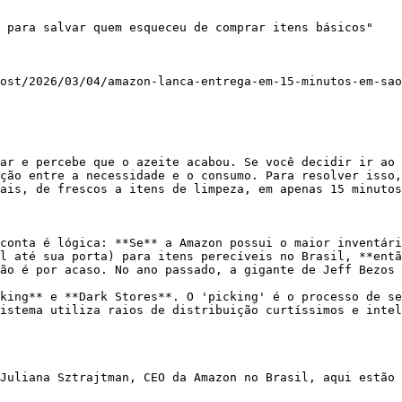
 para salvar quem esqueceu de comprar itens básicos"

ost/2026/03/04/amazon-lanca-entrega-em-15-minutos-em-sao
ar e percebe que o azeite acabou. Se você decidir ir ao 
ção entre a necessidade e o consumo. Para resolver isso,
ais, de frescos a itens de limpeza, em apenas 15 minutos
conta é lógica: **Se** a Amazon possui o maior inventári
l até sua porta) para itens perecíveis no Brasil, **entã
ão é por acaso. No ano passado, a gigante de Jeff Bezos 
king** e **Dark Stores**. O 'picking' é o processo de se
istema utiliza raios de distribuição curtíssimos e intel
Juliana Sztrajtman, CEO da Amazon no Brasil, aqui estão 