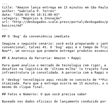
---

title: "Amazon lança entrega em 15 minutos em São Paulo
author: "Gabriela P. Torres"

date: "2026-03-04 10:31:00-03"

category: "Negócios & Inovação"

url: "http://desbugados.scale.press/portal/desbugados/p
basicos/md"

---

## O 'Bug' da conveniência imediata

Imagine o seguinte cenário: você está preparando o jant
convencional, talvez 45. O 'bug' aqui é o tempo de fric
Now**, um serviço que promete entregar produtos essenci
## A Anatomia da Parceria: Amazon + Rappi

Para quem analisa o mercado de tecnologia com rigor, a 
desafios na logística de 'última milha' (o trajeto fina
infraestrutura já consolidada. A parceria com a Rappi n
O 'desbug' tecnológico aqui reside no conceito de **Pic
otimizada. Para que a entrega ocorra em 15 minutos, o s
mesmo do clique final.

## Fatos e Números: O que você precisa saber

Baseado nos dados oficiais do lançamento conduzido por 