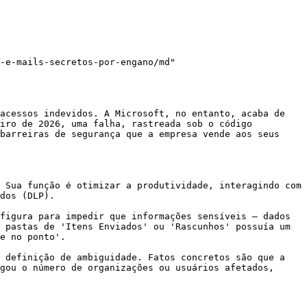
-e-mails-secretos-por-engano/md"

acessos indevidos. A Microsoft, no entanto, acaba de 
iro de 2026, uma falha, rastreada sob o código 
barreiras de segurança que a empresa vende aos seus 
 Sua função é otimizar a produtividade, interagindo com 
dos (DLP).

figura para impedir que informações sensíveis — dados 
 pastas de 'Itens Enviados' ou 'Rascunhos' possuía um 
e no ponto'.

 definição de ambiguidade. Fatos concretos são que a 
gou o número de organizações ou usuários afetados, 