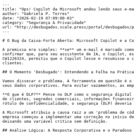
---

title: "Ops! Copilot da Microsoft andou lendo seus e-ma
author: "Gabriela P. Torres"

date: "2026-02-19 07:09:00-03"

category: "Segurança & Privacidade"

url: "http://desbugados.scale.press/portal/desbugados/p
---

# O Bug da Caixa-Forte Aberta: Microsoft Copilot e a Co
A premissa era simples: **se** um e-mail é marcado como
confirmar que, para seu assistente de IA, o Copilot, es
CW1226324, permitiu que o Copilot lesse e resumisse o c
clientes.

## O Momento 'Desbugado': Entendendo a Falha na Prática

Vamos dissecar o problema. A ferramenta em questão é o 
seus dados corporativos. Para evitar vazamentos, as emp
**O que é DLP?** Pense no DLP como o segurança digital 
de clientes, segredos comerciais, informações financeir
rótulo de confidencialidade, o segurança (DLP) deveria 
A Microsoft atribuiu a causa raiz a um 'problema de cód
empresa começou a implementar uma correção no início de
deixando uma variável crítica sem definição.

## Análise Lógica: A Resposta Corporativa e o Paradoxo 