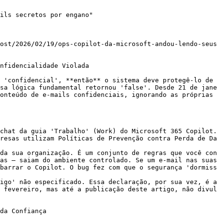
ils secretos por engano"

ost/2026/02/19/ops-copilot-da-microsoft-andou-lendo-seus
nfidencialidade Violada

 'confidencial', **então** o sistema deve protegê-lo de 
sa lógica fundamental retornou 'false'. Desde 21 de jane
onteúdo de e-mails confidenciais, ignorando as próprias 
chat da guia 'Trabalho' (Work) do Microsoft 365 Copilot.
resas utilizam Políticas de Prevenção contra Perda de Da
da sua organização. É um conjunto de regras que você con
as — saiam do ambiente controlado. Se um e-mail nas suas
barrar o Copilot. O bug fez com que o segurança 'dormiss
igo' não especificado. Essa declaração, por sua vez, é a
 fevereiro, mas até a publicação deste artigo, não divul
da Confiança
