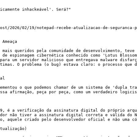
icamente inhackeável'. Será?"

ost/2026/02/19/notepad-recebe-atualizacao-de-seguranca-p
 Ameaça

 mais queridos pela comunidade de desenvolvimento, teve 
 de espionagem cibernética conhecido como 'Lotus Blossom
para um servidor malicioso que entregava malware disfarç
timas. O problema (o bug) estava claro: o processo que d
al

ementou o que podemos chamar de um sistema de 'dupla tra
ssa afirmação, peça por peça, como um verdadeiro logicis
9, é a verificação da assinatura digital do próprio arqu
dor não tiver a assinatura digital correta e válida do N
o, aquele criado pelo desenvolvedor oficial e não uma có
tualização)
