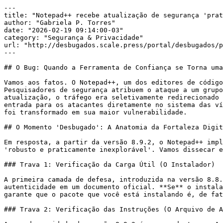
---

title: "Notepad++ recebe atualização de segurança 'prat
author: "Gabriela P. Torres"

date: "2026-02-19 09:14:00-03"

category: "Segurança & Privacidade"

url: "http://desbugados.scale.press/portal/desbugados/p
---

## O Bug: Quando a Ferramenta de Confiança se Torna uma
Vamos aos fatos. O Notepad++, um dos editores de código
Pesquisadores de segurança atribuem o ataque a um grupo
atualização, o tráfego era seletivamente redirecionado 
entrada para os atacantes diretamente no sistema das ví
foi transformado em sua maior vulnerabilidade.

## O Momento 'Desbugado': A Anatomia da Fortaleza Digit
Em resposta, a partir da versão 8.9.2, o Notepad++ impl
'robusto e praticamente inexplorável'. Vamos dissecar e
### Trava 1: Verificação da Carga Útil (O Instalador)

A primeira camada de defesa, introduzida na versão 8.8.
autenticidade em um documento oficial. **Se** o instala
garante que o pacote que você está instalando é, de fat
### Trava 2: Verificação das Instruções (O Arquivo de A