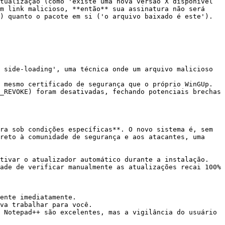
tualização (como 'existe uma nova versão X disponível 
m link malicioso, **então** sua assinatura não será 
) quanto o pacote em si ('o arquivo baixado é este').

 side-loading', uma técnica onde um arquivo malicioso 
 mesmo certificado de segurança que o próprio WinGUp.

_REVOKE) foram desativadas, fechando potenciais brechas 
ra sob condições específicas**. O novo sistema é, sem 
reto à comunidade de segurança e aos atacantes, uma 
tivar o atualizador automático durante a instalação. 
ade de verificar manualmente as atualizações recai 100% 
ente imediatamente.

va trabalhar para você.

 Notepad++ são excelentes, mas a vigilância do usuário 