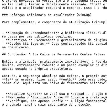
A grande novidade da versão 8.9.2 é a segunda trava. Ag
em tal link') também é digitalmente assinado. **Se** o 
válida e o atualizador recusará o comando. Essa é a 'do
### Reforços Adicionais no Atualizador (WinGUp)

Para complementar, o componente de atualização (WinGUp)
- **Remoção de Dependências:** A biblioteca *libcurl.dl
se passa por uma biblioteca legítima.

- **Restrição de Execução:** O gerenciamento de plugins
- **Opções SSL Seguras:** Duas configurações SSL consid
na comunicação.

## Conclusão: A Sua Caixa de Ferramentas Contra Falsas 
Então, a afirmação 'praticamente inexplorável' é *verda
dúvida, extremamente robusto e um passo exemplar na dir
aposta ousada na própria arquitetura.

Contudo, a segurança absoluta não existe. O próprio aut
**Se** um usuário fizer isso, **então** toda essa cadei
sobre ele. Aqui está sua caixa de ferramentas acionável
- **Atualize Agora:** Se você usa o Notepad++, a ação m
- **Mantenha o Atualizador Ativo:** Durante a instalaçã
- **Verifique, Não Apenas Confie:** A lição fundamental
é a camada final e mais importante de proteção.
