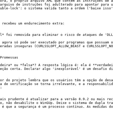
ora, o próprio arquivo XML que contém as instruções de a
arquivo de instruções foi adulterado para apontar para u
uble-lock': o sistema valida tanto a ordem ('baixe isso'
 recebeu um endurecimento extra:

l* foi removida para eliminar o risco de ataques de 'DLL
 agora só pode ser executado por programas que possuam o
eradas inseguras (CURLSSLOPT_ALLOW_BEAST e CURLSSLOPT_NO
Promessas

deira* ou *falsa*? A resposta lógica é: ela é **verdadei
eção certa. Declarar algo 'inexplorável' é um desafio di
or do projeto lembra que os usuários têm a opção de desa
a de verificação se torna irrelevante, e a responsabilid
:

ais prudente é atualizar para a versão 8.9.2 ou mais rec
o, não desabilite o WinGUp. Deixe o sistema de dupla tra
 é que a segurança é um processo contínuo. As medidas do