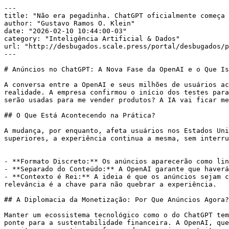
---

title: "Não era pegadinha. ChatGPT oficialmente começa 
author: "Gustavo Ramos O. Klein"

date: "2026-02-10 10:44:00-03"

category: "Inteligência Artificial & Dados"

url: "http://desbugados.scale.press/portal/desbugados/p
---

# Anúncios no ChatGPT: A Nova Fase da OpenAI e o Que Is
A conversa entre a OpenAI e seus milhões de usuários ac
realidade. A empresa confirmou o início dos testes para
serão usadas para me vender produtos? A IA vai ficar me
## O Que Está Acontecendo na Prática?

A mudança, por enquanto, afeta usuários nos Estados Uni
superiores, a experiência continua a mesma, sem interru
- **Formato Discreto:** Os anúncios aparecerão como lin
- **Separado do Conteúdo:** A OpenAI garante que haverá
- **Contexto é Rei:** A ideia é que os anúncios sejam c
relevância é a chave para não quebrar a experiência.

## A Diplomacia da Monetização: Por Que Anúncios Agora?

Manter um ecossistema tecnológico como o do ChatGPT tem
ponte para a sustentabilidade financeira. A OpenAI, que