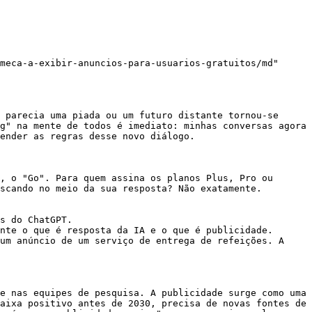
meca-a-exibir-anuncios-para-usuarios-gratuitos/md"

 parecia uma piada ou um futuro distante tornou-se 
g" na mente de todos é imediato: minhas conversas agora 
ender as regras desse novo diálogo.

, o "Go". Para quem assina os planos Plus, Pro ou 
scando no meio da sua resposta? Não exatamente.

s do ChatGPT.

nte o que é resposta da IA e o que é publicidade.

um anúncio de um serviço de entrega de refeições. A 
e nas equipes de pesquisa. A publicidade surge como uma 
aixa positivo antes de 2030, precisa de novas fontes de 