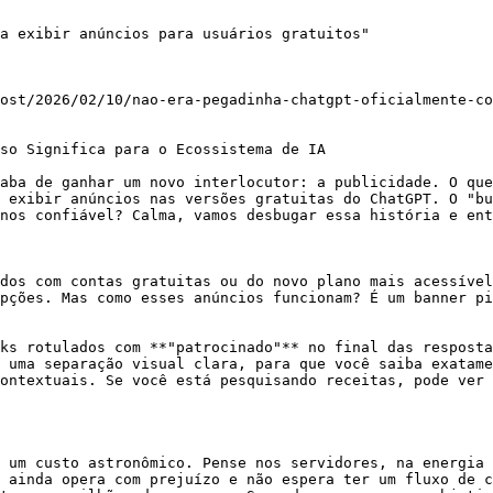
a exibir anúncios para usuários gratuitos"

ost/2026/02/10/nao-era-pegadinha-chatgpt-oficialmente-co
so Significa para o Ecossistema de IA

aba de ganhar um novo interlocutor: a publicidade. O que
 exibir anúncios nas versões gratuitas do ChatGPT. O "bu
nos confiável? Calma, vamos desbugar essa história e ent
dos com contas gratuitas ou do novo plano mais acessível
pções. Mas como esses anúncios funcionam? É um banner pi
ks rotulados com **"patrocinado"** no final das resposta
 uma separação visual clara, para que você saiba exatame
ontextuais. Se você está pesquisando receitas, pode ver 
 um custo astronômico. Pense nos servidores, na energia 
 ainda opera com prejuízo e não espera ter um fluxo de c