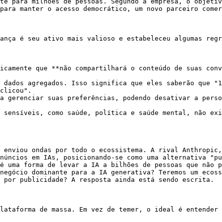
te para milhões de pessoas. Segundo a empresa, o objetiv
para manter o acesso democrático, um novo parceiro comer
ança é seu ativo mais valioso e estabeleceu algumas regr
icamente que **não compartilhará o conteúdo de suas conv
 dados agregados. Isso significa que eles saberão que "1
clicou".

a gerenciar suas preferências, podendo desativar a perso
 sensíveis, como saúde, política e saúde mental, não exi
 enviou ondas por todo o ecossistema. A rival Anthropic,
núncios em IAs, posicionando-se como uma alternativa "pu
é uma forma de levar a IA a bilhões de pessoas que não p
negócio dominante para a IA generativa? Teremos um ecoss
 por publicidade? A resposta ainda está sendo escrita.

lataforma de massa. Em vez de temer, o ideal é entender 