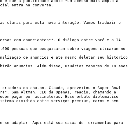
o é que a publicidade apoie "um acesso mais amplo a 
cial entra na conversa.

as claras para esta nova interação. Vamos traduzir o 
ersas com anunciantes**. O diálogo entre você e a IA 
.000 pessoas que pesquisaram sobre viagens clicaram no 
nalização de anúncios e até mesmo deletar seu histórico 
birão anúncios. Além disso, usuários menores de 18 anos 
 criadora do chatbot Claude, aproveitou o Super Bowl 
ra". Sam Altman, CEO da OpenAI, reagiu, chamando a 
odem pagar por assinaturas. Esse embate diplomático 
istema dividido entre serviços premium, caros e sem 
e se adaptar. Aqui está sua caixa de ferramentas para 