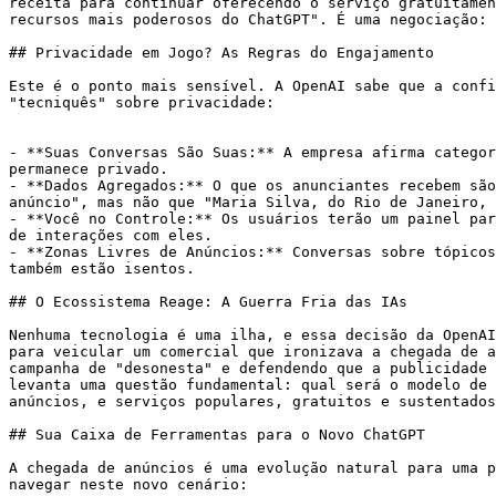
receita para continuar oferecendo o serviço gratuitamen
recursos mais poderosos do ChatGPT". É uma negociação: 
## Privacidade em Jogo? As Regras do Engajamento

Este é o ponto mais sensível. A OpenAI sabe que a confi
"tecniquês" sobre privacidade:

- **Suas Conversas São Suas:** A empresa afirma categor
permanece privado.

- **Dados Agregados:** O que os anunciantes recebem são
anúncio", mas não que "Maria Silva, do Rio de Janeiro, 
- **Você no Controle:** Os usuários terão um painel par
de interações com eles.

- **Zonas Livres de Anúncios:** Conversas sobre tópicos
também estão isentos.

## O Ecossistema Reage: A Guerra Fria das IAs

Nenhuma tecnologia é uma ilha, e essa decisão da OpenAI
para veicular um comercial que ironizava a chegada de a
campanha de "desonesta" e defendendo que a publicidade 
levanta uma questão fundamental: qual será o modelo de 
anúncios, e serviços populares, gratuitos e sustentados
## Sua Caixa de Ferramentas para o Novo ChatGPT

A chegada de anúncios é uma evolução natural para uma p
navegar neste novo cenário:
