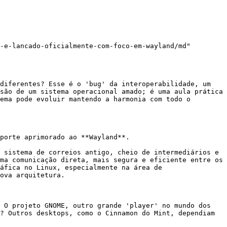
-e-lancado-oficialmente-com-foco-em-wayland/md"

diferentes? Esse é o 'bug' da interoperabilidade, um 
são de um sistema operacional amado; é uma aula prática 
ema pode evoluir mantendo a harmonia com todo o 
porte aprimorado ao **Wayland**.

 sistema de correios antigo, cheio de intermediários e 
ma comunicação direta, mais segura e eficiente entre os 
áfica no Linux, especialmente na área de 
ova arquitetura.

 O projeto GNOME, outro grande 'player' no mundo dos 
? Outros desktops, como o Cinnamon do Mint, dependiam 