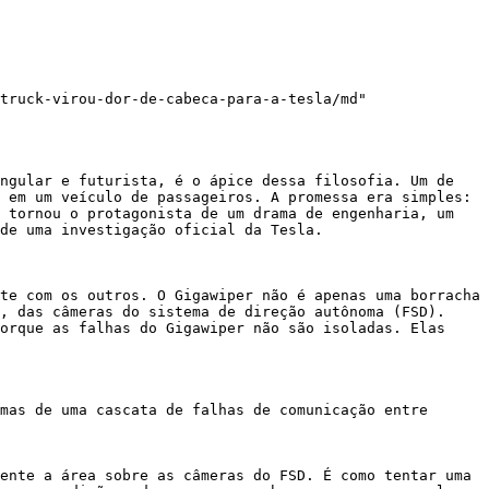
truck-virou-dor-de-cabeca-para-a-tesla/md"

ngular e futurista, é o ápice dessa filosofia. Um de 
 em um veículo de passageiros. A promessa era simples: 
 tornou o protagonista de um drama de engenharia, um 
de uma investigação oficial da Tesla.

te com os outros. O Gigawiper não é apenas uma borracha 
, das câmeras do sistema de direção autônoma (FSD). 
orque as falhas do Gigawiper não são isoladas. Elas 
mas de uma cascata de falhas de comunicação entre 
ente a área sobre as câmeras do FSD. É como tentar uma 