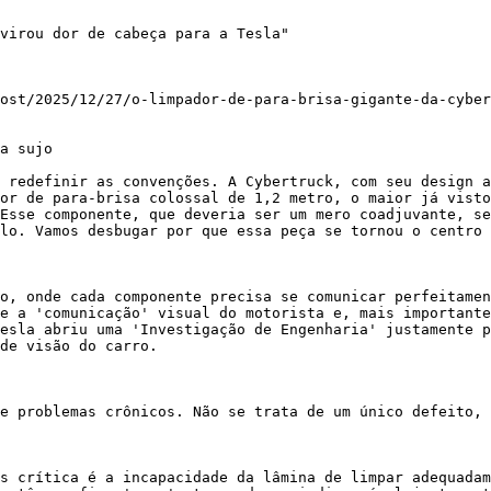
virou dor de cabeça para a Tesla"

ost/2025/12/27/o-limpador-de-para-brisa-gigante-da-cyber
a sujo

 redefinir as convenções. A Cybertruck, com seu design a
or de para-brisa colossal de 1,2 metro, o maior já visto
Esse componente, que deveria ser um mero coadjuvante, se
lo. Vamos desbugar por que essa peça se tornou o centro 
o, onde cada componente precisa se comunicar perfeitamen
e a 'comunicação' visual do motorista e, mais importante
esla abriu uma 'Investigação de Engenharia' justamente p
de visão do carro.

e problemas crônicos. Não se trata de um único defeito, 
s crítica é a incapacidade da lâmina de limpar adequadam