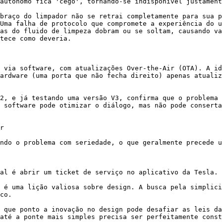
autônomo fica 'cego', tornando-se indisponível justament
braço do limpador não se retrai completamente para sua p
Uma falha de protocolo que compromete a experiência do u
as do fluido de limpeza dobram ou se soltam, causando va
tece como deveria.

 via software, com atualizações Over-the-Air (OTA). A id
ardware (uma porta que não fecha direito) apenas atualiz
2, e já testando uma versão V3, confirma que o problema 
 software pode otimizar o diálogo, mas não pode conserta
r

ndo o problema com seriedade, o que geralmente precede u
al é abrir um ticket de serviço no aplicativo da Tesla. 
 é uma lição valiosa sobre design. A busca pela simplici
co.

 que ponto a inovação no design pode desafiar as leis da
até a ponte mais simples precisa ser perfeitamente const