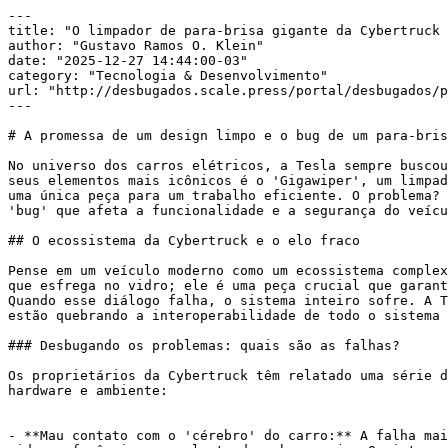
---

title: "O limpador de para-brisa gigante da Cybertruck 
author: "Gustavo Ramos O. Klein"

date: "2025-12-27 14:44:00-03"

category: "Tecnologia & Desenvolvimento"

url: "http://desbugados.scale.press/portal/desbugados/p
---

# A promessa de um design limpo e o bug de um para-bris
No universo dos carros elétricos, a Tesla sempre buscou
seus elementos mais icônicos é o 'Gigawiper', um limpad
uma única peça para um trabalho eficiente. O problema? 
'bug' que afeta a funcionalidade e a segurança do veícu
## O ecossistema da Cybertruck e o elo fraco

Pense em um veículo moderno como um ecossistema complex
que esfrega no vidro; ele é uma peça crucial que garant
Quando esse diálogo falha, o sistema inteiro sofre. A T
estão quebrando a interoperabilidade de todo o sistema 
### Desbugando os problemas: quais são as falhas?

Os proprietários da Cybertruck têm relatado uma série d
hardware e ambiente:

- **Mau contato com o 'cérebro' do carro:** A falha mai