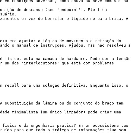
e em condições adversas, como chuva ou neve com sal na 
osição de descanso (seu 'endpoint'). Ele fica 
suário.

zamentos em vez de borrifar o líquido no para-brisa. A 
eia era ajustar a lógica de movimento e retração do 
ando o manual de instruções. Ajudou, mas não resolveu a 
é físico, está na camada de hardware. Pode ser a tensão 
r um dos 'interlocutores' que está com problemas 
m recall para uma solução definitiva. Enquanto isso, o 
A substituição da lâmina ou do conjunto do braço tem 
dade minimalista (um único limpador) pode criar uma 
 física e da engenharia prática? Em um ecossistema tão 
ruída para que todo o tráfego de informações flua sem 