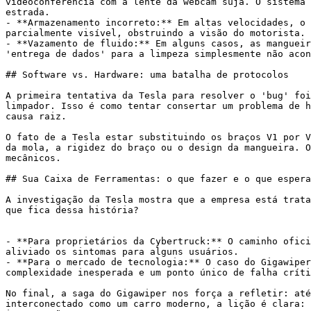
videoconferência com a lente da webcam suja. O sistema 
estrada.

- **Armazenamento incorreto:** Em altas velocidades, o 
parcialmente visível, obstruindo a visão do motorista. 
- **Vazamento de fluido:** Em alguns casos, as mangueir
'entrega de dados' para a limpeza simplesmente não acon
## Software vs. Hardware: uma batalha de protocolos

A primeira tentativa da Tesla para resolver o 'bug' foi
limpador. Isso é como tentar consertar um problema de h
causa raiz.

O fato de a Tesla estar substituindo os braços V1 por V
da mola, a rigidez do braço ou o design da mangueira. O
mecânicos.

## Sua Caixa de Ferramentas: o que fazer e o que espera
A investigação da Tesla mostra que a empresa está trata
que fica dessa história?

- **Para proprietários da Cybertruck:** O caminho ofici
aliviado os sintomas para alguns usuários.

- **Para o mercado de tecnologia:** O caso do Gigawiper
complexidade inesperada e um ponto único de falha críti
No final, a saga do Gigawiper nos força a refletir: até
interconectado como um carro moderno, a lição é clara: 