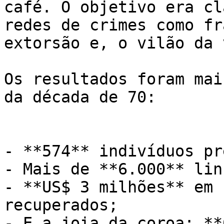
café. O objetivo era cl
redes de crimes como fr
extorsão e, o vilão da 
Os resultados foram mai
da década de 70:

- **574** indivíduos pr
- Mais de **6.000** lin
- **US$ 3 milhões** em 
recuperados;

- E a joia da coroa: **