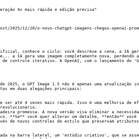
eração 4x mais rápida e edição precisa"

ost/2025/12/20/o-novo-chatgpt-imagens-chegou-openai-prom
ificial, conhece o ciclo: você descreve a cena, a IA ger
e... a IA gera uma imagem completamente nova, perdendo a
 de controle iterativo. A OpenAI, com o lançamento do 'G
de 2025, o GPT Image 1.5 não é apenas uma atualização in
tas em duas alegações principais:

e ser até 4 vezes mais rápida. Isso é uma melhoria de ef
revolucionário.

adeira promessa. A nova versão visa eliminar a necessida
co. **Se** você quer alterar um detalhe, **então** você 
vés de novos controles de estilo que preservam atributos
ada na barra lateral, um 'estúdio criativo', que se asse