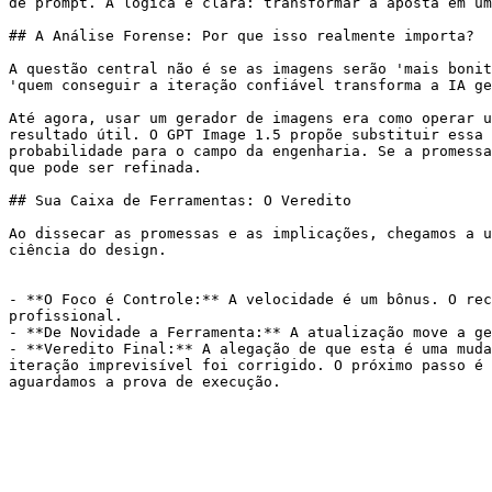
de prompt. A lógica é clara: transformar a aposta em um
## A Análise Forense: Por que isso realmente importa?

A questão central não é se as imagens serão 'mais bonit
'quem conseguir a iteração confiável transforma a IA ge
Até agora, usar um gerador de imagens era como operar u
resultado útil. O GPT Image 1.5 propõe substituir essa 
probabilidade para o campo da engenharia. Se a promessa
que pode ser refinada.

## Sua Caixa de Ferramentas: O Veredito

Ao dissecar as promessas e as implicações, chegamos a u
ciência do design.

- **O Foco é Controle:** A velocidade é um bônus. O rec
profissional.

- **De Novidade a Ferramenta:** A atualização move a ge
- **Veredito Final:** A alegação de que esta é uma muda
iteração imprevisível foi corrigido. O próximo passo é 
aguardamos a prova de execução.