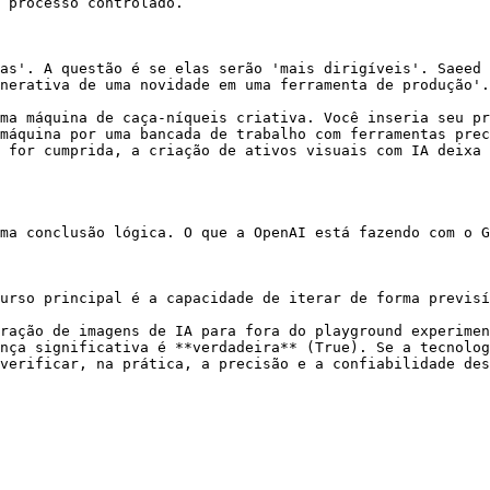
 processo controlado.

as'. A questão é se elas serão 'mais dirigíveis'. Saeed 
nerativa de uma novidade em uma ferramenta de produção'.
ma máquina de caça-níqueis criativa. Você inseria seu pr
máquina por uma bancada de trabalho com ferramentas prec
 for cumprida, a criação de ativos visuais com IA deixa 
ma conclusão lógica. O que a OpenAI está fazendo com o G
urso principal é a capacidade de iterar de forma previsí
ração de imagens de IA para fora do playground experimen
nça significativa é **verdadeira** (True). Se a tecnolog
verificar, na prática, a precisão e a confiabilidade des