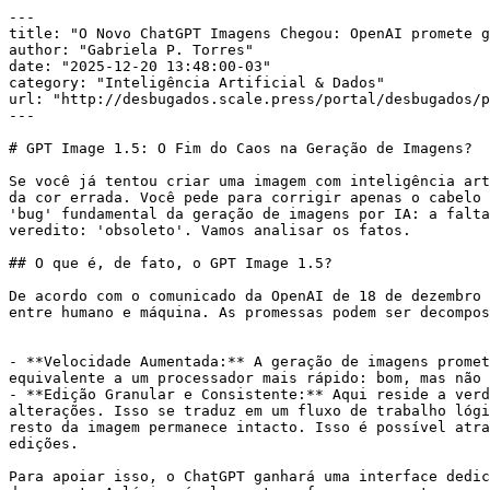
---

title: "O Novo ChatGPT Imagens Chegou: OpenAI promete g
author: "Gabriela P. Torres"

date: "2025-12-20 13:48:00-03"

category: "Inteligência Artificial & Dados"

url: "http://desbugados.scale.press/portal/desbugados/p
---

# GPT Image 1.5: O Fim do Caos na Geração de Imagens?

Se você já tentou criar uma imagem com inteligência art
da cor errada. Você pede para corrigir apenas o cabelo 
'bug' fundamental da geração de imagens por IA: a falta
veredito: 'obsoleto'. Vamos analisar os fatos.

## O que é, de fato, o GPT Image 1.5?

De acordo com o comunicado da OpenAI de 18 de dezembro 
entre humano e máquina. As promessas podem ser decompos
- **Velocidade Aumentada:** A geração de imagens promet
equivalente a um processador mais rápido: bom, mas não 
- **Edição Granular e Consistente:** Aqui reside a verd
alterações. Isso se traduz em um fluxo de trabalho lógi
resto da imagem permanece intacto. Isso é possível atra
edições.

Para apoiar isso, o ChatGPT ganhará uma interface dedic