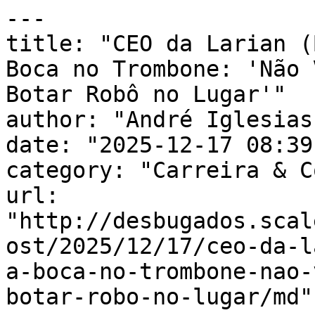
---

title: "CEO da Larian (
Boca no Trombone: 'Não 
Botar Robô no Lugar'"

author: "André Iglesias"
date: "2025-12-17 08:39
category: "Carreira & C
url: 
"http://desbugados.scal
ost/2025/12/17/ceo-da-l
a-boca-no-trombone-nao-
botar-robo-no-lugar/md"
