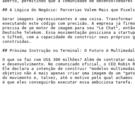
aberto, permitindo que a comunidade de desenvolvedores 
## A Lógica do Negócio: Parcerias Valem Mais que Pixels
Gerar imagens impressionantes é uma coisa. Transformar 
executando este código com precisão. A empresa já firmo
precisa de um motor de imagem para seu "Le Chat", então
Deutsche Telekom. Essa movimentação posiciona a startup
o Sifted, com a capacidade de construir seus próprios g
construídas.

## Próxima Instrução no Terminal: O Futuro é Multimodal

O que se faz com US$ 300 milhões? Além de contratar mai
e desenvolvimento. No comunicado oficial, o CEO Robin R
Ele declara a intenção de construir "modelos multimodai
objetivo não é mais apenas criar uma imagem de um "gato
do movimento e, talvez, até o motivo pelo qual achamos 
é que eles conseguirão executar essa ambiciosa tarefa.