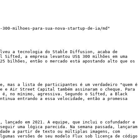
-300-milhoes-para-sua-nova-startup-de-ia/md"

lveu a tecnologia do Stable Diffusion, acaba de 
l Sifted, a empresa levantou US$ 300 milhões em uma 
25 bilhões, então o mercado está apostando alto que os 
e, mas a lista de participantes é um verdadeiro "quem é 
e e Air Street Capital também assinaram o cheque. Para 
 é, no mínimo, agressiva. Segundo o Sifted, a Black 
ntinua entrando a essa velocidade, então a promessa 
, lançado em 2021. A equipe, que inclui o cofundador e 
seguir uma lógica parecida. Na semana passada, lançaram 
dade a partir de texto ou múltiplas imagens, com 
lgumas versões de seu modelo Flux sob licença de código 