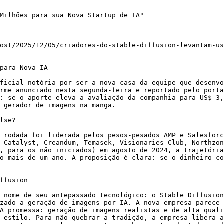
Milhões para sua Nova Startup de IA"

ost/2025/12/05/criadores-do-stable-diffusion-levantam-us
para Nova IA

ficial notória por ser a nova casa da equipe que desenvo
rme anunciado nesta segunda-feira e reportado pelo porta
: se o aporte eleva a avaliação da companhia para US$ 3,
 gerador de imagens na manga.

lse?

 rodada foi liderada pelos pesos-pesados AMP e Salesforc
 Catalyst, Creandum, Temasek, Visionaries Club, Northzon
, para os não iniciados) em agosto de 2024, a trajetória
o mais de um ano. A proposição é clara: se o dinheiro co
ffusion

 nome de seu antepassado tecnológico: o Stable Diffusion
zado a geração de imagens por IA. A nova empresa parece 
A promessa: geração de imagens realistas e de alta quali
 estilo. Para não quebrar a tradição, a empresa libera a