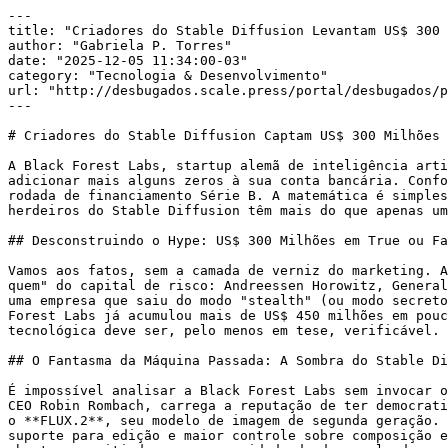
---

title: "Criadores do Stable Diffusion Levantam US$ 300 
author: "Gabriela P. Torres"

date: "2025-12-05 11:34:00-03"

category: "Tecnologia & Desenvolvimento"

url: "http://desbugados.scale.press/portal/desbugados/p
---

# Criadores do Stable Diffusion Captam US$ 300 Milhões 
A Black Forest Labs, startup alemã de inteligência arti
adicionar mais alguns zeros à sua conta bancária. Confo
rodada de financiamento Série B. A matemática é simples
herdeiros do Stable Diffusion têm mais do que apenas um
## Desconstruindo o Hype: US$ 300 Milhões em True ou Fa
Vamos aos fatos, sem a camada de verniz do marketing. A
quem" do capital de risco: Andreessen Horowitz, General
uma empresa que saiu do modo "stealth" (ou modo secreto
Forest Labs já acumulou mais de US$ 450 milhões em pouc
tecnológica deve ser, pelo menos em tese, verificável.

## O Fantasma da Máquina Passada: A Sombra do Stable Di
É impossível analisar a Black Forest Labs sem invocar o
CEO Robin Rombach, carrega a reputação de ter democrati
o **FLUX.2**, seu modelo de imagem de segunda geração. 
suporte para edição e maior controle sobre composição e