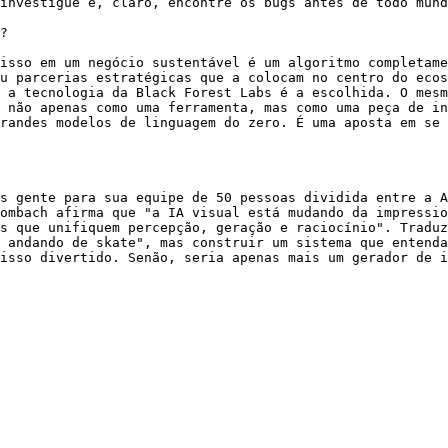
investigue e, claro, encontre os bugs antes de todo mund
?

isso em um negócio sustentável é um algoritmo completame
u parcerias estratégicas que a colocam no centro do ecos
 a tecnologia da Black Forest Labs é a escolhida. O mesm
 não apenas como uma ferramenta, mas como uma peça de in
randes modelos de linguagem do zero. É uma aposta em se 
s gente para sua equipe de 50 pessoas dividida entre a A
ombach afirma que "a IA visual está mudando da impressio
s que unifiquem percepção, geração e raciocínio". Traduz
 andando de skate", mas construir um sistema que entenda
isso divertido. Senão, seria apenas mais um gerador de i