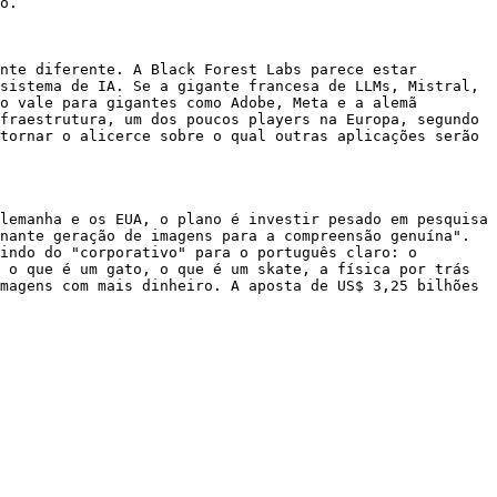
o.

nte diferente. A Black Forest Labs parece estar 
sistema de IA. Se a gigante francesa de LLMs, Mistral, 
o vale para gigantes como Adobe, Meta e a alemã 
fraestrutura, um dos poucos players na Europa, segundo 
tornar o alicerce sobre o qual outras aplicações serão 
lemanha e os EUA, o plano é investir pesado em pesquisa 
nante geração de imagens para a compreensão genuína". 
indo do "corporativo" para o português claro: o 
 o que é um gato, o que é um skate, a física por trás 
magens com mais dinheiro. A aposta de US$ 3,25 bilhões 