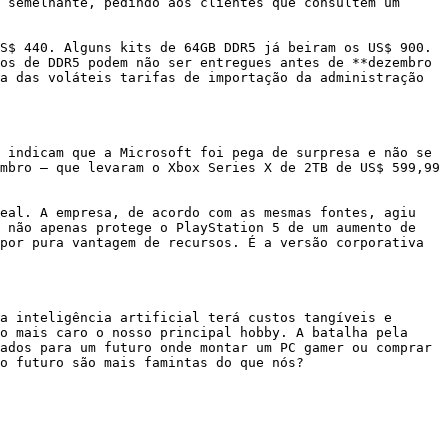
 semelhante, pedindo aos clientes que consultem um 
S$ 440. Alguns kits de 64GB DDR5 já beiram os US$ 900. 
os de DDR5 podem não ser entregues antes de **dezembro 
a das voláteis tarifas de importação da administração 
 indicam que a Microsoft foi pega de surpresa e não se 
mbro – que levaram o Xbox Series X de 2TB de US$ 599,99 
eal. A empresa, de acordo com as mesmas fontes, agiu 
 não apenas protege o PlayStation 5 de um aumento de 
por pura vantagem de recursos. É a versão corporativa 
a inteligência artificial terá custos tangíveis e 
o mais caro o nosso principal hobby. A batalha pela 
ados para um futuro onde montar um PC gamer ou comprar 
o futuro são mais famintas do que nós?