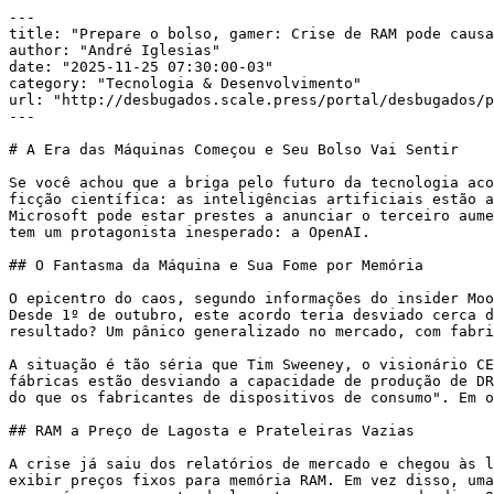
---

title: "Prepare o bolso, gamer: Crise de RAM pode causa
author: "André Iglesias"

date: "2025-11-25 07:30:00-03"

category: "Tecnologia & Desenvolvimento"

url: "http://desbugados.scale.press/portal/desbugados/p
---

# A Era das Máquinas Começou e Seu Bolso Vai Sentir

Se você achou que a briga pelo futuro da tecnologia aco
ficção científica: as inteligências artificiais estão a
Microsoft pode estar prestes a anunciar o terceiro aume
tem um protagonista inesperado: a OpenAI.

## O Fantasma da Máquina e Sua Fome por Memória

O epicentro do caos, segundo informações do insider Moo
Desde 1º de outubro, este acordo teria desviado cerca d
resultado? Um pânico generalizado no mercado, com fabri
A situação é tão séria que Tim Sweeney, o visionário CE
fábricas estão desviando a capacidade de produção de DR
do que os fabricantes de dispositivos de consumo". Em o
## RAM a Preço de Lagosta e Prateleiras Vazias

A crise já saiu dos relatórios de mercado e chegou às l
exibir preços fixos para memória RAM. Em vez disso, uma