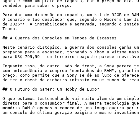
agora é como um prato de lagosta, com o preço do dia. O
vendedor para saber o preço.

Para dar uma dimensão do impacto, um kit de 32GB de RAM
O cenário é tão desolador que, segundo o Moore's Law Is
de 2026**. A instabilidade é agravada, segundo o inside
Trump.

## A Guerra dos Consoles em Tempos de Escassez

Neste cenário distópico, a guerra dos consoles ganha um
preparou para a escassez, tornando o Xbox a vítima mais
para US$ 799,99 – um terceiro reajuste parece inevitáve
Enquanto isso, do outro lado do front, a Sony parece te
com antecedência e comprou "montanhas de RAM", garantin
preço, como permite que a Sony se dê ao luxo de oferece
de ter o cheat de dinheiro infinito em um mundo de recu
## O Futuro do Gamer: Um Hobby de Luxo?

O que estamos testemunhando vai muito além de um simple
diretos para o consumidor final. A mesma tecnologia que
memória RAM é apenas o começo de uma longa guerra por r
um console de última geração exigirá o mesmo investimen