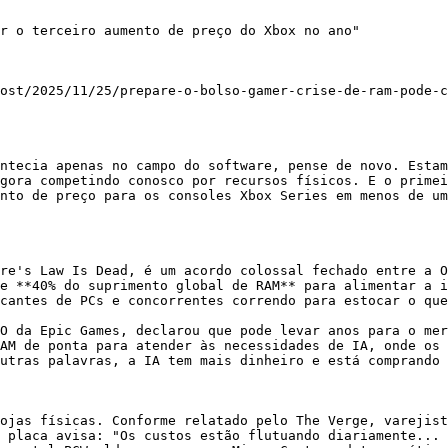
r o terceiro aumento de preço do Xbox no ano"

ost/2025/11/25/prepare-o-bolso-gamer-crise-de-ram-pode-c
ntecia apenas no campo do software, pense de novo. Estam
gora competindo conosco por recursos físicos. E o primei
nto de preço para os consoles Xbox Series em menos de um
re's Law Is Dead, é um acordo colossal fechado entre a O
e **40% do suprimento global de RAM** para alimentar a i
cantes de PCs e concorrentes correndo para estocar o que
O da Epic Games, declarou que pode levar anos para o mer
AM de ponta para atender às necessidades de IA, onde os 
utras palavras, a IA tem mais dinheiro e está comprando 
ojas físicas. Conforme relatado pelo The Verge, varejist
 placa avisa: "Os custos estão flutuando diariamente... 