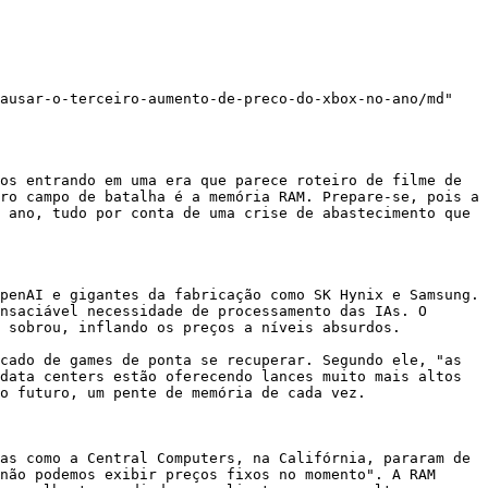
ausar-o-terceiro-aumento-de-preco-do-xbox-no-ano/md"

os entrando em uma era que parece roteiro de filme de 
ro campo de batalha é a memória RAM. Prepare-se, pois a 
 ano, tudo por conta de uma crise de abastecimento que 
penAI e gigantes da fabricação como SK Hynix e Samsung. 
nsaciável necessidade de processamento das IAs. O 
 sobrou, inflando os preços a níveis absurdos.

cado de games de ponta se recuperar. Segundo ele, "as 
data centers estão oferecendo lances muito mais altos 
o futuro, um pente de memória de cada vez.

as como a Central Computers, na Califórnia, pararam de 
não podemos exibir preços fixos no momento". A RAM 