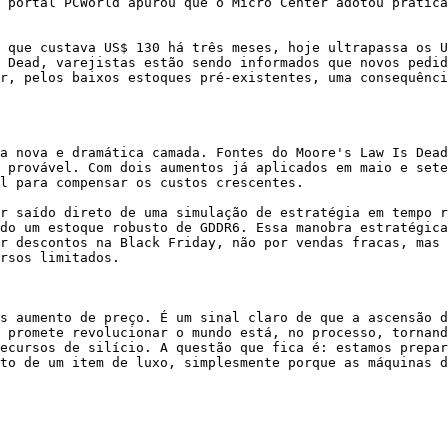
 portal PCWorld apurou que o Micro Center adotou prática
 que custava US$ 130 há três meses, hoje ultrapassa os U
 Dead, varejistas estão sendo informados que novos pedid
r, pelos baixos estoques pré-existentes, uma consequênci
a nova e dramática camada. Fontes do Moore's Law Is Dead
 provável. Com dois aumentos já aplicados em maio e sete
l para compensar os custos crescentes.

r saído direto de uma simulação de estratégia em tempo r
do um estoque robusto de GDDR6. Essa manobra estratégica
r descontos na Black Friday, não por vendas fracas, mas 
rsos limitados.

s aumento de preço. É um sinal claro de que a ascensão d
 promete revolucionar o mundo está, no processo, tornand
ecursos de silício. A questão que fica é: estamos prepar
to de um item de luxo, simplesmente porque as máquinas d