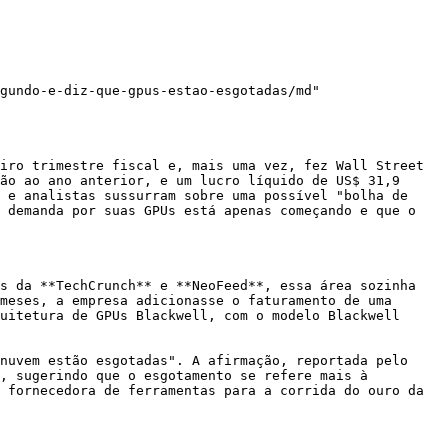
gundo-e-diz-que-gpus-estao-esgotadas/md"

iro trimestre fiscal e, mais uma vez, fez Wall Street 
ão ao ano anterior, e um lucro líquido de US$ 31,9 
 e analistas sussurram sobre uma possível "bolha de 
 demanda por suas GPUs está apenas começando e que o 
s da **TechCrunch** e **NeoFeed**, essa área sozinha 
meses, a empresa adicionasse o faturamento de uma 
uitetura de GPUs Blackwell, com o modelo Blackwell 
nuvem estão esgotadas". A afirmação, reportada pelo 
, sugerindo que o esgotamento se refere mais à 
 fornecedora de ferramentas para a corrida do ouro da 