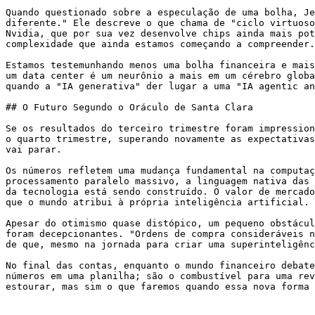
Quando questionado sobre a especulação de uma bolha, Je
diferente." Ele descreve o que chama de "ciclo virtuoso
Nvidia, que por sua vez desenvolve chips ainda mais pot
complexidade que ainda estamos começando a compreender.

Estamos testemunhando menos uma bolha financeira e mais
um data center é um neurônio a mais em um cérebro globa
quando a "IA generativa" der lugar a uma "IA agentic an
## O Futuro Segundo o Oráculo de Santa Clara

Se os resultados do terceiro trimestre foram impression
o quarto trimestre, superando novamente as expectativas
vai parar.

Os números refletem uma mudança fundamental na computaç
processamento paralelo massivo, a linguagem nativa das 
da tecnologia está sendo construído. O valor de mercado
que o mundo atribui à própria inteligência artificial.

Apesar do otimismo quase distópico, um pequeno obstácul
foram decepcionantes. "Ordens de compra consideráveis n
de que, mesmo na jornada para criar uma superinteligênc
No final das contas, enquanto o mundo financeiro debate
números em uma planilha; são o combustível para uma rev
estourar, mas sim o que faremos quando essa nova forma 