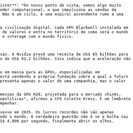
ister**: "Do nosso ponto de vista, vemos algo muito 
oder computacional, o que impulsiona as vendas da 
 Não é um ciclo, é uma espiral ascendente rumo a uma 
a civilização digital. Cada GPU Blackwell instalada em 
 de valores e entra no território de como será o mundo 
 e interage com o mundo físico.

sas. A Nvidia prevê uma receita de US$ 65 bilhões para 
o de US$ 62,2 bilhões. Isso indica que a aceleração não 
o em massa para as GPUs, especializadas em 
está vendendo a própria fundação sobre a qual o futuro 
presenta apenas o valor de uma companhia, mas o valor 
messas da GPU H20, projetada para o mercado chinês, 
opolíticas", afirmou a CFO Colette Kress. É um lembrete 
mpenhar.

vesse em 2035. Os lucros recordes não são apenas 
odo o mundo. A verdadeira questão não é se a bolha vai 
S$ 4.000 por segundo, finalmente abrir os olhos.