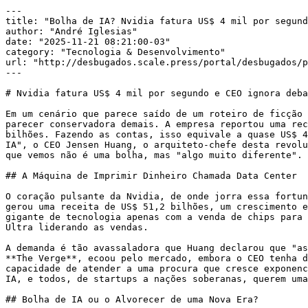
---

title: "Bolha de IA? Nvidia fatura US$ 4 mil por segund
author: "André Iglesias"

date: "2025-11-21 08:21:00-03"

category: "Tecnologia & Desenvolvimento"

url: "http://desbugados.scale.press/portal/desbugados/p
---

# Nvidia fatura US$ 4 mil por segundo e CEO ignora deba
Em um cenário que parece saído de um roteiro de ficção 
parecer conservadora demais. A empresa reportou uma rec
bilhões. Fazendo as contas, isso equivale a quase US$ 4
IA", o CEO Jensen Huang, o arquiteto-chefe desta revolu
que vemos não é uma bolha, mas "algo muito diferente".

## A Máquina de Imprimir Dinheiro Chamada Data Center

O coração pulsante da Nvidia, de onde jorra essa fortun
gerou uma receita de US$ 51,2 bilhões, um crescimento e
gigante de tecnologia apenas com a venda de chips para 
Ultra liderando as vendas.

A demanda é tão avassaladora que Huang declarou que "as
**The Verge**, ecoou pelo mercado, embora o CEO tenha d
capacidade de atender a uma procura que cresce exponenc
IA, e todos, de startups a nações soberanas, querem uma
## Bolha de IA ou o Alvorecer de uma Nova Era?
