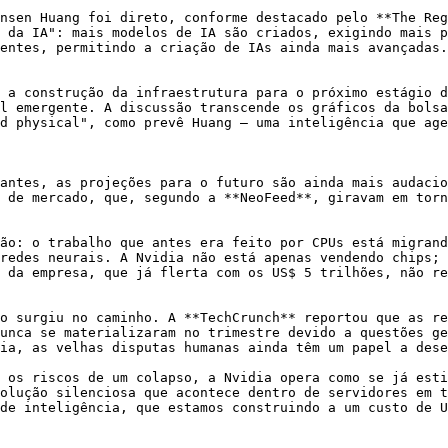
nsen Huang foi direto, conforme destacado pelo **The Reg
 da IA": mais modelos de IA são criados, exigindo mais p
entes, permitindo a criação de IAs ainda mais avançadas.
 a construção da infraestrutura para o próximo estágio d
l emergente. A discussão transcende os gráficos da bolsa
d physical", como prevê Huang – uma inteligência que age
antes, as projeções para o futuro são ainda mais audacio
 de mercado, que, segundo a **NeoFeed**, giravam em torn
ão: o trabalho que antes era feito por CPUs está migrand
redes neurais. A Nvidia não está apenas vendendo chips; 
 da empresa, que já flerta com os US$ 5 trilhões, não re
o surgiu no caminho. A **TechCrunch** reportou que as re
unca se materializaram no trimestre devido a questões ge
ia, as velhas disputas humanas ainda têm um papel a dese
 os riscos de um colapso, a Nvidia opera como se já esti
olução silenciosa que acontece dentro de servidores em t
de inteligência, que estamos construindo a um custo de U