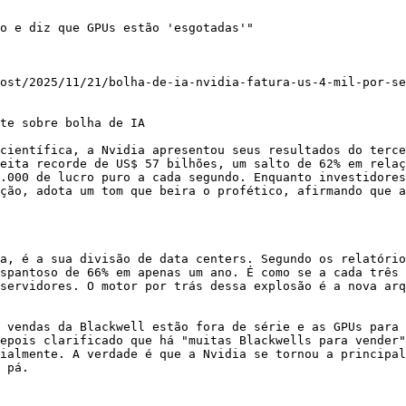
o e diz que GPUs estão 'esgotadas'"

ost/2025/11/21/bolha-de-ia-nvidia-fatura-us-4-mil-por-se
te sobre bolha de IA

científica, a Nvidia apresentou seus resultados do terce
eita recorde de US$ 57 bilhões, um salto de 62% em relaç
.000 de lucro puro a cada segundo. Enquanto investidores
ção, adota um tom que beira o profético, afirmando que a
a, é a sua divisão de data centers. Segundo os relatório
spantoso de 66% em apenas um ano. É como se a cada três 
servidores. O motor por trás dessa explosão é a nova arq
 vendas da Blackwell estão fora de série e as GPUs para 
epois clarificado que há "muitas Blackwells para vender"
ialmente. A verdade é que a Nvidia se tornou a principal
 pá.
