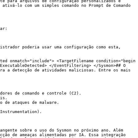
te para arquivos de configuração personalizados e 
 ativá-lo com um simples comando no Prompt de Comando 
ar:

istrador poderia usar uma configuração como esta, 
ted onmatch="include"> <TargetFilename condition="begin 
ExecutableDetected> </EventFiltering> </Sysmon>## O 
ra a detecção de atividades maliciosas. Entre os mais 
dores de comando e controle (C2).

is.

o de ataques de malware.

Instrumentation).

angente sobre o uso do Sysmon no próximo ano. Além 
cção de ameaças alimentadas por IA. Essa integração 