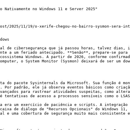
o Nativamente no Windows 11 e Server 2025"

ost/2025/11/19/o-xerife-chegou-no-bairro-sysmon-sera-int
dows

al de cibersegurança que já passou horas, talvez dias, i
nte a um feriado antecipado. **Senão**, prepare-se para 
cossistema Windows. A partir de 2026, conforme confirmad
omputer, o System Monitor (Sysmon) deixará de ser um dow
ta do pacote Sysinternals da Microsoft. Sua função é mon
. Por padrão, ele já observa eventos básicos como criaçã
vançados para rastrear atividades suspeitas, como altera
é tentativas de acesso a processos sensíveis como o LSAS
a era um exercício de paciência e scripts. A integração 
caixa de diálogo de "Recursos Opcionais" do Windows 11, 
al e uma cobertura de segurança muito mais consistente e