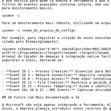
A boa notícia para quem já domina a ferramenta é que a 
filtros de eventos avançados continua intacto. Uma vez 
para monitoramento básico:

sysmon -i

Para um monitoramento mais robusto, utilizando um arqui
sysmon -i <nome_do_arquivo_de_config>

Por exemplo, para registrar a criação de novos executáv
citada pelo BleepingComputer:

<Sysmon schemaversion="4.90"> <HashAlgorithms>MD5,SHA25
with">C:\ProgramData\</TargetFilename> <TargetFilename 
Arsenal do Caçador de Ameaças A integração nativa facil
populares e úteis, destacam-se:

- **Event ID 1 – Process Creation:** Essencial para det
- **Event ID 3 – Network Connection:** Registra conexõe
- **Event ID 8 – Process Access:** Pode expor tentativa
- **Event ID 11 – File Creation:** Rastreia a geração d
- **Event ID 25 – Process Tampering:** Ajuda a identifi
- **Event IDs 20 & 21 – WMI Events:** Capturam atividad
## Um Futuro com Mais Documentação e IA

A Microsoft não está apenas integrando a ferramenta; el
disso, a empresa planeja introduzir novos recursos de g