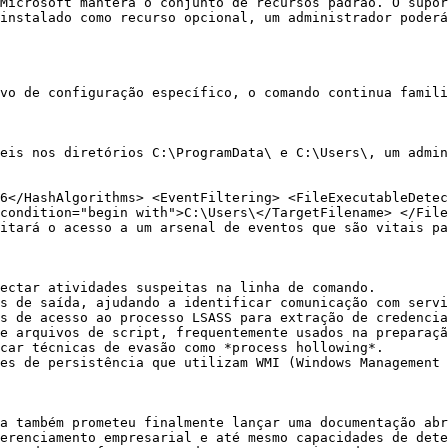
Microsoft manterá o conjunto de recursos padrão. O supor
instalado como recurso opcional, um administrador poderá
vo de configuração específico, o comando continua famili
eis nos diretórios C:\ProgramData\ e C:\Users\, um admin
6</HashAlgorithms> <EventFiltering> <FileExecutableDetec
condition="begin with">C:\Users\</TargetFilename> </File
itará o acesso a um arsenal de eventos que são vitais pa
ectar atividades suspeitas na linha de comando.

s de saída, ajudando a identificar comunicação com servi
s de acesso ao processo LSASS para extração de credencia
e arquivos de script, frequentemente usados na preparaçã
car técnicas de evasão como *process hollowing*.

es de persistência que utilizam WMI (Windows Management 
a também prometeu finalmente lançar uma documentação abr
erenciamento empresarial e até mesmo capacidades de dete