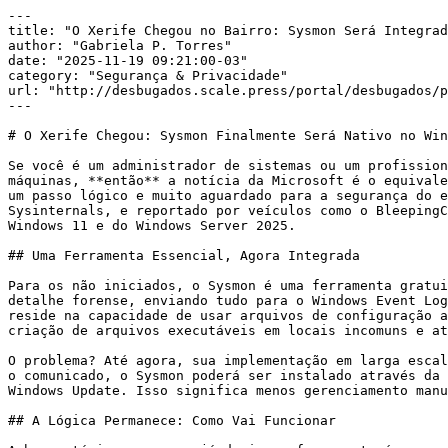
---

title: "O Xerife Chegou no Bairro: Sysmon Será Integrad
author: "Gabriela P. Torres"

date: "2025-11-19 09:21:00-03"

category: "Segurança & Privacidade"

url: "http://desbugados.scale.press/portal/desbugados/p
---

# O Xerife Chegou: Sysmon Finalmente Será Nativo no Win
Se você é um administrador de sistemas ou um profission
máquinas, **então** a notícia da Microsoft é o equivale
um passo lógico e muito aguardado para a segurança do e
Sysinternals, e reportado por veículos como o BleepingC
Windows 11 e do Windows Server 2025.

## Uma Ferramenta Essencial, Agora Integrada

Para os não iniciados, o Sysmon é uma ferramenta gratui
detalhe forense, enviando tudo para o Windows Event Log
reside na capacidade de usar arquivos de configuração a
criação de arquivos executáveis em locais incomuns e at
O problema? Até agora, sua implementação em larga escal
o comunicado, o Sysmon poderá ser instalado através da 
Windows Update. Isso significa menos gerenciamento manu
## A Lógica Permanece: Como Vai Funcionar
