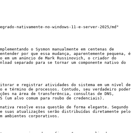
egrado-nativamente-no-windows-11-e-server-2025/md"

mplementando o Sysmon manualmente em centenas de 
entender por que essa mudança, aparentemente pequena, é 
o em um anúncio de Mark Russinovich, o criador do 
nload separado para se tornar um componente nativo do 
itorar e registrar atividades do sistema em um nível de 
o e término de processos. Contudo, seu verdadeiro poder 
ções na área de transferência, consultas de DNS, 
S (um alvo comum para roubo de credenciais).

nativa resolve essa questão de forma elegante. Segundo 
e suas atualizações serão distribuídas diretamente pelo 
m ambientes corporativos.
