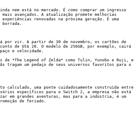
inda nem está no mercado. É como comprar um ingresso 
 mais avançados. A atualização promete melhorias 
 experiências renovadas na próxima geração. É uma 
 borrada.

á por vir. A partir de 30 de novembro, os cartões de 
conto de US$ 20. O modelo de 256GB, por exemplo, cairá 
paço e velocidade.

s de *The Legend of Zelda* como Tulin, Yunobo e Ruji, e 
ãs tragam um pedaço de seus universos favoritos para o 
to calculado, uma ponte cuidadosamente construída entre 
sórios específicos para o Switch 2, a empresa não está 
zar em grandes aventuras, mas para a indústria, é um 
romoção de feriado.