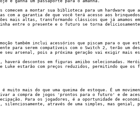
oje e ganha um passaporte para o amanhã.

s comecem a montar sua biblioteca para um hardware que a
as com a garantia de que você terá acesso aos brinquedos
ões mais altas, transformando clássicos que já amamos em
inha entre o presente e o futuro se torna deliciosamente
moção também inclui acessórios que piscam para o que est
ente para serem compatíveis com o Switch 2, terão um des
e seu arsenal, pois a próxima geração vai exigir mais es
, haverá descontos em figuras amiibo selecionadas. Herói
e Luke estarão com preços reduzidos, permitindo que os f
 é muito mais do que uma queima de estoque. É um movimen
ivar a compra de jogos 'prontos para o futuro' e de aces
ecipação. Para os jogadores, é a oportunidade de economi
, silenciosamente, através de uma simples, mas genial, p