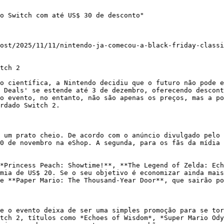
o Switch com até US$ 30 de desconto"

ost/2025/11/11/nintendo-ja-comecou-a-black-friday-classi
tch 2

o científica, a Nintendo decidiu que o futuro não pode e
 Deals' se estende até 3 de dezembro, oferecendo descont
o evento, no entanto, não são apenas os preços, mas a po
rdado Switch 2.

 um prato cheio. De acordo com o anúncio divulgado pelo 
0 de novembro na eShop. A segunda, para os fãs da mídia 
*Princess Peach: Showtime!**, **The Legend of Zelda: Ech
mia de US$ 20. Se o seu objetivo é economizar ainda mais
e **Paper Mario: The Thousand-Year Door**, que sairão po
e o evento deixa de ser uma simples promoção para se tor
tch 2, títulos como *Echoes of Wisdom*, *Super Mario Ody