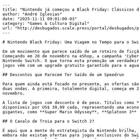
---

title: "Nintendo já começou a Black Friday: Clássicos d
author: "André Iglesias"

date: "2025-11-11 09:01:00-03"

category: "Games & Cultura Digital"

url: "http://desbugados.scale.press/portal/desbugados/p
---

# Nintendo Black Friday: Uma Viagem no Tempo para o Swi
Em um movimento que parece saído de um roteiro de ficçã
Começando em 20 de novembro na eShop, a campanha 'Cyber
Nintendo Switch. O que torna esta promoção um verdadeir
jogos vêm com um upgrade gratuito garantido para o agua
## Descontos que Parecem Ter Saído de um Speedrun

Para quem ainda está focado no presente, as ofertas são
duas ondas. A primeira, totalmente digital, começa em 2
novembro.

A lista de jogos com desconto é de peso. Títulos como *
disponíveis por US$ 39,99 cada, representando uma econo
gigantes, como **Super Mario Odyssey**, **Splatoon 3** 
## O Cavalo de Troia para o Switch 2?

É aqui que a mente do estrategista da Nintendo brilha, 
embora não existam ofertas para jogos exclusivos do Swi