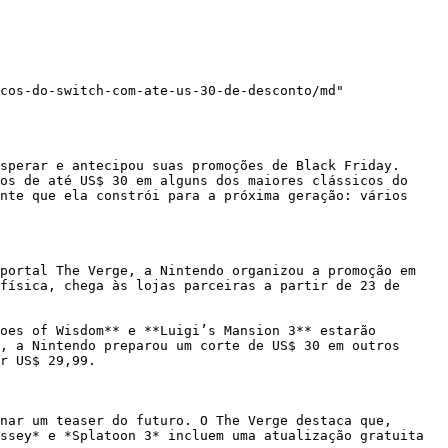
cos-do-switch-com-ate-us-30-de-desconto/md"

sperar e antecipou suas promoções de Black Friday. 
os de até US$ 30 em alguns dos maiores clássicos do 
nte que ela constrói para a próxima geração: vários 
portal The Verge, a Nintendo organizou a promoção em 
física, chega às lojas parceiras a partir de 23 de 
oes of Wisdom** e **Luigi’s Mansion 3** estarão 
, a Nintendo preparou um corte de US$ 30 em outros 
r US$ 29,99.

nar um teaser do futuro. O The Verge destaca que, 
ssey* e *Splatoon 3* incluem uma atualização gratuita 