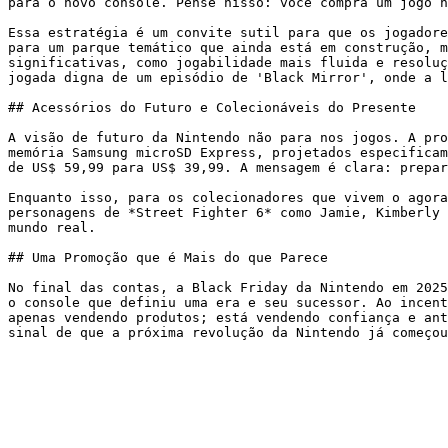
para o novo console. Pense nisso: você compra um jogo h
Essa estratégia é um convite sutil para que os jogadore
para um parque temático que ainda está em construção, m
significativas, como jogabilidade mais fluida e resoluç
jogada digna de um episódio de 'Black Mirror', onde a l
## Acessórios do Futuro e Colecionáveis do Presente

A visão de futuro da Nintendo não para nos jogos. A pro
memória Samsung microSD Express, projetados especificam
de US$ 59,99 para US$ 39,99. A mensagem é clara: prepar
Enquanto isso, para os colecionadores que vivem o agora
personagens de *Street Fighter 6* como Jamie, Kimberly 
mundo real.

## Uma Promoção que é Mais do que Parece

No final das contas, a Black Friday da Nintendo em 2025
o console que definiu uma era e seu sucessor. Ao incent
apenas vendendo produtos; está vendendo confiança e ant
sinal de que a próxima revolução da Nintendo já começou