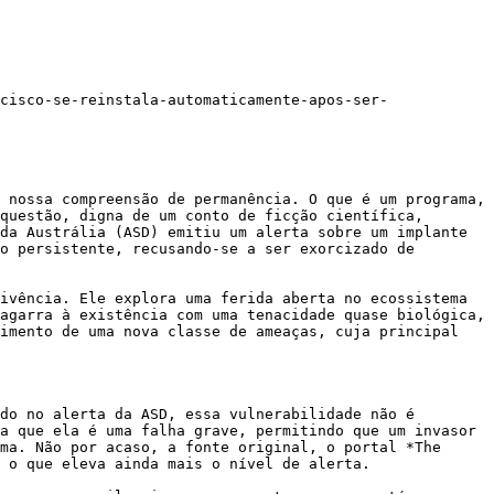
cisco-se-reinstala-automaticamente-apos-ser-
 nossa compreensão de permanência. O que é um programa, 
questão, digna de um conto de ficção científica, 
da Austrália (ASD) emitiu um alerta sobre um implante 
o persistente, recusando-se a ser exorcizado de 
ivência. Ele explora uma ferida aberta no ecossistema 
agarra à existência com uma tenacidade quase biológica, 
imento de uma nova classe de ameaças, cuja principal 
do no alerta da ASD, essa vulnerabilidade não é 
a que ela é uma falha grave, permitindo que um invasor 
ma. Não por acaso, a fonte original, o portal *The 
 o que eleva ainda mais o nível de alerta.
