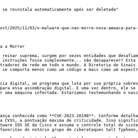
 se reinstala automaticamente após ser deletada"

ost/2025/11/03/o-malware-que-nao-morre-nova-ameaca-para-
a a Morrer

 reinar suprema, surgem por vezes entidades que desafiam
 instruções fosse simplesmente... não desaparecer? Esta 
tradores de rede em todo o mundo. A Diretoria de Sinais 
 se comporta menos como um código e mais como um espectr
cia digital, um programa que luta por sua própria sobrev
para essa assombração digital. E uma vez dentro, ele se 
r uma máquina infectada. Estaríamos testemunhando o nasc
ança conhecida como **CVE-2023-20198**. Conforme detalha
a CVSS, a pontuação máxima de criticidade. Isso signific
tware IOS XE da Cisco e assuma o controle total do siste
favoritas do notório grupo de ciberataques Salt Typhoon,