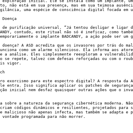
 exploração inicial. Ele se instala como um implante, um
to, não está em sua presença, mas em sua teimosa ausênci
gilância, uma espécie de consciência digital focada em u
 Doença

 de purificação universal. “Já tentou desligar e ligar d
ANDY, contudo, este ritual não só é ineficaz, como també
emporariamente o implante BADCANDY, a ação pode ser um g
 doença? A ASD acredita que os invasores por trás do mal
unciona como um alarme silencioso. Ela informa aos atore
e a análise. Eles simplesmente reexploram a vulnerabilid
o se repete, talvez com defesas reforçadas ou com o roub
is vigor.

ch

ro exorcismo para este espectro digital? A resposta da A
le entra. Isso significa aplicar os patches de segurança
ção inicial nem desfaz quaisquer outras ações que o inva
a sobre a natureza da segurança cibernética moderna. Não
criam códigos dinâmicos e resilientes, projetados para s
e malicioso não apenas infecta, mas também se adapta e p
 vontade programada para não morrer.