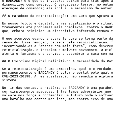
O BADCANDY é o que os invasores deixam para trás após a
dispositivo comprometido. O verdadeiro terror, no entan
execução de comandos; ela inclui um mecanismo de autovi
## O Paradoxo da Reinicialização: Uma Cura que Agrava a
Em nosso folclore digital, a reinicialização é o ritual
travamentos até problemas mais complexos. Contra o BADC
que, embora reiniciar um dispositivo infectado remova t
O que acontece quando a aparente cura se torna parte da
removido. Essa remoção, causada pela reinicialização, f
incentivando-os a “atacar com mais força”, como descrev
reinicialização, e instalam o malware novamente. O cicl
alerta o fantasma e o convida a assombrar a casa com ma
## O Exorcismo Digital Definitivo: A Necessidade do Pat
Se a reinicialização é uma armadilha, qual é o verdadei
permanentemente o BADCANDY é selar o portal pelo qual e
CVE-2023-20198. A reinicialização não remedia a explora
sistema.

No fim das contas, a história do BADCANDY é uma parábol
ser simplesmente apagadas. Enfrentamos adversários que 
malware nos força a contemplar um futuro onde o softwar
uma batalha não contra máquinas, mas contra ecos de uma