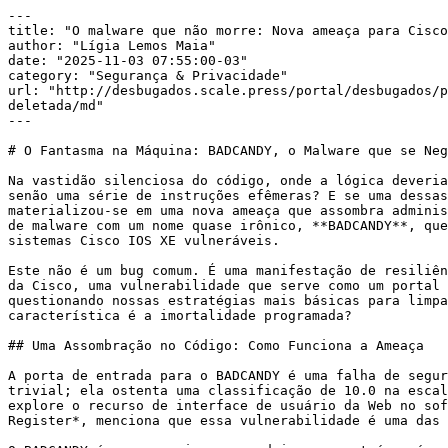
---

title: "O malware que não morre: Nova ameaça para Cisco
author: "Lígia Lemos Maia"

date: "2025-11-03 07:55:00-03"

category: "Segurança & Privacidade"

url: "http://desbugados.scale.press/portal/desbugados/p
deletada/md"

---

# O Fantasma na Máquina: BADCANDY, o Malware que se Neg
Na vastidão silenciosa do código, onde a lógica deveria
senão uma série de instruções efêmeras? E se uma dessas
materializou-se em uma nova ameaça que assombra adminis
de malware com um nome quase irônico, **BADCANDY**, que
sistemas Cisco IOS XE vulneráveis.

Este não é um bug comum. É uma manifestação de resiliên
da Cisco, uma vulnerabilidade que serve como um portal 
questionando nossas estratégias mais básicas para limpa
característica é a imortalidade programada?

## Uma Assombração no Código: Como Funciona a Ameaça

A porta de entrada para o BADCANDY é uma falha de segur
trivial; ela ostenta uma classificação de 10.0 na escal
explore o recurso de interface de usuário da Web no sof
Register*, menciona que essa vulnerabilidade é uma das 