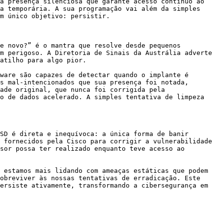
a presença silenciosa que garante acesso contínuo ao 
a temporária. A sua programação vai além da simples 
m único objetivo: persistir.

e novo?” é o mantra que resolve desde pequenos 
m perigoso. A Diretoria de Sinais da Austrália adverte 
atilho para algo pior.

ware são capazes de detectar quando o implante é 
s mal-intencionados que sua presença foi notada, 
ade original, que nunca foi corrigida pela 
o de dados acelerado. A simples tentativa de limpeza 
SD é direta e inequívoca: a única forma de banir 
 fornecidos pela Cisco para corrigir a vulnerabilidade 
sor possa ter realizado enquanto teve acesso ao 
 estamos mais lidando com ameaças estáticas que podem 
obreviver às nossas tentativas de erradicação. Este 
ersiste ativamente, transformando a cibersegurança em 