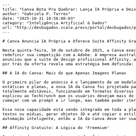
---

title: "Canva Bota Pra Quebrar: Lança IA Própria e Deix
author: "Gabriela P. Torres"

date: "2025-10-31 10:56:00-03"

category: "Inteligência Artificial & Dados"

url: "http://desbugados.scale.press/portal/desbugados/p
---

# Canva Anuncia IA Própria e Oferece Suíte Affinity Gra
Nesta quinta-feira, 30 de outubro de 2025, a Canva exec
redefinir sua competição com a Adobe. A empresa austral
anunciou que a suíte de design profissional Affinity, a
por trás da oferta revela uma estratégia bem definida: 
## A IA do Canva: Mais do que Apenas Imagens Planas

O primeiro pilar do anúncio é o lançamento de um modelo
estáticas e planas, a nova IA da Canva foi projetada pa
totalmente editáveis, funcionando em formatos diversos 
explicou ao TechCrunch que os usuários desejam mais do 
começar com um prompt e ir longe, mas também poder iter
Essa nova capacidade está sendo integrada em toda a pla
textos ou mídias, gerar objetos 3D e até copiar o estil
automação inteligente, então a IA da Canva deve ser sua
## Affinity Gratuito: A Lógica do 'Freemium'
