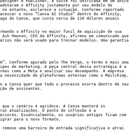
Designer e Publisher, a suíte foi unificada em um único 
adotaram o Affinity justamente por seu modelo de 
 no entanto, esclarece a situação. Conforme reportado 
acessar o novo “Canva AI Studio” dentro do Affinity, 
aga do Canva, que custa cerca de 120 dólares anuais 
rmando o Affinity no maior funil de aquisição de sua 
 Ash Hewson, CEO da Affinity, afirmou em comunicado que 
ários não será usado para treinar modelos. Uma garantia 
m”. Conforme apurado pelo The Verge, o termo é mais uma 
ipes de marketing. A peça central dessa estratégia é a 
rmas como a Meta e analisar seu desempenho. A empresa 
a necessidade de plataformas externas como o Mailchimp.

o a Canva quer que todo o processo ocorra dentro de seu 
ção de assinantes.

 que o cenário é agridoce. A Canva manterá os 
ras atualizações. O ponto de inflexão é a 
eriores. Essencialmente, os usuários antigos ficam com 
igrar para o novo formato.

 remove uma barreira de entrada significativa e atrai 