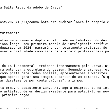
a Suíte Rival da Adobe de Graça"

ost/2025/10/31/canva-bota-pra-quebrar-lanca-ia-propria-e
tuitamente

utou um movimento duplo e calculado no tabuleiro do desi
iana lançou seu primeiro modelo de inteligência artifici
dquirida em 2024, passará a ser totalmente gratuita. Se 
usar a gratuidade como isca para atrair profissionais pa
 de IA fundamental, treinado internamente pela Canva. Di
ra entender a estrutura do design. Segundo a empresa, el
como posts para redes sociais, apresentações e websites.
que apenas gerar uma imagem a partir de um comando. “O q
ar diretamente por conta própria”, afirmou.

taforma. O assistente Canva AI, agora onipresente na int
o artístico de um design existente para aplicá-lo em nov
 primeira opção.
