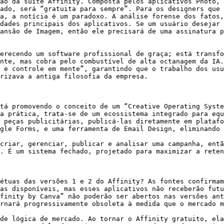
ão da suíte Affinity. Composta pelos aplicativos Photo, 
ado, será “gratuita para sempre”. Para os designers que 
a, a notícia é um paradoxo. A análise forense dos fatos,
dades principais dos aplicativos. Se um usuário desejar 
ansão de Imagem, então ele precisará de uma assinatura p
erecendo um software profissional de graça; está transfo
nte, mas cobra pelo combustível de alta octanagem da IA.
 e controle em mente”, garantindo que o trabalho dos usu
rizava a antiga filosofia da empresa.

tá promovendo o conceito de um “Creative Operating Syste
a prática, trata-se de um ecossistema integrado para equ
 peças publicitárias, publicá-las diretamente em platafo
gle Forms, e uma ferramenta de Email Design, eliminando 
criar, gerenciar, publicar e analisar uma campanha, entã
. É um sistema fechado, projetado para maximizar a reten
étuas das versões 1 e 2 do Affinity? As fontes confirmam
as disponíveis, mas esses aplicativos não receberão futu
finity by Canva” não poderão ser abertos nas versões ant
rnará progressivamente obsoleta à medida que o mercado m
de lógica de mercado. Ao tornar o Affinity gratuito, ela