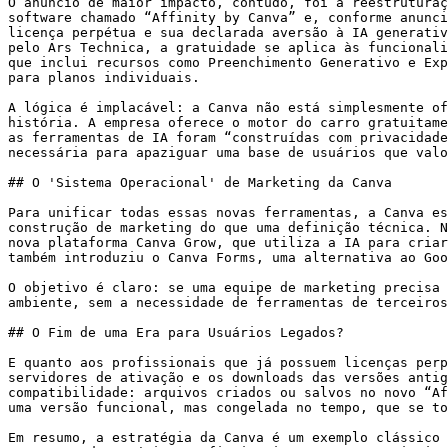
O anúncio de maior impacto, contudo, foi a reestruturaç
software chamado “Affinity by Canva” e, conforme anunci
licença perpétua e sua declarada aversão à IA generativ
pelo Ars Technica, a gratuidade se aplica às funcionali
que inclui recursos como Preenchimento Generativo e Exp
para planos individuais.

A lógica é implacável: a Canva não está simplesmente of
história. A empresa oferece o motor do carro gratuitame
as ferramentas de IA foram “construídas com privacidade
necessária para apaziguar uma base de usuários que valo
## O 'Sistema Operacional' de Marketing da Canva

Para unificar todas essas novas ferramentas, a Canva es
construção de marketing do que uma definição técnica. N
nova plataforma Canva Grow, que utiliza a IA para criar
também introduziu o Canva Forms, uma alternativa ao Goo
O objetivo é claro: se uma equipe de marketing precisa 
ambiente, sem a necessidade de ferramentas de terceiros
## O Fim de uma Era para Usuários Legados?

E quanto aos profissionais que já possuem licenças perp
servidores de ativação e os downloads das versões antig
compatibilidade: arquivos criados ou salvos no novo “Af
uma versão funcional, mas congelada no tempo, que se to
Em resumo, a estratégia da Canva é um exemplo clássico 