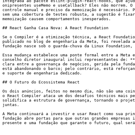
integrada ao pacote eslint-plugin-react-hooks, que ajud
onipresentes useMemo e useCallback? Eles não morrem. O 
controle manual e preciso da memoização é necessário. P
sem uma cobertura de testes robusta, a sugestão é fixar
memoização causem comportamentos inesperados.

## React Ganha Casa Nova: A React Foundation

Se o Compiler é a otimização técnica, a React Foundatio
publicado no blog de engenharia da Meta, foi revelada a
fundação nasce sob o guarda-chuva da Linux Foundation, 
Essa mudança estabelece uma ponte formal entre a Meta e
conselho diretor inaugural inclui representantes de: **
clara entre a governança de negócios, gerida pela funda
está abandonando o barco; pelo contrário, está reforçan
e suporte de engenharia dedicado.

## O Futuro do Ecossistema React

Os dois anúncios, feitos no mesmo dia, não são uma coin
o React Compiler ataca um dos desafios técnicos mais pe
solidifica a estrutura de governança, tornando o projet
juntas.

A Meta continuará a investir e usar React como sua prin
fundação abre portas para que outras grandes empresas i
presente e uma fundação que garante o futuro, qual será