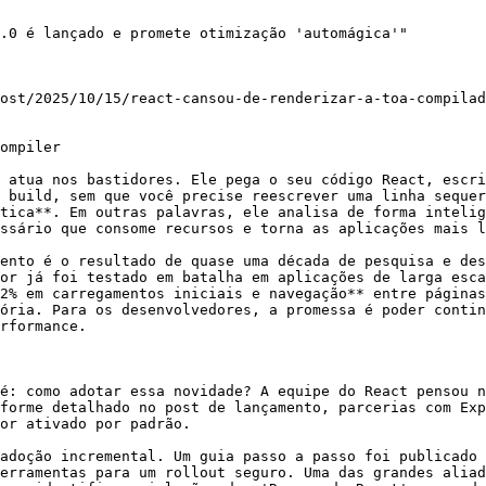
.0 é lançado e promete otimização 'automágica'"

ost/2025/10/15/react-cansou-de-renderizar-a-toa-compilad
ompiler

 atua nos bastidores. Ele pega o seu código React, escri
 build, sem que você precise reescrever uma linha sequer
tica**. Em outras palavras, ele analisa de forma intelig
ssário que consome recursos e torna as aplicações mais l
ento é o resultado de quase uma década de pesquisa e des
or já foi testado em batalha em aplicações de larga esca
2% em carregamentos iniciais e navegação** entre páginas
ória. Para os desenvolvedores, a promessa é poder contin
rformance.

é: como adotar essa novidade? A equipe do React pensou n
forme detalhado no post de lançamento, parcerias com Exp
or ativado por padrão.

adoção incremental. Um guia passo a passo foi publicado 
erramentas para um rollout seguro. Uma das grandes aliad