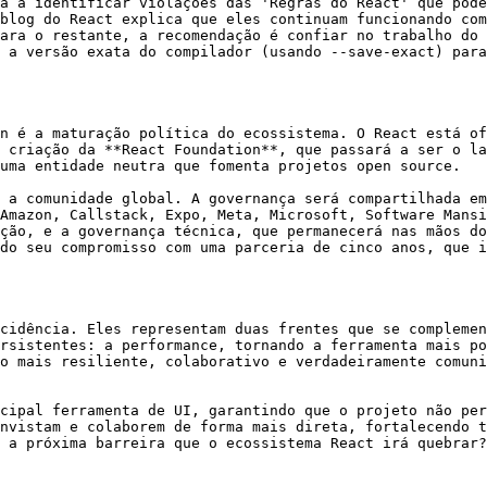
a a identificar violações das 'Regras do React' que pode
blog do React explica que eles continuam funcionando com
ara o restante, a recomendação é confiar no trabalho do 
 a versão exata do compilador (usando --save-exact) para
n é a maturação política do ecossistema. O React está of
 criação da **React Foundation**, que passará a ser o la
uma entidade neutra que fomenta projetos open source.

 a comunidade global. A governança será compartilhada em
Amazon, Callstack, Expo, Meta, Microsoft, Software Mansi
ção, e a governança técnica, que permanecerá nas mãos do
do seu compromisso com uma parceria de cinco anos, que i
cidência. Eles representam duas frentes que se complemen
rsistentes: a performance, tornando a ferramenta mais po
o mais resiliente, colaborativo e verdadeiramente comuni
cipal ferramenta de UI, garantindo que o projeto não per
nvistam e colaborem de forma mais direta, fortalecendo t
 a próxima barreira que o ecossistema React irá quebrar?