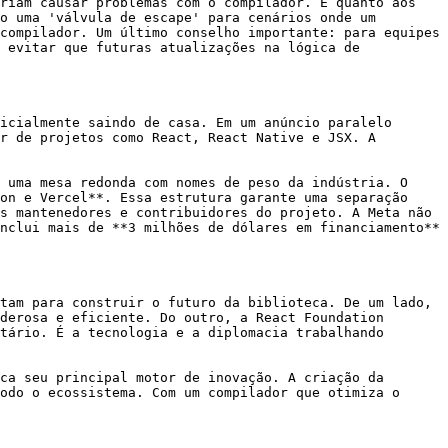
riam causar problemas com o compilador. E quanto aos 
o uma 'válvula de escape' para cenários onde um 
compilador. Um último conselho importante: para equipes 
 evitar que futuras atualizações na lógica de 
icialmente saindo de casa. Em um anúncio paralelo 
r de projetos como React, React Native e JSX. A 
 uma mesa redonda com nomes de peso da indústria. O 
on e Vercel**. Essa estrutura garante uma separação 
s mantenedores e contribuidores do projeto. A Meta não 
nclui mais de **3 milhões de dólares em financiamento** 
tam para construir o futuro da biblioteca. De um lado, 
derosa e eficiente. Do outro, a React Foundation 
tário. É a tecnologia e a diplomacia trabalhando 
ca seu principal motor de inovação. A criação da 
odo o ecossistema. Com um compilador que otimiza o 