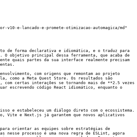
or-v10-e-lancado-e-promete-otimizacao-automagica/md"

to de forma declarativa e idiomática, e o traduz para 
. O objetivo principal dessa ferramenta, que acaba de 
ente quais partes da sua interface realmente precisam 
entas.

envolvimento, com origens que remontam ao projeto 
la, como a Meta Quest Store. Os resultados são 
, com certas interações se tornando mais de **2.5 vezes 
uar escrevendo código React idiomático, enquanto o 
isso e estabeleceu um diálogo direto com o ecossistema. 
o, Vite e Next.js já garantem que novos aplicativos 
para orientar as equipes sobre estratégias de 
as nesse processo é uma nova regra de ESLint, agora 