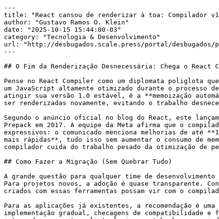
---

title: "React cansou de renderizar à toa: Compilador v1
author: "Gustavo Ramos O. Klein"

date: "2025-10-15 15:44:00-03"

category: "Tecnologia & Desenvolvimento"

url: "http://desbugados.scale.press/portal/desbugados/p
---

## O Fim da Renderização Desnecessária: Chega o React C
Pense no React Compiler como um diplomata poliglota que
um JavaScript altamente otimizado durante o processo de
atingir sua versão 1.0 estável, é a **memoização automá
ser renderizadas novamente, evitando o trabalho desnece
Segundo o anúncio oficial no blog do React, este lançam
Prepack em 2017. A equipe da Meta afirma que o compilad
expressivos: o comunicado menciona melhorias de até **1
mais rápidas**, tudo isso sem aumentar o consumo de mem
compilador cuida do trabalho pesado da otimização de pe
## Como Fazer a Migração (Sem Quebrar Tudo)

A grande questão para qualquer time de desenvolvimento 
Para projetos novos, a adoção é quase transparente. Con
criados com essas ferramentas possam vir com o compilad
Para as aplicações já existentes, a recomendação é uma 
implementação gradual, checagens de compatibilidade e f