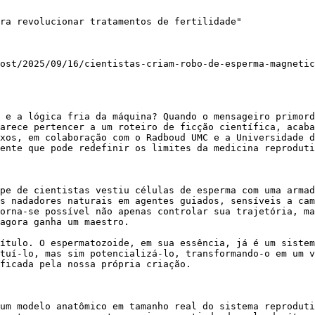
ra revolucionar tratamentos de fertilidade"

ost/2025/09/16/cientistas-criam-robo-de-esperma-magnetic
 e a lógica fria da máquina? Quando o mensageiro primord
arece pertencer a um roteiro de ficção científica, acaba
xos, em colaboração com o Radboud UMC e a Universidade d
ente que pode redefinir os limites da medicina reproduti
pe de cientistas vestiu células de esperma com uma armad
s nadadores naturais em agentes guiados, sensíveis a cam
orna-se possível não apenas controlar sua trajetória, ma
agora ganha um maestro.

ítulo. O espermatozoide, em sua essência, já é um sistem
tuí-lo, mas sim potencializá-lo, transformando-o em um v
ficada pela nossa própria criação.

um modelo anatômico em tamanho real do sistema reproduti