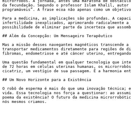
microrrobôs. A jornada, antes uma maratona de obstáculo
da fecundação. Segundo o professor Islam Khalil, autor 
programáveis”. A frase ecoa não apenas como um objetivo
Para a medicina, as implicações são profundas. A capaci
infertilidade inexplicados, aprimorando radicalmente a 
possibilidade de eliminar parte da incerteza que assomb
## Além da Concepção: Um Mensageiro Terapêutico

Mas a missão desses navegantes magnéticos transcende a 
transportar medicamentos diretamente para regiões de di
fibromas, endometriose e até câncer uterino, entregando
Uma questão fundamental em qualquer tecnologia que inte
de 72 horas em células uterinas humanas, os microrrobôs
cicatriz, um vestígio de sua passagem. É a harmonia ent
## Um Novo Horizonte para a Existência

O robô de esperma é mais do que uma inovação técnica; e
vida. Essa tecnologia nos força a questionar: ao assumi
poema da existência? O futuro da medicina microrrobótic
nós mesmos criamos.