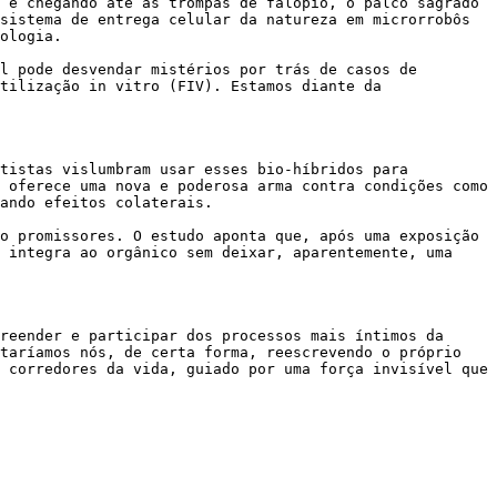
 e chegando até as trompas de falópio, o palco sagrado 
sistema de entrega celular da natureza em microrrobôs 
ologia.

l pode desvendar mistérios por trás de casos de 
tilização in vitro (FIV). Estamos diante da 
tistas vislumbram usar esses bio-híbridos para 
 oferece uma nova e poderosa arma contra condições como 
ando efeitos colaterais.

o promissores. O estudo aponta que, após uma exposição 
 integra ao orgânico sem deixar, aparentemente, uma 
reender e participar dos processos mais íntimos da 
taríamos nós, de certa forma, reescrevendo o próprio 
 corredores da vida, guiado por uma força invisível que 