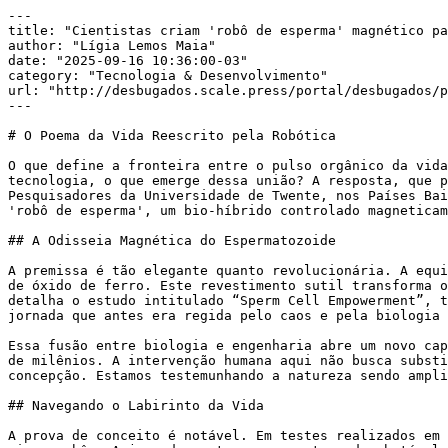
---

title: "Cientistas criam 'robô de esperma' magnético pa
author: "Lígia Lemos Maia"

date: "2025-09-16 10:36:00-03"

category: "Tecnologia & Desenvolvimento"

url: "http://desbugados.scale.press/portal/desbugados/p
---

# O Poema da Vida Reescrito pela Robótica

O que define a fronteira entre o pulso orgânico da vida
tecnologia, o que emerge dessa união? A resposta, que p
Pesquisadores da Universidade de Twente, nos Países Bai
'robô de esperma', um bio-híbrido controlado magneticam
## A Odisseia Magnética do Espermatozoide

A premissa é tão elegante quanto revolucionária. A equi
de óxido de ferro. Este revestimento sutil transforma o
detalha o estudo intitulado “Sperm Cell Empowerment”, t
jornada que antes era regida pelo caos e pela biologia 
Essa fusão entre biologia e engenharia abre um novo cap
de milênios. A intervenção humana aqui não busca substi
concepção. Estamos testemunhando a natureza sendo ampli
## Navegando o Labirinto da Vida

A prova de conceito é notável. Em testes realizados em 