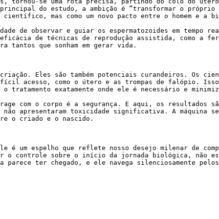
s, tornou-se uma rota precisa, partindo do colo do útero
principal do estudo, a ambição é “transformar o próprio 
 científico, mas como um novo pacto entre o homem e a bi
dade de observar e guiar os espermatozoides em tempo rea
eficácia de técnicas de reprodução assistida, como a fer
ra tantos que sonham em gerar vida.

criação. Eles são também potenciais curandeiros. Os cien
fícil acesso, como o útero e as trompas de falópio. Isso
 o tratamento exatamente onde ele é necessário e minimiz
rage com o corpo é a segurança. E aqui, os resultados sã
 não apresentaram toxicidade significativa. A máquina se
re o criado e o nascido.

le é um espelho que reflete nosso desejo milenar de comp
r o controle sobre o início da jornada biológica, não es
a parece ter chegado, e ele navega silenciosamente pelos