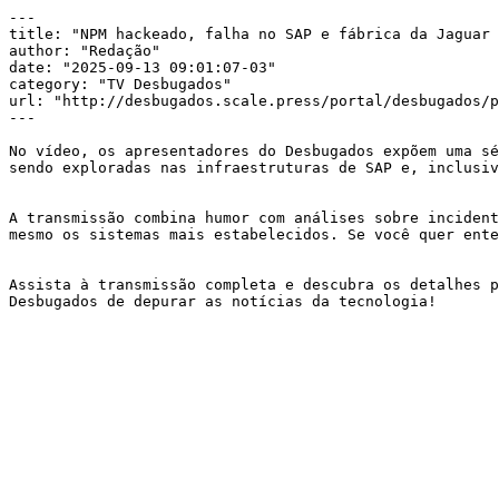
---

title: "NPM hackeado, falha no SAP e fábrica da Jaguar 
author: "Redação"

date: "2025-09-13 09:01:07-03"

category: "TV Desbugados"

url: "http://desbugados.scale.press/portal/desbugados/p
---

No vídeo, os apresentadores do Desbugados expõem uma sé
sendo exploradas nas infraestruturas de SAP e, inclusiv
A transmissão combina humor com análises sobre incident
mesmo os sistemas mais estabelecidos. Se você quer ente
Assista à transmissão completa e descubra os detalhes p
Desbugados de depurar as notícias da tecnologia!