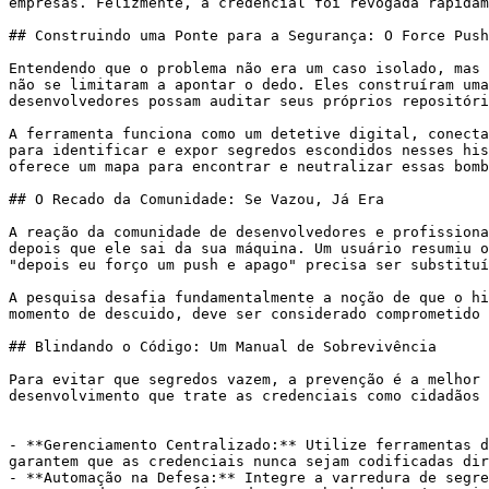
empresas. Felizmente, a credencial foi revogada rapidam
## Construindo uma Ponte para a Segurança: O Force Push
Entendendo que o problema não era um caso isolado, mas 
não se limitaram a apontar o dedo. Eles construíram uma
desenvolvedores possam auditar seus próprios repositóri
A ferramenta funciona como um detetive digital, conecta
para identificar e expor segredos escondidos nesses his
oferece um mapa para encontrar e neutralizar essas bomb
## O Recado da Comunidade: Se Vazou, Já Era

A reação da comunidade de desenvolvedores e profissiona
depois que ele sai da sua máquina. Um usuário resumiu o
"depois eu forço um push e apago" precisa ser substituí
A pesquisa desafia fundamentalmente a noção de que o hi
momento de descuido, deve ser considerado comprometido 
## Blindando o Código: Um Manual de Sobrevivência

Para evitar que segredos vazem, a prevenção é a melhor 
desenvolvimento que trate as credenciais como cidadãos 
- **Gerenciamento Centralizado:** Utilize ferramentas d
garantem que as credenciais nunca sejam codificadas dir
- **Automação na Defesa:** Integre a varredura de segre