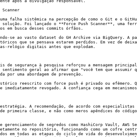
ente após a divulgação responsável.

 Scanner

uma falha sistêmica na percepção de como o Git e o GitHu
 solução. Foi lançado o **Force Push Scanner**, uma ferr
os em busca desses commits órfãos.

ndo-se ao vasto dataset do GH Archive via BigQuery. A pa
tóricos que se pensava estarem perdidos. Em vez de deixa
as-relógio digitais antes que explodam.

is de segurança à pesquisa reforçou a mensagem principal
 sentimento geral ao afirmar que "você tem que assumir q
da por uma abordagem de prevenção.

stórico reescrito com force push é privado ou efêmero. Q
e imediatamente revogado. A confiança cega em mecanismos
estratégia. A recomendação, de acordo com especialistas 
de primeira classe, e não como meros apêndices do código
e gerenciamento de segredos como HashiCorp Vault, AWS Se
etamente no repositório, funcionando como um cofre centr
dos em todas as etapas do ciclo de vida do desenvolvimen