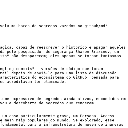
vela-milhares-de-segredos-vazados-no-github/md"

ágica, capaz de reescrever o histórico e apagar aqueles 
da pelo pesquisador de segurança Sharon Brizinov, em 
its" não desaparecem; eles apenas se tornam fantasmas 
ngling commits" – versões de código que foram 
mail depois de enviá-lo para uma lista de discussão 
aracterística do ecossistema do GitHub, pensada para 
es acreditavam ter eliminado.

lume expressivo de segredos ainda ativos, escondidos em 
vou à descoberta de segredos que renderam 
 um caso particularmente grave, um Personal Access 
e mesh mais populares do mundo. Se explorado, esse 
fundamental para a infraestrutura de nuvem de inúmeras 