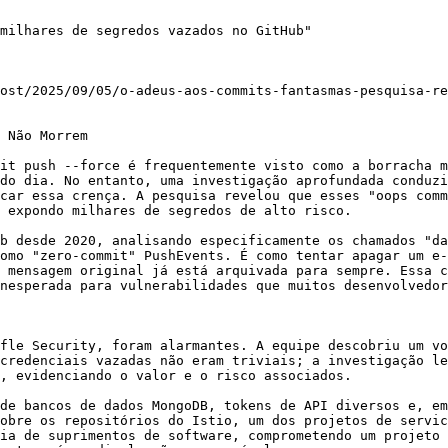
milhares de segredos vazados no GitHub"

ost/2025/09/05/o-adeus-aos-commits-fantasmas-pesquisa-re
 Não Morrem

it push --force é frequentemente visto como a borracha m
do dia. No entanto, uma investigação aprofundada conduzi
car essa crença. A pesquisa revelou que esses "oops comm
 expondo milhares de segredos de alto risco.

b desde 2020, analisando especificamente os chamados "da
omo "zero-commit" PushEvents. É como tentar apagar um e-
 mensagem original já está arquivada para sempre. Essa c
nesperada para vulnerabilidades que muitos desenvolvedor
fle Security, foram alarmantes. A equipe descobriu um vo
credenciais vazadas não eram triviais; a investigação le
, evidenciando o valor e o risco associados.

de bancos de dados MongoDB, tokens de API diversos e, em
obre os repositórios do Istio, um dos projetos de servic
ia de suprimentos de software, comprometendo um projeto 