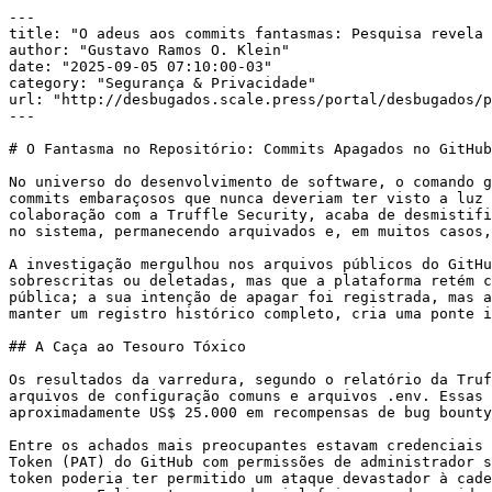
---

title: "O adeus aos commits fantasmas: Pesquisa revela 
author: "Gustavo Ramos O. Klein"

date: "2025-09-05 07:10:00-03"

category: "Segurança & Privacidade"

url: "http://desbugados.scale.press/portal/desbugados/p
---

# O Fantasma no Repositório: Commits Apagados no GitHub
No universo do desenvolvimento de software, o comando g
commits embaraçosos que nunca deveriam ter visto a luz 
colaboração com a Truffle Security, acaba de desmistifi
no sistema, permanecendo arquivados e, em muitos casos,
A investigação mergulhou nos arquivos públicos do GitHu
sobrescritas ou deletadas, mas que a plataforma retém c
pública; a sua intenção de apagar foi registrada, mas a
manter um registro histórico completo, cria uma ponte i
## A Caça ao Tesouro Tóxico

Os resultados da varredura, segundo o relatório da Truf
arquivos de configuração comuns e arquivos .env. Essas 
aproximadamente US$ 25.000 em recompensas de bug bounty
Entre os achados mais preocupantes estavam credenciais 
Token (PAT) do GitHub com permissões de administrador s
token poderia ter permitido um ataque devastador à cade