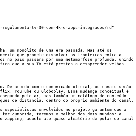
-regulamenta-tv-30-com-4k-e-apps-integrados/md"

ha, um monólito de uma era passada. Mas até os 
nceito que promete dissolver as fronteiras entre a 
os no país passará por uma metamorfose profunda, unindo 
fica que a sua TV está prestes a desaprender velhos 
o. De acordo com o comunicado oficial, os canais serão 
flix, YouTube ou Globoplay. Essa mudança conceitual é 
chegando pelo ar, mas também um catálogo de conteúdo 
ques de distância, dentro do próprio ambiente do canal.

s especialistas envolvidos no projeto garantem que a 
 for cumprida, teremos o melhor dos dois mundos: a 
o zapping, aquele ato quase aleatório de pular de canal 