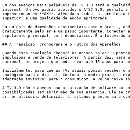
Um dos avanços mais palpáveis da TV 3.0 será a qualidad
internet. O novo padrão adotado, o ATSC 3.0, permitirá 
impressionantes **8K**. Além da nitidez, a tecnologia t
superior, e uma qualidade de áudio aprimorada.

Em um país de dimensões continentais como o Brasil, ond
gratuitamente pelo ar é um passo importante. Conectar a
espetáculo principal, será democrático. É a televisão a
## A Transição: Cronograma e o Futuro dos Aparelhos

Quando essa revolução chegará às nossas salas? O pontap
impulsiona a venda de televisores. A partir daí, será u
nacional, um projeto que pode levar até 15 anos para se
Inicialmente, para que as TVs atuais possam receber o n
analógico para o digital. Contudo, a médio prazo, a exp
adaptação invisível para o consumidor. A velha caixa ao
A TV 3.0 não é apenas uma atualização de software ou um
possibilidades sem abrir mão de sua essência. Ela se pr
ar, em altíssima definição, é: estamos prontos para con