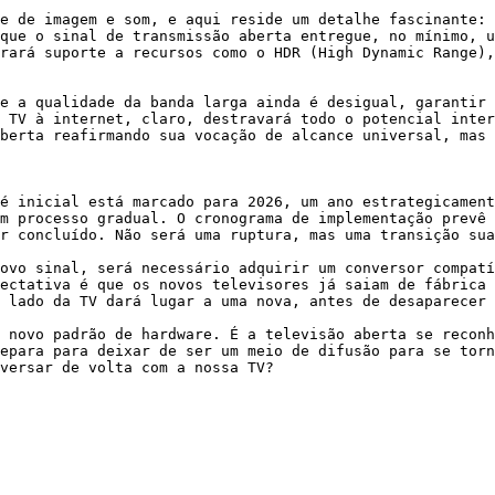
e de imagem e som, e aqui reside um detalhe fascinante: 
que o sinal de transmissão aberta entregue, no mínimo, u
rará suporte a recursos como o HDR (High Dynamic Range),
e a qualidade da banda larga ainda é desigual, garantir 
 TV à internet, claro, destravará todo o potencial inter
berta reafirmando sua vocação de alcance universal, mas 
é inicial está marcado para 2026, um ano estrategicament
m processo gradual. O cronograma de implementação prevê 
r concluído. Não será uma ruptura, mas uma transição sua
ovo sinal, será necessário adquirir um conversor compatí
ectativa é que os novos televisores já saiam de fábrica 
 lado da TV dará lugar a uma nova, antes de desaparecer 
 novo padrão de hardware. É a televisão aberta se reconh
epara para deixar de ser um meio de difusão para se torn
versar de volta com a nossa TV?