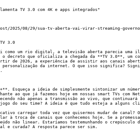
lamenta TV 3.0 com 4K e apps integrados"

ost/2025/08/29/sua-tv-aberta-vai-virar-streaming-governo
TV 3.0

i como um rio digital, a televisão aberta parecia uma il
 o decreto que oficializa a chegada da **TV 3.0**, um co
rtir de 2026, a experiência de assistir aos canais abert
 personalização da internet. O que isso significa? Signi
.

+**. Esqueça a ideia de simplesmente sintonizar um númer
hante ao que já fazemos hoje em nossas smart TVs com Net
ecendo não apenas a transmissão ao vivo, que continuará 
jogo do seu time? A ideia é que tudo esteja a alguns cli
cativo carregar toda vez que quisermos mudar de canal? O
lar à troca de canais que conhecemos hoje. Se a promessa
eúdo não linear. Estaríamos testemunhando o crepúsculo d
al e curada? A resposta parece ser sim.
