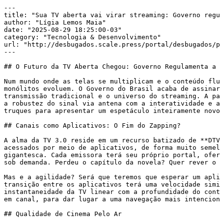
---

title: "Sua TV aberta vai virar streaming: Governo regu
author: "Lígia Lemos Maia"

date: "2025-08-29 18:25:00-03"

category: "Tecnologia & Desenvolvimento"

url: "http://desbugados.scale.press/portal/desbugados/p
---

## O Futuro da TV Aberta Chegou: Governo Regulamenta a 
Num mundo onde as telas se multiplicam e o conteúdo flu
monólitos evoluem. O Governo do Brasil acaba de assinar
transmissão tradicional e o universo do streaming. A pa
a robustez do sinal via antena com a interatividade e a
truques para apresentar um espetáculo inteiramente novo
## Canais como Aplicativos: O Fim do Zapping?

A alma da TV 3.0 reside em um recurso batizado de **DTV
acessados por meio de aplicativos, de forma muito semel
gigantesca. Cada emissora terá seu próprio portal, ofer
sob demanda. Perdeu o capítulo da novela? Quer rever o 
Mas e a agilidade? Será que teremos que esperar um apli
transição entre os aplicativos terá uma velocidade simi
instantaneidade da TV linear com a profundidade do cont
em canal, para dar lugar a uma navegação mais intencion
## Qualidade de Cinema Pelo Ar
