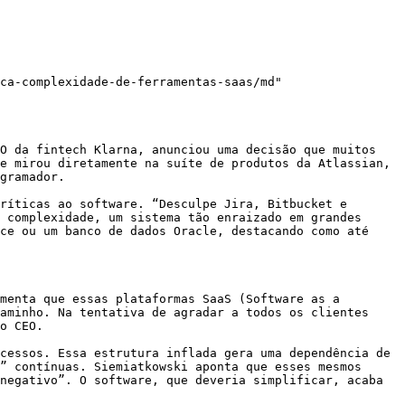
ca-complexidade-de-ferramentas-saas/md"

O da fintech Klarna, anunciou uma decisão que muitos 
e mirou diretamente na suíte de produtos da Atlassian, 
gramador.

ríticas ao software. “Desculpe Jira, Bitbucket e 
 complexidade, um sistema tão enraizado em grandes 
ce ou um banco de dados Oracle, destacando como até 
menta que essas plataformas SaaS (Software as a 
aminho. Na tentativa de agradar a todos os clientes 
o CEO.

cessos. Essa estrutura inflada gera uma dependência de 
” contínuas. Siemiatkowski aponta que esses mesmos 
negativo”. O software, que deveria simplificar, acaba 