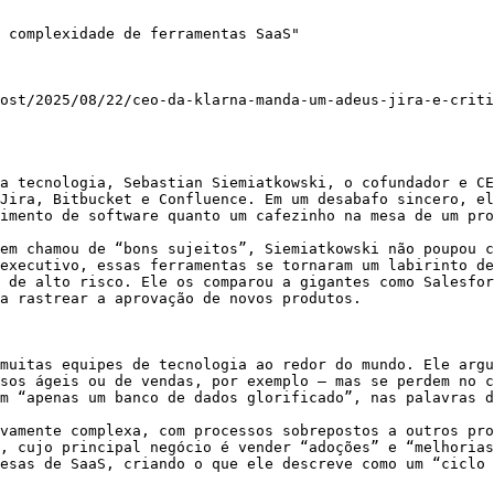
 complexidade de ferramentas SaaS"

ost/2025/08/22/ceo-da-klarna-manda-um-adeus-jira-e-criti
a tecnologia, Sebastian Siemiatkowski, o cofundador e CE
Jira, Bitbucket e Confluence. Em um desabafo sincero, el
imento de software quanto um cafezinho na mesa de um pro
em chamou de “bons sujeitos”, Siemiatkowski não poupou c
executivo, essas ferramentas se tornaram um labirinto de
 de alto risco. Ele os comparou a gigantes como Salesfor
a rastrear a aprovação de novos produtos.

muitas equipes de tecnologia ao redor do mundo. Ele argu
sos ágeis ou de vendas, por exemplo – mas se perdem no c
m “apenas um banco de dados glorificado”, nas palavras d
vamente complexa, com processos sobrepostos a outros pro
, cujo principal negócio é vender “adoções” e “melhorias
esas de SaaS, criando o que ele descreve como um “ciclo 