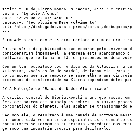
---

title: "CEO da Klarna manda um 'Adeus, Jira!' e critica
author: "Ignácio Afonso"

date: "2025-08-22 07:14:00-03"

category: "Tecnologia & Desenvolvimento"

url: "http://desbugados.scale.press/portal/desbugados/p
---

# Um Adeus ao Gigante: Klarna Declara o Fim da Era Jira

Em uma série de publicações que ecoaram pelo universo d
considerariam impensável: a empresa está abandonando o 
softwares que se tornaram tão onipresentes no desenvolv
Com um tom respeitoso aos fundadores da Atlassian, a qu
Atlassian, vocês estão de saída”, declarou ele. Para o 
corporações que sua remoção se assemelha a uma cirurgia
processos de conformidade na Klarna dependiam deles par
## A Maldição do 'Banco de Dados Glorificado'

A crítica central de Siemiatkowski é uma que ressoa em 
Service) nascem com princípios nobres – otimizar proces
corporativos do planeta, elas acabam se transformando e
Segundo ele, o resultado é uma camada de software massi
um número cada vez maior de especialistas e consultores
consultores se tornam os principais vendedores das empr
gerando uma indústria própria para decifrá-lo.
