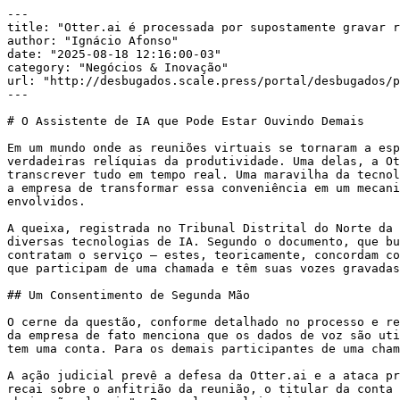
---

title: "Otter.ai é processada por supostamente gravar r
author: "Ignácio Afonso"

date: "2025-08-18 12:16:00-03"

category: "Negócios & Inovação"

url: "http://desbugados.scale.press/portal/desbugados/p
---

# O Assistente de IA que Pode Estar Ouvindo Demais

Em um mundo onde as reuniões virtuais se tornaram a esp
verdadeiras relíquias da produtividade. Uma delas, a Ot
transcrever tudo em tempo real. Uma maravilha da tecnol
a empresa de transformar essa conveniência em um mecani
envolvidos.

A queixa, registrada no Tribunal Distrital do Norte da 
diversas tecnologias de IA. Segundo o documento, que bu
contratam o serviço — estes, teoricamente, concordam co
que participam de uma chamada e têm suas vozes gravadas
## Um Consentimento de Segunda Mão

O cerne da questão, conforme detalhado no processo e re
da empresa de fato menciona que os dados de voz são uti
tem uma conta. Para os demais participantes de uma cham
A ação judicial prevê a defesa da Otter.ai e a ataca pr
recai sobre o anfitrião da reunião, o titular da conta 