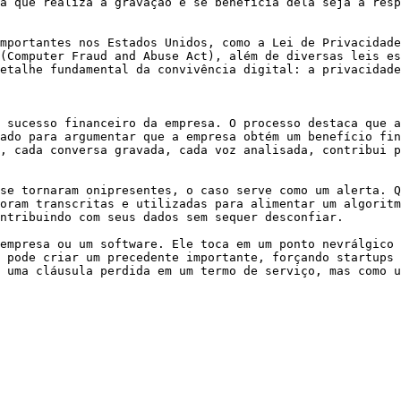
a que realiza a gravação e se beneficia dela seja a resp
mportantes nos Estados Unidos, como a Lei de Privacidade
(Computer Fraud and Abuse Act), além de diversas leis es
etalhe fundamental da convivência digital: a privacidade
 sucesso financeiro da empresa. O processo destaca que a
ado para argumentar que a empresa obtém um benefício fin
, cada conversa gravada, cada voz analisada, contribui p
se tornaram onipresentes, o caso serve como um alerta. Q
oram transcritas e utilizadas para alimentar um algoritm
ntribuindo com seus dados sem sequer desconfiar.

empresa ou um software. Ele toca em um ponto nevrálgico 
 pode criar um precedente importante, forçando startups 
 uma cláusula perdida em um termo de serviço, mas como u