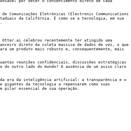
onsável por obter o consentimento direto de cada 
 de Comunicações Eletrônicas (Electronic Communications 
taduais da Califórnia. É como se a tecnologia, em sua 
.

 Otter.ai celebrou recentemente ter atingido uma 
anceiro direto da coleta massiva de dados de voz, o que 
ara um produto mais robusto e, consequentemente, mais 
uantas reuniões confidenciais, discussões estratégicas 
o do outro lado do mundo? A ausência de um aviso claro 
da era da inteligência artificial: a transparência e o 
e gigantes da tecnologia a repensarem como suas 
m pilar essencial de sua operação.