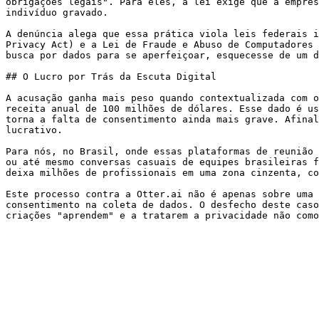
obrigações legais". Para eles, a lei exige que a empres
indivíduo gravado.

A denúncia alega que essa prática viola leis federais i
Privacy Act) e a Lei de Fraude e Abuso de Computadores 
busca por dados para se aperfeiçoar, esquecesse de um d
## O Lucro por Trás da Escuta Digital

A acusação ganha mais peso quando contextualizada com o
receita anual de 100 milhões de dólares. Esse dado é us
torna a falta de consentimento ainda mais grave. Afinal
lucrativo.

Para nós, no Brasil, onde essas plataformas de reunião 
ou até mesmo conversas casuais de equipes brasileiras f
deixa milhões de profissionais em uma zona cinzenta, co
Este processo contra a Otter.ai não é apenas sobre uma 
consentimento na coleta de dados. O desfecho deste caso
criações "aprendem" e a tratarem a privacidade não como