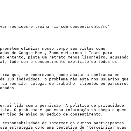
var-reunioes-e-treinar-ia-sem-consentimento/md"

prometem otimizar nosso tempo são vistas como 
adas de Google Meet, Zoom e Microsoft Teams para 
no entanto, pinta um retrato menos lisonjeiro, acusando 
al, tudo sem o consentimento explícito de todos os 
tica que, se comprovada, pode abalar a confiança em 
de 100 indivíduos, o problema não está nos usuários que 
 da reunião: colegas de trabalho, clientes ou parceiros 
onados.

er.ai lida com a permissão. A política de privacidade 
fala. O problema é que essa informação só chega a quem 
er tipo de aviso ou pedido de consentimento.

 responsabilidade de informar os outros participantes 
ssa estratégia como uma tentativa de "terceirizar suas 