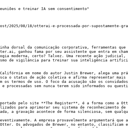
euniões e treinar IA sem consentimento"

ost/2025/08/18/otterai-e-processada-por-supostamente-gra
inha dorsal da comunicação corporativa, ferramentas que 
ter.ai, ganhou fama por seu assistente que entra em cham
ogia moderna, certo? Talvez. Uma recente ação judicial, 
smo de vigilância para treinar sua inteligência artifici
Califórnia em nome do autor Justin Brewer, alega uma prá
sca o status de ação coletiva e afirma representar mais 
m os termos de uso. O foco da acusação são os convidados
 e processadas sem nunca terem sido informados ou questi
portado pelo site **The Register**, é a forma como a Ott
lizados para aprimorar seu sistema de reconhecimento de 
ada, a gravação acontece de forma silenciosa, sem qualqu
eventivamente. A empresa provavelmente argumentará que a
Otter. Os advogados de Brewer, no entanto, classificam e