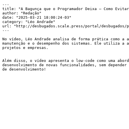
---

title: "A Bagunça que o Programador Deixa – Como Evitar
author: "Redação"

date: "2025-03-21 18:00:24-03"

category: "Léo Andrade"

url: "http://desbugados.scale.press/portal/desbugados/p
---

No vídeo, Léo Andrade analisa de forma prática como a a
manutenção e o desempenho dos sistemas. Ele utiliza a a
projetos e empresas.

Além disso, o vídeo apresenta o low-code como uma abord
desenvolvimento de novas funcionalidades, sem depender 
de desenvolvimento!