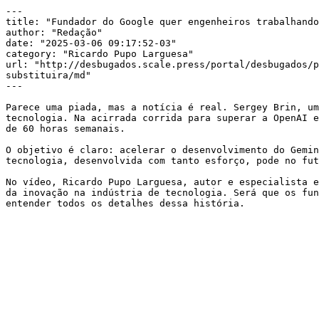
---

title: "Fundador do Google quer engenheiros trabalhando
author: "Redação"

date: "2025-03-06 09:17:52-03"

category: "Ricardo Pupo Larguesa"

url: "http://desbugados.scale.press/portal/desbugados/p
substituira/md"

---

Parece uma piada, mas a notícia é real. Sergey Brin, um
tecnologia. Na acirrada corrida para superar a OpenAI e
de 60 horas semanais.

O objetivo é claro: acelerar o desenvolvimento do Gemin
tecnologia, desenvolvida com tanto esforço, pode no fut
No vídeo, Ricardo Pupo Larguesa, autor e especialista e
da inovação na indústria de tecnologia. Será que os fun
entender todos os detalhes dessa história.