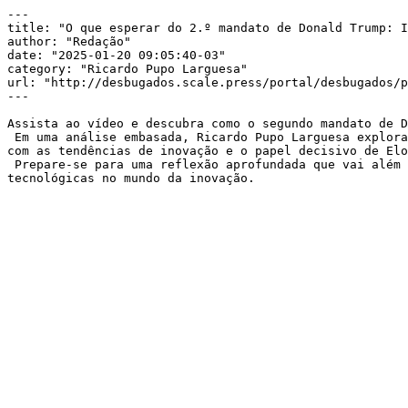
---

title: "O que esperar do 2.º mandato de Donald Trump: I
author: "Redação"

date: "2025-01-20 09:05:40-03"

category: "Ricardo Pupo Larguesa"

url: "http://desbugados.scale.press/portal/desbugados/p
---

Assista ao vídeo e descubra como o segundo mandato de D
 Em uma análise embasada, Ricardo Pupo Larguesa explora as mudanças esperadas nas políticas de desregulamentação, cortes de impostos e protecionismo, relacionando-as 
com as tendências de inovação e o papel decisivo de Elo
 Prepare-se para uma reflexão aprofundada que vai além dos clichês midiáticos, apresentando uma visão diferenciada sobre o futuro das relações políticas e 
tecnológicas no mundo da inovação.