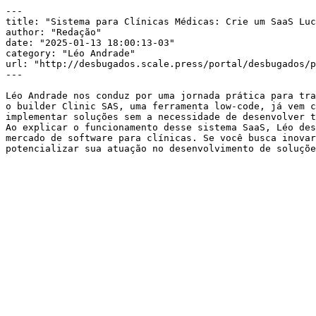
---

title: "Sistema para Clínicas Médicas: Crie um SaaS Luc
author: "Redação"

date: "2025-01-13 18:00:13-03"

category: "Léo Andrade"

url: "http://desbugados.scale.press/portal/desbugados/p
---

Léo Andrade nos conduz por uma jornada prática para tra
o builder Clinic SAS, uma ferramenta low-code, já vem c
implementar soluções sem a necessidade de desenvolver t
Ao explicar o funcionamento desse sistema SaaS, Léo des
mercado de software para clínicas. Se você busca inovar
potencializar sua atuação no desenvolvimento de soluçõe