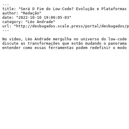
---

title: "Será O Fim do Low-Code? Evolução e Plataformas 
author: "Redação"

date: "2022-10-10 19:00:05-03"

category: "Léo Andrade"

url: "http://desbugados.scale.press/portal/desbugados/p
---

No vídeo, Léo Andrade mergulha no universo do low-code 
discute as transformações que estão mudando o panorama 
entender como essas ferramentas podem redefinir o modo 