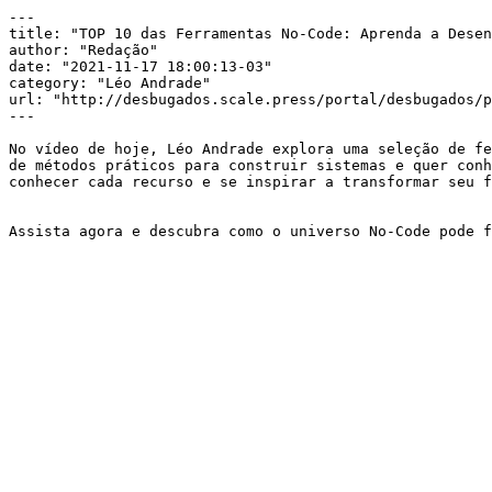
---

title: "TOP 10 das Ferramentas No-Code: Aprenda a Desen
author: "Redação"

date: "2021-11-17 18:00:13-03"

category: "Léo Andrade"

url: "http://desbugados.scale.press/portal/desbugados/p
---

No vídeo de hoje, Léo Andrade explora uma seleção de fe
de métodos práticos para construir sistemas e quer conh
conhecer cada recurso e se inspirar a transformar seu f
Assista agora e descubra como o universo No-Code pode 