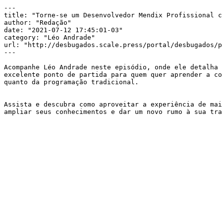
---

title: "Torne-se um Desenvolvedor Mendix Profissional c
author: "Redação"

date: "2021-07-12 17:45:01-03"

category: "Léo Andrade"

url: "http://desbugados.scale.press/portal/desbugados/p
---

Acompanhe Léo Andrade neste episódio, onde ele detalha 
excelente ponto de partida para quem quer aprender a co
quanto da programação tradicional.

Assista e descubra como aproveitar a experiência de mai
ampliar seus conhecimentos e dar um novo rumo à sua tra