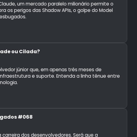
laude, um mercado paralelo milionário permite o
ra os perigos das Shadow APIs, o golpe do Model
Desbugados.
dade ou Cilada?
vedor júnior que, em apenas três meses de
nfraestrutura e suporte. Entenda a linha tênue entre
nologia.
sbugados #068
carreira dos desenvolvedores. Será que a