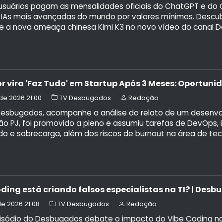
usuários pagam as mensalidades oficiais do ChatGPT e do C
 IAs mais avançadas do mundo por valores mínimos. Descub
e a nova ameaça chinesa Kimi K3 no novo vídeo do canal 
r vira 'Faz Tudo' em Startup Após 3 Meses: Oportuni
 de 2026 21:00
TV Desbugados
Redação
Desbugados, acompanhe a análise do relato de um desenvol
o PJ, foi promovido a pleno e assumiu tarefas de DevOps, i
o e sobrecarga, além dos riscos de burnout na área de tec
oding está criando falsos especialistas na TI? | De
 de 2026 21:08
TV Desbugados
Redação
isódio do Desbugados debate o impacto do Vibe Coding na 