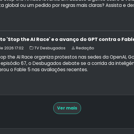
a global ou um pedido por regras mais claras? Assista e de
o 'Stop the AI Race' e o avanço do GPT contra o Fa
 de 2026 17:02
TV Desbugados
Redação
top the AI Race organiza protestos nas sedes da OpenAI, G
 episódio 67, o Desbugados debate se a corrida da inteligên
rou o Fable 5 nas avaliações recentes.
Ver mais