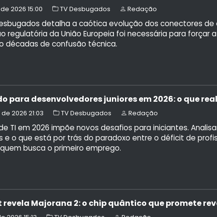
 de 2026 15:00
TV Desbugados
Redação
Desbugados detalha a caótica evolução dos conectores de 
o regulatória da União Europeia foi necessária para forçar
o décadas de confusão técnica.
o para desenvolvedores juniores em 2026: o que r
 de 2026 21:03
TV Desbugados
Redação
 de TI em 2026 impõe novos desafios para iniciantes. Anal
e o que está por trás do paradoxo entre o déficit de profi
a quem busca o primeiro emprego.
t revela Majorana 2: o chip quântico que promete r