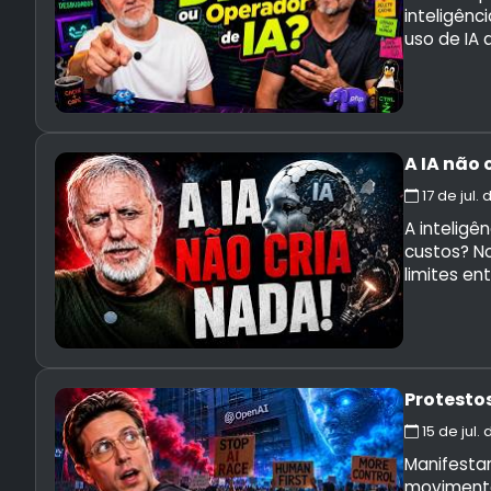
inteligênc
uso de IA
A IA não 
17 de jul.
A inteligê
custos? N
limites en
Protesto
15 de jul.
Manifestan
movimento