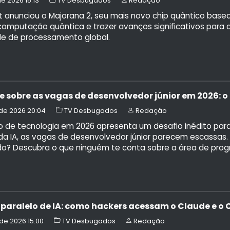
 de 2026 15:13
TV Desbugados
Redação
t anunciou o Majorana 2, seu mais novo chip quântico bas
computação quântica e trazer avanços significativos para a se
e de processamento global.
e sobre as vagas de desenvolvedor júnior em 2026:
. de 2026 20:04
TV Desbugados
Redação
de tecnologia em 2026 apresenta um desafio inédito para o
da IA, as vagas de desenvolvedor júnior parecem escassas.
? Descubra o que ninguém te conta sobre a área de pro
paralelo de IA: como hackers acessam o Claude e o
 de 2026 15:00
TV Desbugados
Redação