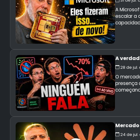
31 de jul.
A Microsof
escalar a 
capacidad
A verdad
28 de jul
O mercado 
presença 
começando
Mercado 
24 de jul.