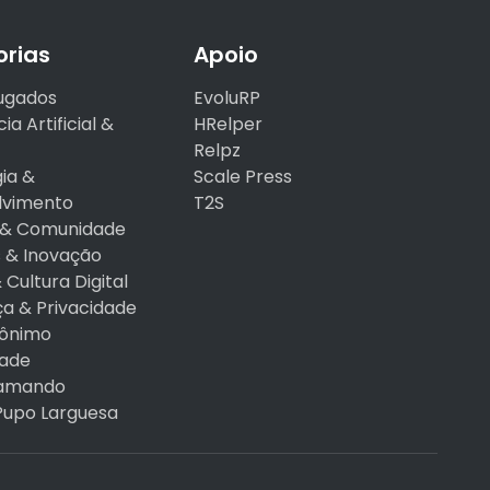
rias
Apoio
ugados
EvoluRP
ia Artificial &
HRelper
Relpz
ia &
Scale Press
lvimento
T2S
a & Comunidade
 & Inovação
Cultura Digital
a & Privacidade
ônimo
rade
amando
Pupo Larguesa