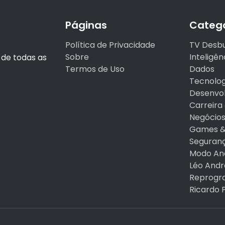
Páginas
Catego
Política de Privacidade
TV Desb
Sobre
Inteligênc
o de todas as
Termos de Uso
Dados
Tecnolog
Desenvo
Carreir
Negócios
Games & 
Seguranç
Modo An
Léo And
Reprogr
Ricardo 