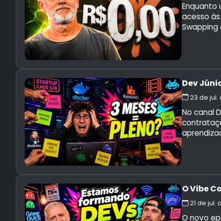
Enquanto 
acesso às
Swapping 
Dev Júnio
23 de jul.
No canal 
contrataçã
aprendizad
O Vibe C
21 de jul.
O novo ep