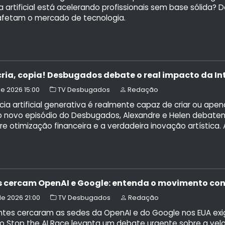
ia artificial está acelerando profissionais sem base sóli
 afetam o mercado de tecnologia.
cria, copia! Desbugados debate o real impacto da Int
 de 2026 15:00
TV Desbugados
Redação
ncia artificial generativa é realmente capaz de criar ou a
o novo episódio do Desbugados, Alexandre e Helen debatem 
tre otimização financeira e a verdadeira inovação artística. 
s cercam OpenAI e Google: entenda o movimento con
 de 2026 21:00
TV Desbugados
Redação
tes cercaram as sedes da OpenAI e do Google nos EUA exigindo
 Stop the AI Race levanta um debate urgente sobre a veloc