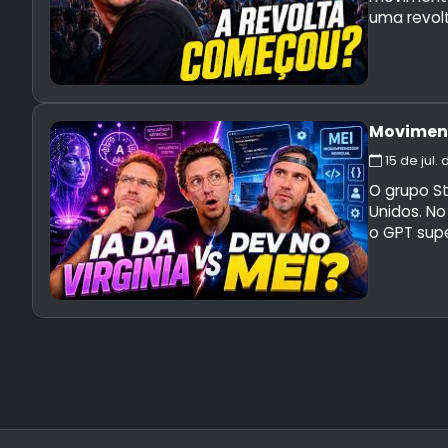
uma revolt
Moviment
15 de jul.
O grupo S
Unidos. No
o GPT supe