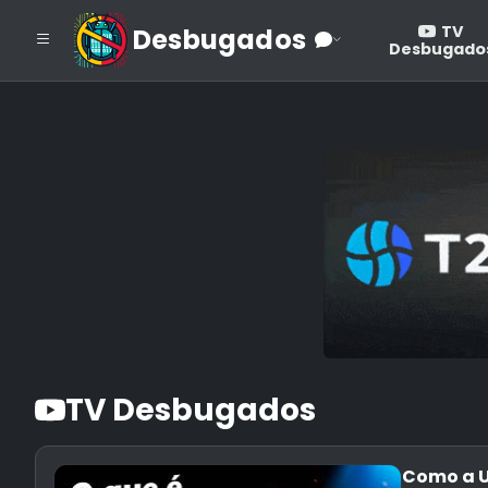
TV
Desbugados
Desbugado
TV Desbugados
Como a U