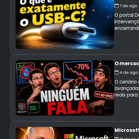
7 de ago.
O portal 
intervençã
encerrand
O mercad
4 de ago.
O cenário
avançadas 
reais par
Microsof